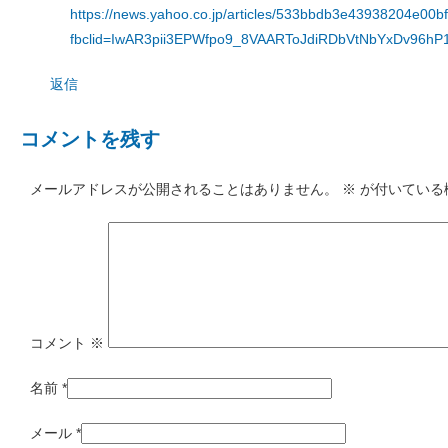
https://news.yahoo.co.jp/articles/533bbdb3e43938204e0
fbclid=IwAR3pii3EPWfpo9_8VAARToJdiRDbVtNbYxDv96hP
返信
コメントを残す
メールアドレスが公開されることはありません。
※
が付いている
コメント
※
名前
*
メール
*