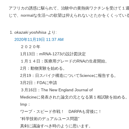
アフリカの誘惑に駆られて、治験中の黄熱病ワクチンを受けて１
じで、normalな生活への欲望は抑えられないとたかをくくってい
okazaki yoshihisa
より:
2020年11月19日 11:37 AM
２０２０年
1月13日：mRNA-1273の設計図決定
１月１４日：医療用グレードのRNAの生産開始。
2月：動物実験を始める。
2月19：日スパイク構造についてScienceに報告する。
3月2日：FDAに申請
３月16日：The New England Journal of
Medicineに発表された論文の元となる第１相試験を始める
Imp：
ワープ・スピード作戦！ DARPAも背後に！
“科学技術のデュアルユース問題”
真剣に議論すべき時のように思います。