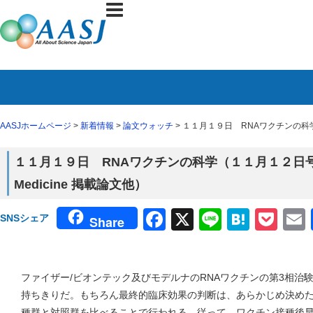
AASJホームページ
>
新着情報
>
論文ウォッチ
> １１月１９日 RNAワクチンの科学（１１月
１１月１９日 RNAワクチンの科学（１１月１２日号 The Ne
Medicine 掲載論文他）
Facebook
X
Line
Haten
Poc
SNSシェア
Share
ファイザー/ビオンテック及びモデルナのRNAワクチンの第3相治
持ちきりだ。もちろん最終的臨床効果の判断は、あらかじめ決め
種群と対照群を比べることで行われる。従って、ワクチン接種後