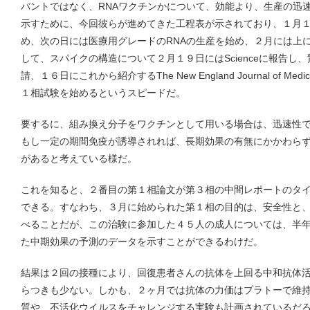
バントではなく、RNAワクチンかについて、効能より、生産の迅
示すために、今回彼らが進めてきた工程表が示されており、１月１３日
め、次の日には医療用グレードのRNAの生産を始め、２月には上
して、スパイクの構造について２月１９日にはScienceに報告し
請、１６日にこれから紹介するThe New England Journal of 
１相試験を始めるというスピードだ。
要するに、組み換え分子をワクチンとして用いる場合は、迅速性で
もし一定の期間免疫が誘導されれば、長期効果の有無にかかわら
があると考えている様だ。
これを知ると、２番目の第１相論文が第３相の中間レポートのタ
できる。すなわち、３月に始められた第１相の目的は、安全性と
べることだが、この治験に参加した４５人の成人については、半
た中期効果の予測のデータを示すことができるわけだ。
結果は２回の接種により、回復患者さんの抗体を上回る中和抗体活性
らつきも少ない。しかも、２ヶ月では抗体の力価はプラトーで維
質や、不活化ウイルスをチャレンジする実験も計画されているだろうが、perf