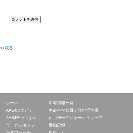
<<戻る
ホーム
新着情報一覧
AASJについて
生命科学の目で読む哲学書
AASJチャンネル
西川伸一のジャーナルクラブ
ワークショップ
活動記録
論文ウォッチ
疾患ナビ