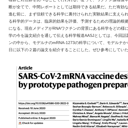
断が全てで、中間レポートとしては期待できる結果だ。ただ有効
進む前に、まず信頼できる科学に裏付けられた実験結果に支えら
る科学的データは、臨床的効果を評価、予測するための理論的根
になる。現在メディアがRNAワクチンの背景にある科学をどの様
学の今を論文紹介を通して伝える科学報道AASJとしては、今回話
ンの中から、モデルナのmRNA-1273の科学について、モデルナ
日に以下の２篇の論文を紹介することにした。ぜひ参考にしてい