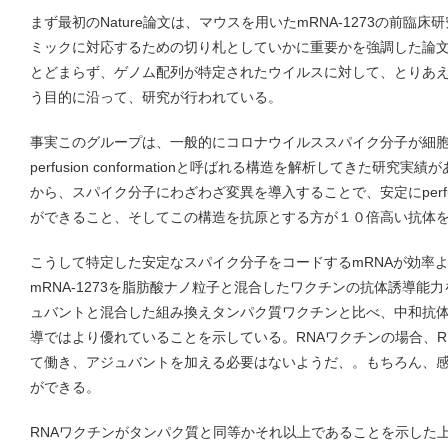
まず最初のNature論文は、マウスを用いたmRNA-1273の前臨
ミックに対応するための切り札としていかに重要かを強調した論文だ。
とどまらず、ゲノム配列が特定されたウイルスに対して、とりあ
う目的に沿って、研究が行われている。
事実このグループは、一般的にコロナウイルススパイク分子が細
perfusion conformationと呼ばれる構造を解析してきた研
から、スパイク分子にわざわざ変異を導入することで、安定にperfusion
ができること、そしてこの構造を抗原とする方が１０倍高い抗体
こうして特定した安定なスパイク分子をコードするmRNAが効率
mRNA-1273を脂肪酸ナノ粒子と混合したワクチンの抗体誘導能
ュバントと混合した組み換えタンパク質ワクチンと比べ、中和抗体
導ではより優れていることを示している。RNAワクチンの場合、R
て働き、アジュバントを加える必要はないようだ、。もちろん、
ができる。
RNAワクチンがタンパク質と同等かそれ以上であることを示した