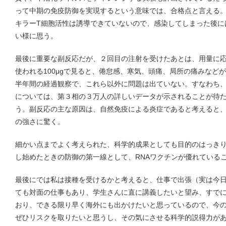
って中期の免疫防御を実現するという意味では、合格点と言える
キラーT細胞活性は誘導できていないので、感染してしまった後に
い様に思う。
最後に重要な副反応だが、２回目の注射を受けたあとは、用量に
使われる100μgで見ると、倦怠感、寒気、頭痛、局所の痛みなど
半年間の経過観察で、これら以外に問題は出ていない。すなわち
については、第３相の３万人の詳しいデータが示されることが待
う。副反応の主な原因は、自然免疫による炎症であると考えると、
の強さに驚く。
細かい点までよく考えられた、科学的成果としても目的のはっき
し始めたときの防御の第一線として、RNAワクチンが優れている
最後にでは私は接種を受けるかと考えると、仕事で出張（実は今
ても対面の仕事もあり、学生さんに直に講義したいと望み、すで
おり、できる限り早く海外にも出かけたいと思っているので、今
ぜひリスクを取りたいと思うし、その気にさせる科学的説得力が