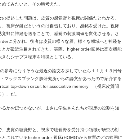
とめてみたいと、その時考えた。
女の提起した問題は、皮質の感覚野と視床の関係だとわかる。
も、視床が鍵だというのは自習しており、感銘を受けた。視床
感覚野に神経を送ることで、感覚の刺激閾値を変化させる。さ
igher orderに分かれ、後者は皮質の様々な層、様々な領域へと神経を
最近注目されてきた。実際、higher order回路は高次機能
大きなシナプス端末を特徴としている。
みなさんの参考になりそうな最近の論文を探していたら１１月１３日号
フルト・マックスプランク脳研究所からの論文があったので紹介する
 top-down circuit for associative memory （視床皮質間
る）」だ。
いるかおぼつかないが、まさに学生さんたちが視床の役割を知
で、皮質の聴覚野と、視床で聴覚野を受け持つ領域が研究の対
ているhigher order 視床(HOMG)から皮質のどの範囲に