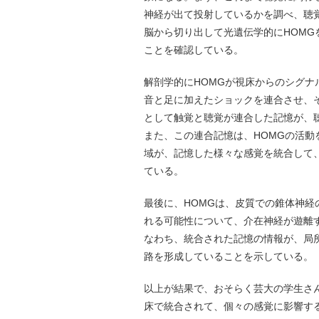
神経が出て投射しているかを調べ、聴
脳から切り出して光遺伝学的にHOM
ことを確認している。
解剖学的にHOMGが視床からのシグ
音と足に加えたショックを連合させ、
として触覚と聴覚が連合した記憶が、
また、この連合記憶は、HOMGの活動を止
域が、記憶した様々な感覚を統合して
ている。
最後に、HOMGは、皮質での錐体神
れる可能性について、介在神経が遊離
なわち、統合された記憶の情報が、局
路を形成していることを示している。
以上が結果で、おそらく芸大の学生さ
床で統合されて、個々の感覚に影響す