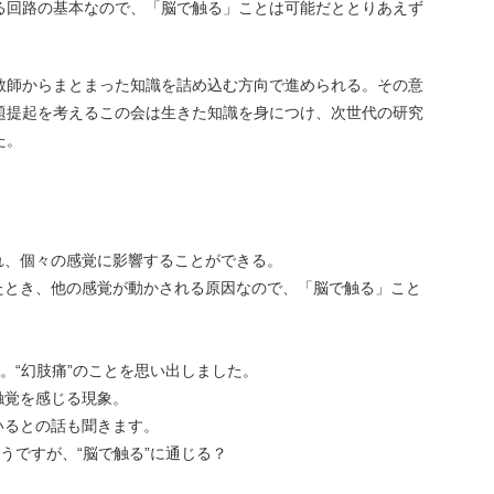
る回路の基本なので、「脳で触る」ことは可能だととりあえず
教師からまとまった知識を詰め込む方向で進められる。その意
題提起を考えるこの会は生きた知識を身につけ、次世代の研究
た。
れ、個々の感覚に影響することができる。
たとき、他の感覚が動かされる原因なので、「脳で触る」こと
ね。“幻肢痛”のことを思い出しました。
触覚を感じる現象。
いるとの話も聞きます。
うですが、“脳で触る”に通じる？