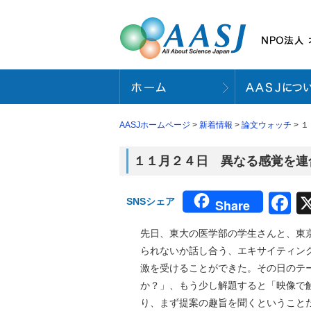
AASJホームページ
>
新着情報
>
論文ウォッチ
> 
１１月２４日 異なる感覚を連合す
F
SNSシェア
Share
先日、東大の医学部の学生さんと、東
られないか話し合う、エキサイティング
激を受けることができた。その日のテ
か？」、もう少し解題すると「映像で
り、まず提案の趣旨を聞くということ