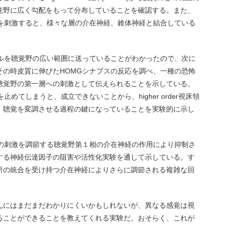
覚野に広く勾配をもって分布していることを確認する。また、
Gを刺激すると、様々な層の介在神経、錐体神経と結合している
ナルを聴覚野の広い範囲に送っていることがわかったので、次に
その時皮質に伸びたHOMGシナプスの反応を調べ、一種の恐怖
聴覚野の第一層への刺激として伝えられることを示している。
めてしまうと、成立できないことから、higher order視床領
、聴覚を変調させる過程の鍵になっていることを実験的に示し
経の刺激を調節する聴覚野第１相の介在神経の作用により抑制さ
する神経伝達因子の阻害や活性化実験を通して示している。す
所の統合を受け持つ介在神経によりさらに調節される複雑な回
んにはまだまだわかりにくいかもしれないが、異なる感覚は視
ることができることを教えてくれる実験だ。おそらく、これが