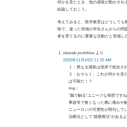
何かを見たとき、他の感覚が動かされ
結論しておこう。
考えてみると、医学教育はどうしても
味で、違った領域の学生さんからの問
者を育てるのに重要な活動だと実感し
okazaki yoshihisa
より:
2020年11月24日 11:25 AM
１：異なる感覚は視床で統合さ
２：おそらく、これが何かを見
は可能だ！？
Imp：
“脳で触る”ユニークな発想です
事故等で無くなった腕に痛みや
ニューロンの可塑性が関与して
治療法として“鏡療療法”があるよ