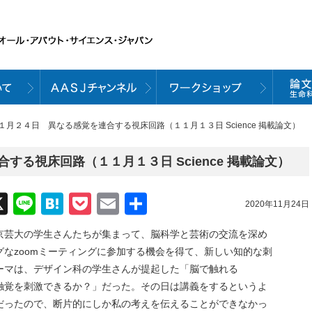
１１月２４日 異なる感覚を連合する視床回路（１１月１３日 Science 掲載論文）
る視床回路（１１月１３日 Science 掲載論文）
acebook
X
Line
Hatena
Pocket
Email
共
2020年11月24日
有
京芸大の学生さんたちが集まって、脳科学と芸術の交流を深め
なzoomミーティングに参加する機会を得て、新しい知的な刺
ーマは、デザイン科の学生さんが提起した「脳で触れる
触覚を刺激できるか？」だった。その日は講義をするというよ
だったので、断片的にしか私の考えを伝えることができなかっ