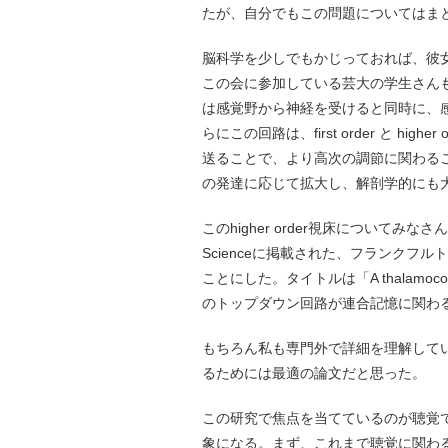
たが、自分でもこの問題についてはま
脳科学を少しでもかじっておれば、彼
この会に参加している芸大の学生さん
は感覚野から神経を受けると同時に、
らにこの回路は、first order と h
送ることで、より高次の調節に関わることが
の発達に応じて拡大し、解剖学的にも
このhigher order視床について
Scienceに掲載された、フランク
ことにした。タイトルは「A thalamocortical
のトップダウン回路が連合記憶に関わ
もちろん私も専門外で詳細を理解して
るためには最適の論文だと思った。
この研究で焦点を当てているのが聴覚
象になる。まず、これまで聴覚に関わるとされ