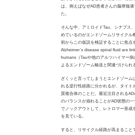
は、例えばなぜAD患者さんの脳脊髄液
た。
そんな中、アミロイドTau、シナプス
めているのがエンドゾームリサイクル
初からこの仮説を検証することに焦点を当てた研究だ
Alzheimer’s disease spinal fluid are l
humans（Tauや他のアルツハイマ
よるエンドゾーム輸送と関連づけられ
ざくッと言ってしまうとエンドゾーム
れる逆行性経路に分かれるが、タイト
質複合体のことだ。最近注目されるAD
のバランスが崩れることがAD状態の一
でノックアウトして、レトロマー形成
を見ている。
すると、リサイクル経路が高まること