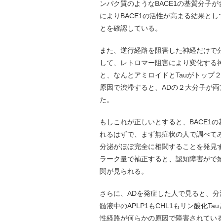
ンパク質のようなBACE1の基質分子
によりBACE1の活性が高まる結果と
とを確認している。
また、逆行経路を阻害した神経だけで分
して、レトロマー阻害により変化する
と、なんとアミロイドとTauがトップ
原因で渋滞すると、ADの２大分子が
た。
もしこれが正しいとすると、BACE1
れるはずで、まず無症状の人で調べてみると
分泌がほぼ完全に相関することを発見
ラーク量で補正すると、認知障害がで始め
関が見られる。
さらに、ADを発症した人で見ると、分
髄液中のAPLP1もCHL1もリン酸化
性経路が何らかの原因で障害されてい