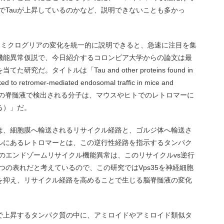
でTauが上昇しているのかなど、説明できないことも多かっ
、ミクログリアの変化を統一的に説明できると、急速に注目を集
機能異常仮説で、今日紹介するコロンビア大学からの論文は最
。タイトルは「Tau and other proteins found in
inked to retromer-mediated endosomal traffic in mice and
ー病の脊髄液で検出される分子は、マウスやヒトでのレトロマーに
る）」だ。
は、細胞膜へ輸送されるリサイクル経路と、ゴルジ体へ輸送さ
ルにあるレトロマーとは、この逆行性経路を指示するタンパク
のエンドゾームリサイクル機能異常は、このリサイクルvs逆行
つの表れだと考えているので、この研究ではVps35を神経細胞
を抑え、リサイクル経路を高めることで生じる脳脊髄液の変化
で上昇するタンパク質の中に、アミロイドやアミロイド類似タ