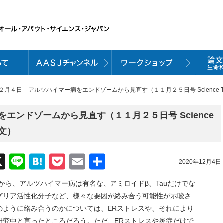
２月４日 アルツハイマー病をエンドゾームから見直す（１１月２５日号 Science Transla
エンドゾームから見直す（１１月２５日号 Science
載論文）
acebook
X
Line
Hatena
Pocket
Email
共
2020年12月4日
有
から、アルツハイマー病は有名な、アミロイドβ、Tauだけでな
グリア活性化分子など、様々な要因が絡み合う可能性が示唆さ
のように絡み合うのかについては、ERストレスや、それにより
研究中と言ったところだろう。ただ、ERストレスや炎症だけで