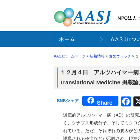
AASJホームページ
>
新着情報
>
論文ウォッチ
> １
１２月４日 アルツハイマー病を
Translational Medicine 掲
F
SNSシェア
Share
遺伝的アルツハイマー病（AD）の研究
く、シナプス形成分子、そしてミクロ
れている。ただ、それぞれの要因がど
誘導される炎症などが示唆され、現在