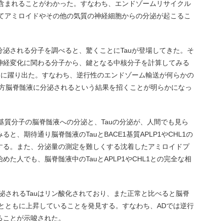
が含まれることがわかった。すなわち、エンドゾームリサイクル
してアミロイドやその他の気質の神経細胞からの分泌が起こるこ
泌される分子を調べると、驚くことにTauが登場してきた。そ
神経変化に関わる分子から、鍵となる中核分子を計算してみる
２に躍り出た。すなわち、逆行性のエンドゾーム輸送が何らかの
両方脳脊髄液に分泌されるという結果を招くことが明らかになっ
の基質分子の脳脊髄液への分泌と、Tauの分泌が、人間でも見ら
、期待通り脳脊髄液のTauとBACE1基質APLP1やCHL1の
する。また、分泌量の測定を難しくする沈着したアミロイドプ
た人でも、脳脊髄液中のTauとAPLP1やCHL1との完全な相
泌されるTauはリン酸化されており、また正常と比べると脳脊
Tauとともに上昇していることを発見する。すなわち、ADでは逆行
ることが示唆された。