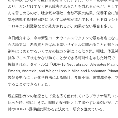
より、ガンだけでなく体も障害されることを恐れるからだ。そし
んを苦しめるのが、吐き気や嘔吐、食欲不振の結果、栄養不全に
気を誘導する神経回路については研究が進んでおり、ヒドロキシ
ーロキニン刺激剤などが処方されるが、効果がない場合も多い。
今日紹介する、今や新型コロナウイルスワクチンで最も有名にな
らの論文は、悪液質と呼ばれる悪いサイクルに関わることが知られて
剤をはじめとするいくつかの抗ガン剤による吐き気、嘔吐、体重
抗体でこの症状をかなり防ぐことができる可能性を示した研究で、１２月１
掲載された。タイトルは「GDF-15 Neutralization Alleviates Platinu
Emesis, Anorexia, and Weight Loss in Mice and Nonhum
製剤を中心にした化学療法による嘔吐、食欲不振、体重減少を、
することができる）」だ。
現在固形ガンの治療として最も広く使われているプラチナ製剤（
比べた時、特に吐き気、嘔吐が副作用として出やすい薬剤だが、
持つGDF-15誘導能に関わると決めて、研究を進めている。