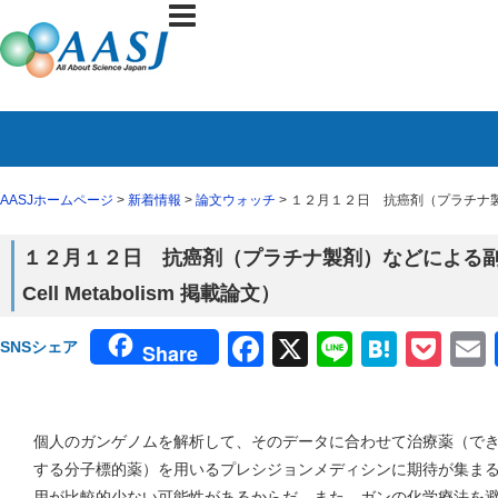
AASJホームページ
>
新着情報
>
論文ウォッチ
> １２月１２日 抗癌剤（プラチナ製剤
１２月１２日 抗癌剤（プラチナ製剤）などによる
Cell Metabolism 掲載論文）
Facebook
X
Line
Haten
Poc
SNSシェア
Share
個人のガンゲノムを解析して、そのデータに合わせて治療薬（で
する分子標的薬）を用いるプレシジョンメディシンに期待が集ま
用が比較的少ない可能性があるからだ。また、ガンの化学療法を