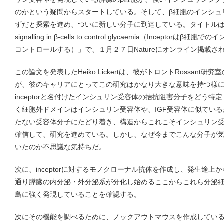
のかという疑問からスタートしている。そして、β細胞のインシュ
ずだと探索を進め、ついに新しい分子に到達している。タイトルは「Inceptor 
signalling in β-cells to control glycaemia（Incep
コントロールする）」で、１月２７日Natureにオンライン掲載さ
この論文を発表したHeiko Lickertは、彼がトロントRossan
が、彼のキャリアにとってこの研究はかなり大きな意味を持つ様
inceptorと名付けたインシュリン受容体の拮抗阻害分子をどう
く細胞外ドメインはインシュリン受容体や、IGF受容体に似てい
たない受容体分子にたどり着き、構造からこれこそインシュリン
確信して、研究を進めている。しかし、なぜ今までこんな分子が気づ
いたのか不思議な気持ちだ。
次に、inceptorに対するモノクローナル抗体を作成し、発生途
通り膵臓の内分泌・外分泌系が分化し始めるここからこれら分泌
島に強く発現していることを確認する。
次にその機能を調べるために、ノックアウトマウスを作成してい