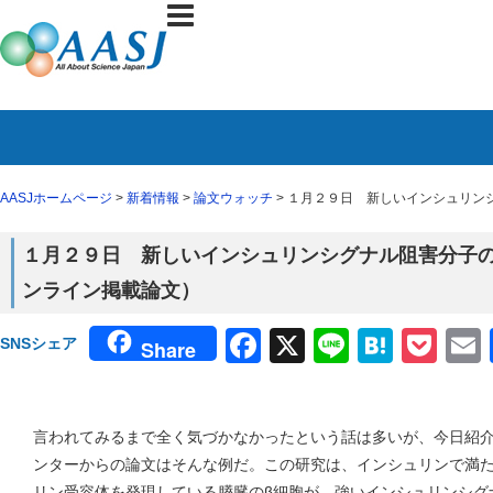
AASJホームページ
>
新着情報
>
論文ウォッチ
> １月２９日 新しいインシュリンシ
１月２９日 新しいインシュリンシグナル阻害分子の発見
ンライン掲載論文）
Facebook
X
Line
Haten
Poc
SNSシェア
Share
言われてみるまで全く気づかなかったという話は多いが、今日紹
ンターからの論文はそんな例だ。この研究は、インシュリンで満
リン受容体を発現している膵臓のβ細胞が、強いインシュリンシグ