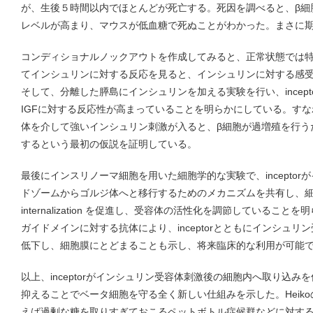
が、生後５時間以内でほとんどが死亡する。死因を調べると、β細
レベルが高まり、マウスが低血糖で死ぬことがわかった。まさに
コンディショナルノックアウトを作成してみると、正常状態では
てインシュリンに対する反応を見ると、インシュリンに対する感
そして、分離した膵島にインシュリンを加える実験を行い、incep
IGFに対する反応性が高まっていることを明らかにしている。す
体を介して強いインシュリン刺激が入ると、β細胞が過増殖を行う
するという最初の仮説を証明している。
最後にインスリノーマ細胞を用いた細胞学的な実験で、incepto
ドゾームからゴルジ体へと移行するためのメカニズムを共有し、
internalization を促進し、受容体の活性化を調節していることを
ガイドメインに対する抗体により、inceptorとともにインシュ
低下し、細胞膜にとどまることも示し、将来臨床的な利用が可能
以上、inceptorがインシュリン受容体刺激後の細胞内へ取り込
抑えることでベータ細胞を守る全く新しい仕組みを示した。Heik
えば過剰な糖を取りすぎておこるペットボトル症候群などに対す