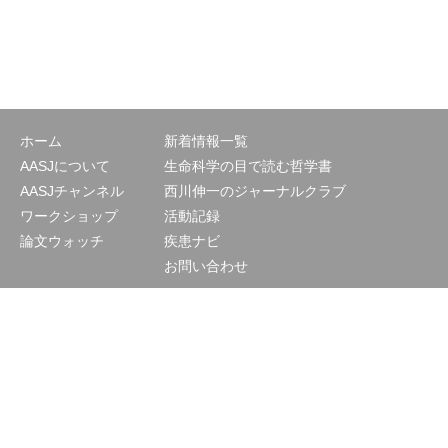
ホーム
新着情報一覧
AASJについて
生命科学の目で読む哲学書
AASJチャンネル
西川伸一のジャーナルクラブ
ワークショップ
活動記録
論文ウォッチ
疾患ナビ
お問い合わせ