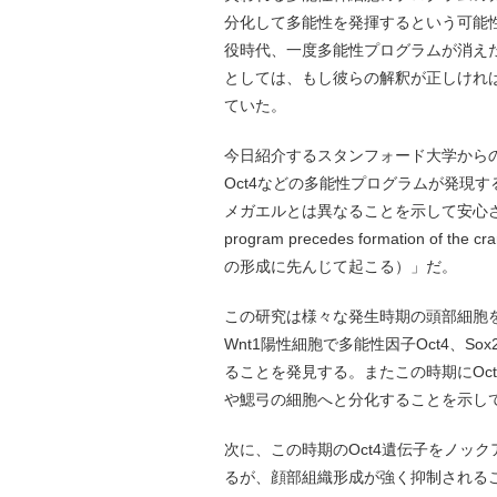
分化して多能性を発揮するという可能
役時代、一度多能性プログラムが消え
としては、もし彼らの解釈が正しけれ
ていた。
今日紹介するスタンフォード大学から
Oct4などの多能性プログラムが発現
メガエルとは異なることを示して安心させてくれた。
program precedes formation o
の形成に先んじて起こる）」だ。
この研究は様々な発生時期の頭部細胞をsin
Wnt1陽性細胞で多能性因子Oct4、S
ることを発見する。またこの時期にOc
や鰓弓の細胞へと分化することを示し
次に、この時期のOct4遺伝子をノッ
るが、顔部組織形成が強く抑制される