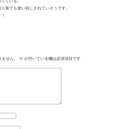
わっている。
残り策でも使い回しされていそうです。
！！
りません。
※
が付いている欄は必須項目です