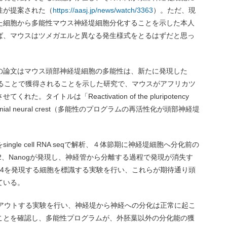
性が提案された（
https://aasj.jp/news/watch/3363
）。ただ、現
た細胞から多能性マウス神経堤細胞分化することを示した本人
ば、マウスはツメガエルと異なる発生様式をとるはずだと思っ
の論文はマウス頭部神経堤細胞の多能性は、新たに発現した
することで獲得されることを示した研究で、マウスがアフリカツ
タイトルは「Reactivation of the pluripotency
f the cranial neural crest（多能性のプログラムの再活性化が頭部神経堤
gle cell RNA seqで解析、４体節期に神経堤細胞へ分化前の
ox2、Nanogが発現し、神経管から分離する過程で発現が消失す
t4を発現する細胞を標識する実験を行い、これらが期待通り頭
ている。
クアウトする実験を行い、神経堤から神経への分化は正常に起こ
ことを確認し、多能性プログラムが、外胚葉以外の分化能の獲