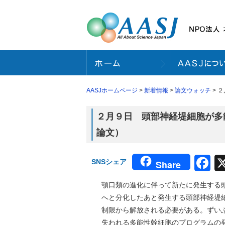
AASJホームページ
>
新着情報
>
論文ウォッチ
> 
２月９日 頭部神経堤細胞が多能
論文）
F
SNSシェア
Share
顎口類の進化に伴って新たに発生する
へと分化したあと発生する頭部神経堤
制限から解放される必要がある。ずい
失われる多能性幹細胞のプログラムの