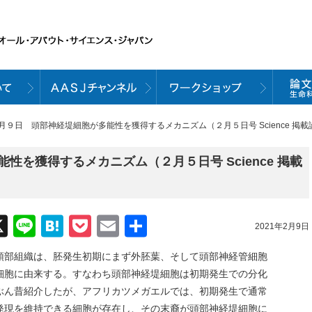
２月９日 頭部神経堤細胞が多能性を獲得するメカニズム（２月５日号 Science 掲載
性を獲得するメカニズム（２月５日号 Science 掲載
acebook
X
Line
Hatena
Pocket
Email
共
2021年2月9日
有
頭部組織は、胚発生初期にまず外胚葉、そして頭部神経管細胞
細胞に由来する。すなわち頭部神経堤細胞は初期発生での分化
ぶん昔紹介したが、アフリカツメガエルでは、初期発生で通常
発現を維持できる細胞が存在し、その末裔が頭部神経堤細胞に