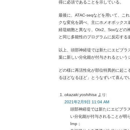
得に必須であることを示している。
最後に、ATAC-seqなどを用いて
クな変化を調べ、主にホメオボックス
経堤細胞と異なり、Otx2、Soxな
と同じ多能性のプログラムに反応する
以上、頭部神経堤では新たにエピブラ
葉に新しい分化能が付与されるという
どの様に再活性化が部位特異的に起こ
るほどなるほど」とうなずいて喜んで
okazaki yoshihisa
より:
2021年2月9日 11:04 AM
頭部神経堤では新たにエピブラ
い分化能が付与されることが明
Imp；