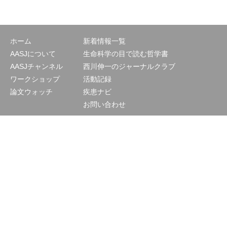
ホーム
新着情報一覧
AASJについて
生命科学の目で読む哲学書
AASJチャンネル
西川伸一のジャーナルクラブ
ワークショップ
活動記録
論文ウォッチ
疾患ナビ
お問い合わせ