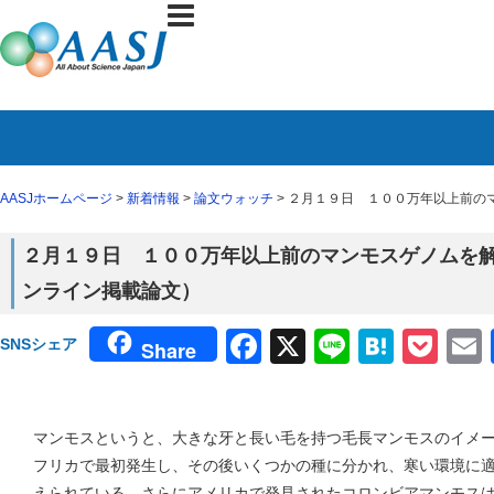
AASJホームページ
>
新着情報
>
論文ウォッチ
> ２月１９日 １００万年以上前の
２月１９日 １００万年以上前のマンモスゲノムを解読
ンライン掲載論文）
Facebook
X
Line
Haten
Poc
SNSシェア
Share
マンモスというと、大きな牙と長い毛を持つ毛長マンモスのイメ
フリカで最初発生し、その後いくつかの種に分かれ、寒い環境に
えられている。さらにアメリカで発見されたコロンビアマンモス