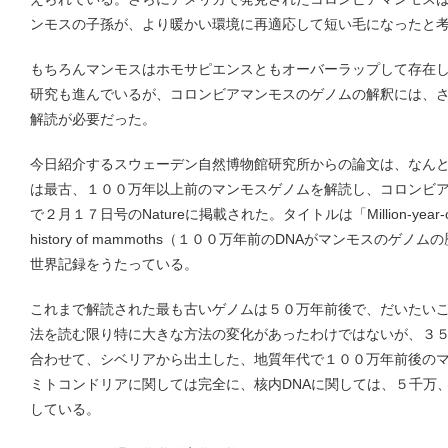
ンモスの子孫が、より暖かい環境に再適応して短い毛になったと
もちろんマンモスはホモサピエンスともオーバーラップして存在
研究も進んでいるが、コロンビアマンモスのゲノムの解釈には、
解読が必要だった。
今日紹介するスウェーデン自然博物館研究所からの論文は、なん
は最古、１００万年以上前のマンモスゲノムを解読し、コロンビ
で２月１７日号のNatureに掲載された。タイトルは「Million-year-old DNA 
history of mammoths（１００万年前のDNAがマンモスの
世界記録をうたっている。
これまで解読された最も古いゲノムは５０万年前後で、だいたい
法を読む限り特に大きな方法の変化があったわけではないが、３５
合わせて、シベリアから出土した、地質年代で１００万年前後のマ
ミトコンドリアに関しては完全に、核内DNAに関しては、５千万
している。