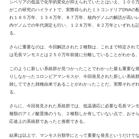
シベリアの低温で化学的変化が抑えられていたとはいえ、１００
がこの研究のハイライトで、実際得られたミトコンドリアDNAの
れ１６５万年、１３４万年、８７万年、核内ゲノムの解読が高い
内ゲノムでの年代測定も行い、１２８万年、８２万年といずれも
る。
さらに重要なのは、今回解読された２種類は、これまで特定され
は毛長マンモスとは２５０万年前後に分離していることがわかる
このように新しい系統群が見つかったことでわかった最も重要な
りしなかったコロンビアマンモスが、今回発見された新しい系統
雑してできた雑種由来であることがわかったことだ。実際それぞ
る。
さらに、今回発見された系統群では、低温適応に必要な毛長マンモ
種類のアミノ酸置換のうち、２種類しか有していない点で、おそ
応途上の系統群であったと推察できる。
結果は以上で、マンモス分類学にとって重要な発見というだけでな