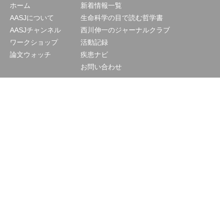
ホーム
新着情報一覧
AASJについて
生命科学の目で読む哲学書
AASJチャンネル
西川伸一のジャーナルクラブ
ワークショップ
活動記録
論文ウォッチ
疾患ナビ
お問い合わせ