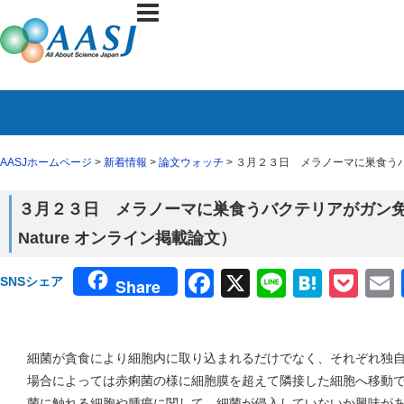
AASJホームページ
>
新着情報
>
論文ウォッチ
> ３月２３日 メラノーマに巣食うバ
３月２３日 メラノーマに巣食うバクテリアがガン
Nature オンライン掲載論文）
Facebook
X
Line
Haten
Poc
SNSシェア
Share
細菌が貪食により細胞内に取り込まれるだけでなく、それぞれ独
場合によっては赤痢菌の様に細胞膜を超えて隣接した細胞へ移動
菌に触れる細胞や腫瘍に関して、細菌が侵入していないか興味が