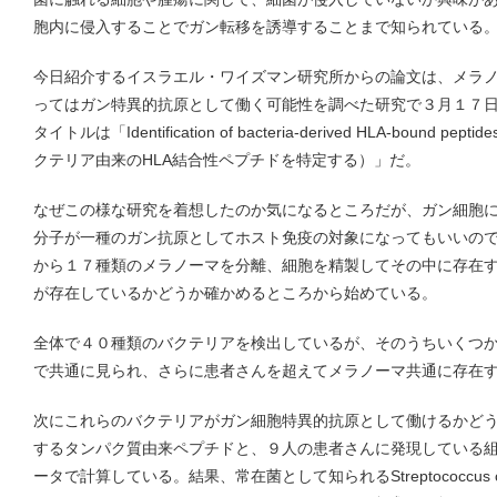
胞内に侵入することでガン転移を誘導することまで知られている
今日紹介するイスラエル・ワイズマン研究所からの論文は、メラ
ってはガン特異的抗原として働く可能性を調べた研究で３月１７日N
タイトルは「Identification of bacteria-derived HLA-bound p
クテリア由来のHLA結合性ペプチドを特定する）」だ。
なぜこの様な研究を着想したのか気になるところだが、ガン細胞
分子が一種のガン抗原としてホスト免疫の対象になってもいいの
から１７種類のメラノーマを分離、細胞を精製してその中に存在す
が存在しているかどうか確かめるところから始めている。
全体で４０種類のバクテリアを検出しているが、そのうちいくつ
で共通に見られ、さらに患者さんを超えてメラノーマ共通に存在
次にこれらのバクテリアがガン細胞特異的抗原として働けるかど
するタンパク質由来ペプチドと、９人の患者さんに発現している
ータで計算している。結果、常在菌として知られるStreptococcus captis、