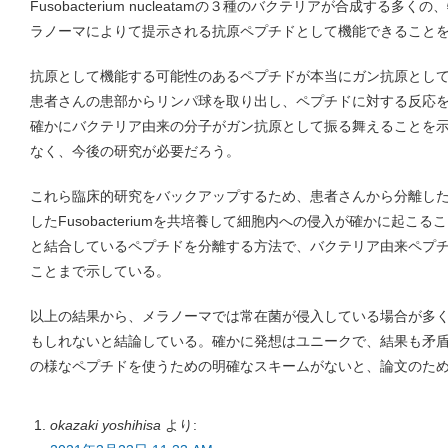
Fusobacterium nucleatamの３種のバクテリアが合成する
ラノーマによりて提示される抗原ペプチドとして機能できること
抗原として機能する可能性のあるペプチドが本当にガン抗原とし
患者さんの患部からリンパ球を取り出し、ペプチドに対する反応
確かにバクテリア由来の分子がガン抗原として振る舞えることを
なく、今後の研究が必要だろう。
これら臨床的研究をバックアップするため、患者さんから分離し
したFusobacteriumを共培養して細胞内への侵入が確かに起こ
と結合しているペプチドを分離する方法で、バクテリア由来ペプ
ことまで示している。
以上の結果から、メラノーマでは常在菌が侵入している場合が多
もしれないと結論している。確かに発想はユニークで、結果も矛
の様なペプチドを使うための明確なスキームがないと、論文のた
okazaki yoshihisa
より: