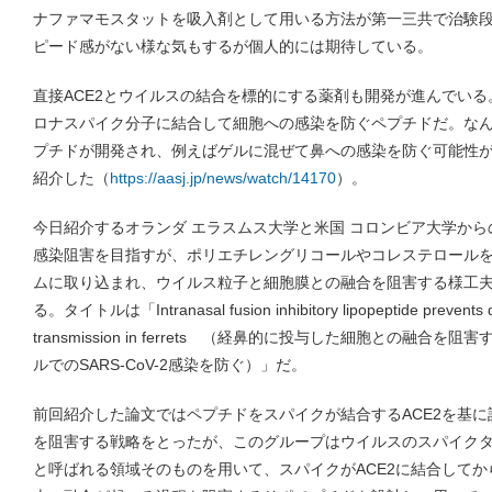
ナファマモスタットを吸入剤として用いる方法が第一三共で治験
ピード感がない様な気もするが個人的には期待している。
直接ACE2とウイルスの結合を標的にする薬剤も開発が進んでい
ロナスパイク分子に結合して細胞への感染を防ぐペプチドだ。なん
プチドが開発され、例えばゲルに混ぜて鼻への感染を防ぐ可能性
紹介した（
https://aasj.jp/news/watch/14170
）。
今日紹介するオランダ エラスムス大学と米国 コロンビア大学か
感染阻害を目指すが、ポリエチレングリコールやコレステロール
ムに取り込まれ、ウイルス粒子と細胞膜との融合を阻害する様工
る。タイトルは「Intranasal fusion inhibitory lipopeptide prevents d
transmission in ferrets （経鼻的に投与した細胞との融
ルでのSARS-CoV-2感染を防ぐ）」だ。
前回紹介した論文ではペプチドをスパイクが結合するACE2を基に
を阻害する戦略をとったが、このグループはウイルスのスパイクタンパク質
と呼ばれる領域そのものを用いて、スパイクがACE2に結合して