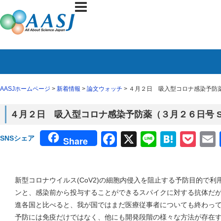
AASJホームページ
>
新着情報
>
論文ウォッチ
> ４月２日 吸入型コロナ感染予防薬（
４月２日 吸入型コロナ感染予防薬（３月２６日号 Sci
Facebook
X
Line
Haten
Poc
SNSシェア
Share
新型コロナウイルス(CoV2)の細胞内侵入を阻止する予防目的で
ンと、感染前から投与することができるスパイクに対する抗体だ
進各国と比べると、我が国ではまだ医療従事者についても終わっ
予防には免疫だけではなく、他にも開発段階の様々な方法が存在する