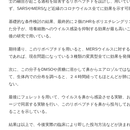
士の融合が起こる過程を阻害するリポペプチドを設計し、用いてい
ず、SARSやMERSなど近縁のコロナウイルス全てに効果を示す
基礎的な条件検討の結果、最終的に２個のHRをポリエチレングリ
た分子が、培養細胞へのウイルス感染を抑制する効果が最も高い
後の研究で用いている。
期待通り、このリポペプチドを用いると、MERSウイルスに対する
であれば、現在問題になっている３種類の変異型全てに効果を発
次に、この分子をDMSOや蔗糖に溶かして鼻からエアロゾルでは
て、生体内での分布を調べると、２４時間経ってもほとんどが肺
ない。
最後にフェレットを用いて、ウイルスを鼻から感染させる実験、
ージで同居する実験を行い、このリポペプチドを鼻から投与して
ることを示している。
結果は以上で、今後実際の臨床により即した投与方法などが決ま