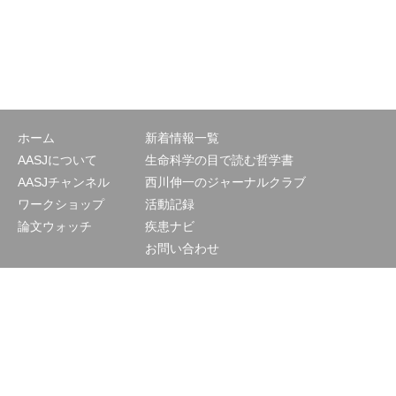
ホーム
新着情報一覧
AASJについて
生命科学の目で読む哲学書
AASJチャンネル
西川伸一のジャーナルクラブ
ワークショップ
活動記録
論文ウォッチ
疾患ナビ
お問い合わせ