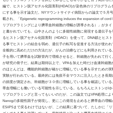
編で、ヒストン脱アセチル化阻害剤(HDACI)が染色体のリプログラ
にする事を示す論文だ。NYマウントサイナイ病院からの論文で５月号のJournal of
載され、「Epigenetic reprogramming induces the expansion of 
リプログラミングにより臍帯血幹細胞の増幅が誘導される）」がタイ
と書かれていても、山中さんのように多能性細胞に発現する遺伝子を導
るヒストン脱アセチル化阻害剤（HDACI）を使って、DNA鎖とヒス
る事でヒストンの結合を弱め、遺伝子の転写を促進する方法が使われ
全般的に高めただけの方法だが、がんの治療などにも利用されている
子を用いて臍帯血を試験管内で増殖させると、幹細胞が失われて行く。
が研究の骨子だ。結果は期待以上で、VPAを加えた時だけ血液幹細胞
のほとんどは、機能的幹細胞が確かに増幅している事を示すための実
実験が行われている。最終的には免疫不全マウスに注入したとき長期
の頻度が測定され、幹細胞が３０倍に増幅している事を確認している。
帯血増幅にも働いている可能性を示している。もちろんヒストンがゆ
リプログラミングと言ってもいいのだが、この論文ではVPA処理によりESやi
Nanogの多能性因子が発現し、更にこの発現を止めると臍帯血の増
ES/iPSまで戻るわけではないが、この結果に基づいて、たしかに「