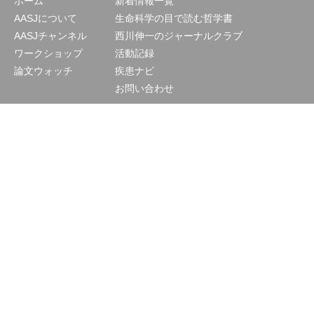
ホーム
新着情報一覧
AASJについて
生命科学の目で読む哲学書
AASJチャンネル
西川伸一のジャーナルクラブ
ワークショップ
活動記録
論文ウォッチ
疾患ナビ
お問い合わせ