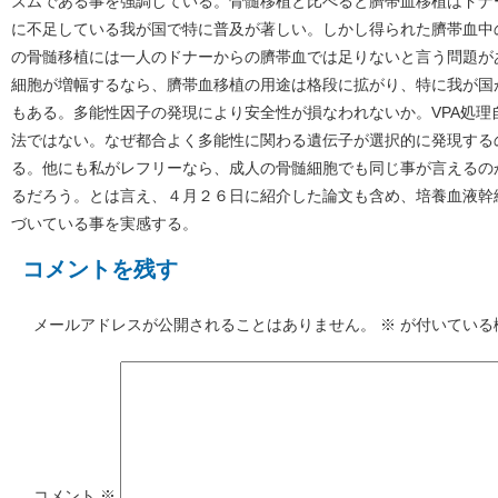
ズムである事を強調している。骨髄移植と比べると臍帯血移植はドナ
に不足している我が国で特に普及が著しい。しかし得られた臍帯血中
の骨髄移植には一人のドナーからの臍帯血では足りないと言う問題が
細胞が増幅するなら、臍帯血移植の用途は格段に拡がり、特に我が国
もある。多能性因子の発現により安全性が損なわれないか。VPA処理
法ではない。なぜ都合よく多能性に関わる遺伝子が選択的に発現するの
る。他にも私がレフリーなら、成人の骨髄細胞でも同じ事が言えるの
るだろう。とは言え、４月２６日に紹介した論文も含め、培養血液幹
づいている事を実感する。
コメントを残す
メールアドレスが公開されることはありません。
※
が付いている
コメント
※