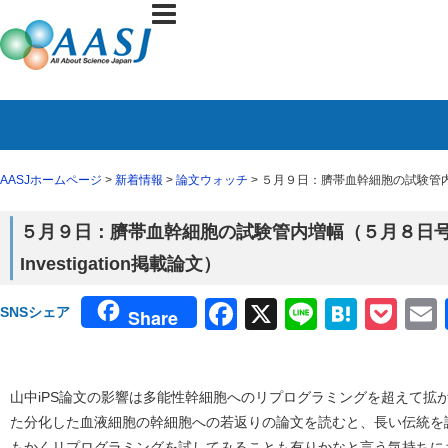
AASJホームページ
>
新着情報
>
論文ウォッチ
> ５月９日：臍帯血幹細胞の試験管内増幅（５月８
５月９日：臍帯血幹細胞の試験管内増幅（５月８日号Journal
Investigation掲載論文）
Facebook
X
Line
Haten
Poc
SNSシェア
Share
山中iPS論文の影響は多能性幹細胞へのリプログラミングを超えて拡
た分化した血液細胞の幹細胞への若返りの論文を読むと、長い伝統を
もかくリプログラミングを試してみることも有りかなと言う気持ちに