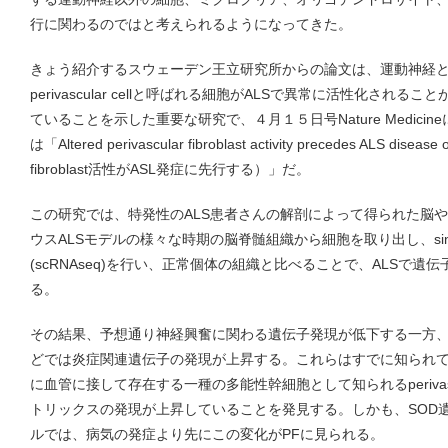
行に関わるのではと考えられるようになってきた。
きょう紹介するスウェーデン王立研究所からの論文は、運動神経
perivascular cellと呼ばれる細胞がALSで異常に活性化され
ていることを示した重要な研究で、４月１５日号Nature Medic
は「Altered perivascular fibroblast activity precedes ALS dise
fibroblast活性がASL発症に先行する）」だ。
この研究では、特発性のALS患者さんの解剖によって得られた脳や
ウスALSモデルの様々な時期の脳脊髄組織から細胞を取り出し、single cel
(scRNAseq)を行い、正常個体の組織と比べることで、ALSで
る。
その結果、予想通り神経興奮に関わる遺伝子発現が低下する一方
どでは炎症関連遺伝子の発現が上昇する。これらはすでに知られ
に血管に接して存在する一種の多能性幹細胞として知られるperivascula
トリックスの発現が上昇していることを発見する。しかも、SOD遺
ルでは、病気の発症より先にこの変化がPFに見られる。