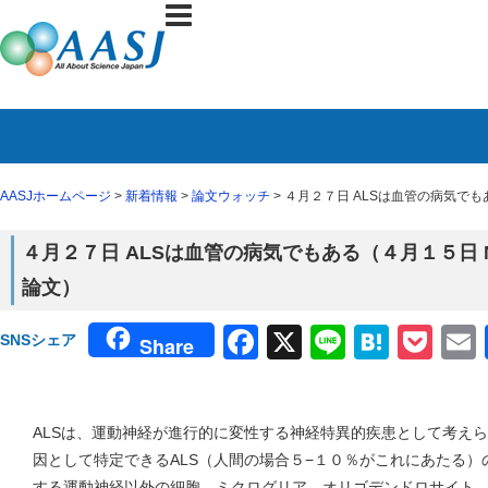
AASJホームページ
>
新着情報
>
論文ウォッチ
> ４月２７日 ALSは血管の病気でもある
４月２７日 ALSは血管の病気でもある（４月１５日 Natu
論文）
Facebook
X
Line
Haten
Poc
SNSシェア
Share
ALSは、運動神経が進行的に変性する神経特異的疾患として考え
因として特定できるALS（人間の場合５−１０％がこれにあたる
する運動神経以外の細胞、ミクログリア、オリゴデンドロサイト