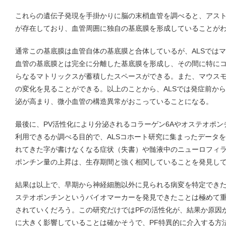
これらの遺伝子発現を手掛かりに脳の末梢血管を調べると、アスト
が存在しており、血管周囲に独自の基底膜を形成していることが
通常この基底膜は血管自体の基底膜と合体しているが、ALSでは
血管の基底膜とは完全に分離した基底膜を形成し、その間に特にコ
らなるマトリックスが蓄積したスペースができる。また、マウス
の変化を見ることができる。以上のことから、ALSでは発症前から
泌が高まり、微小血管の構造異常がおこっていることになる。
最後に、PV活性化により分泌されるコラーゲン6Aやオステオポ
利用できるか調べる目的で、ALSコホート研究に集まったデータ
れてきた字が書けなくなる症状（失書）や髄液中のニューロフィ
ポンチン量の上昇は、生存期間と強く相関していることを発見し
結果は以上で、早期から神経細胞以外に見られる病変を特定でき
ステオポンチンというバイオマーカーを発見できたことは極めて
されていくだろう。この研究だけではPFの活性化が、結果か原因
に大きく影響していることは確かそうで、PF特異的に介入する方