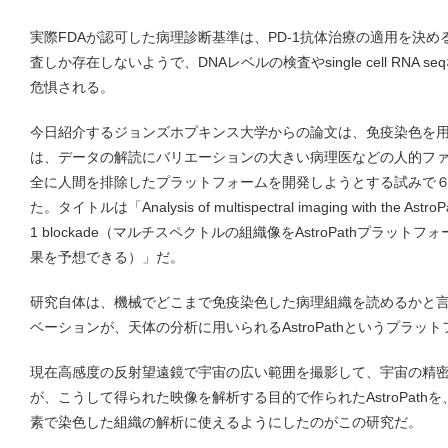
実際FDAが認可した病理診断基準は、PD-1抗体治療の適用を決める
査しか存在しないようで、DNAレベルの検査やsingle cell RNA
危惧される。
今日紹介するジョンズホプキンス大学からの論文は、免疫染色を
は、データの解読にバリエーションの大きい病理医などの人的フ
全に人間を排除したプラットフォームを開発しようとする試みで６月１
た。タイトルは「Analysis of multispectral imaging with the AstroPath
1 blockade（マルチスペクトルの組織像をAstroPathプラッ
果を予想できる）」だ。
研究自体は、機械でどこまで免疫染色した病理組織を読めるかと
ベーションが、天体の分析に用いられるAstroPathというプラッ
現在高感度の反射望遠鏡で宇宙の広い範囲を撮影して、宇宙の精密
が、こうして得られた映像を解析する目的で作られたAstroPat
素で染色した組織の解析に使えるようにしたのがこの研究だ。