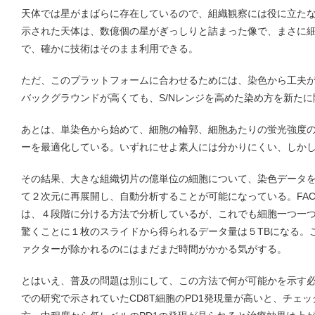
天体では星がまばらに存在しているので、組織観察には役に立たな
示された天体は、数億個の星がぎっしりと詰まった像で、まさに
で、確かに技術はそのまま利用できる。
ただ、このプラットフォームに合わせるためには、染色から工夫
バックグラウンドが高くても、S/Nレンジを高めた染め方を新た
あとは、単染色から始めて、細胞の輪郭、細胞あたりの蛍光強度
ーを最適化している。いずれにせよ素人には分かりにくい、しか
その結果、大きな組織切片の億単位の細胞について、染色データ
て２次元に再展開し、自動分析することが可能になっている。FA
は、４段階に分ける方法で分析しているが、これでも細胞一つ一
驚くことに１枚のスライドから得られるデータ量は５TBになる。
ァクターが除かれるのにはまだまだ時間がかかる気がする。
とはいえ、普及の問題は別にして、この方法で何が可能かを示す
での研究で示されていたCD8T細胞のPD1発現量が高いと、チェ