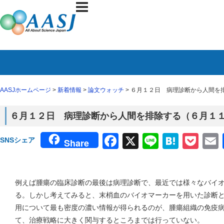
AASJホームページ
>
新着情報
>
論文ウォッチ
> ６月１２日 病理診断から人間を排除
６月１２日 病理診断から人間を排除する（６月１１日 S
Facebook
X
Line
Haten
Poc
SNSシェア
Share
例えば腫瘍の臨床診断の最後は病理診断で、最近では様々なバイ
る。しかし考えてみると、末梢血のバイオマーカーを用いた診断
用について最も密度の濃い情報が得られるのが、腫瘍組織の免疫
て、治療戦略に大きく関与するところまでは行っていない。