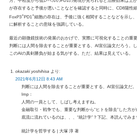
方、中程度から低レベルのPD1の発現が見られると治療効果は上が
が存在すると予後が悪いことなどを確認すると同時に、CD8陽性
+
+
FoxP3
PD1
細胞の存在は、予後に強く相関することなどを示し、
に解析することの意味を強調している。
最近の顕微鏡技術の発展のおかげで、実際に可視化することの重
判断には人間を除去することが重要とする、AI宣伝論文だろう。
このAIの真剣勝負が始まる気がする。ただ、結果は見えている。
okazaki yoshihisa
より:
2021年6月12日 8:43 AM
判断には人間を除去することが重要とする、AI宣伝論文だ。
Imp：
人間の一員として、しばし考えますね。
金融取引・戦争でも、重要な判断から“ヒトを除去”した方
底流に流れているのは、、、“統計学”？下記、本読んでみま
統計学を哲学する | 大塚 淳 著