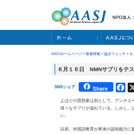
AASJホームページ
>
新着情報
>
論文ウォッチ
> 
６月１６日 NMNサプリをテスト
F
SNSシェア
Share
よほどの思想家は別として、アンチエ
様々なサプリが溢れている。しかし、
い。
以前、外国語教育が将来の認知能力に