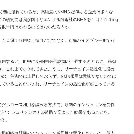
て巷に溢れているが、高純度のNMNを提供する企業は多くな
の研究では我が国オリエンタル酵母社のNMNを１日２５０mg
錠数千円はかかるのではないだろうか。
、１０週間服用後、採血だけでなく、組織バイオプシーまで行
服用すると、血中にNMN由来代謝物が上昇するとともに、筋肉
う。これまで示されてきたように、サーチュイン活性化に必要
のの、筋肉では上昇しておらず、NMN服用は意味がないのでは
していることが示され、サーチュインの活性化が起こっている
てグルコース利用を調べる方法で、筋肉のインシュリン感受性
れがインシュリンシグナル経路が高まった結果であることを、
いる。
脂肪組織や肝臓のインシュリン感受性は変化しなかった。個人