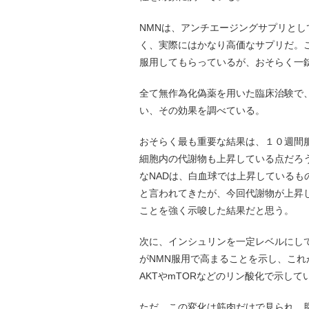
NMNは、アンチエージングサプリとし
く、実際にはかなり高価なサプリだ。こ
服用してもらっているが、おそらく一
全て無作為化偽薬を用いた臨床治験で
い、その効果を調べている。
おそらく最も重要な結果は、１０週間
細胞内の代謝物も上昇している点だろ
なNADは、白血球では上昇しているも
と言われてきたが、今回代謝物が上昇
ことを強く示唆した結果だと思う。
次に、インシュリンを一定レベルにし
がNMN服用で高まることを示し、こ
AKTやmTORなどのリン酸化で示して
ただ、この変化は筋肉だけで見られ、