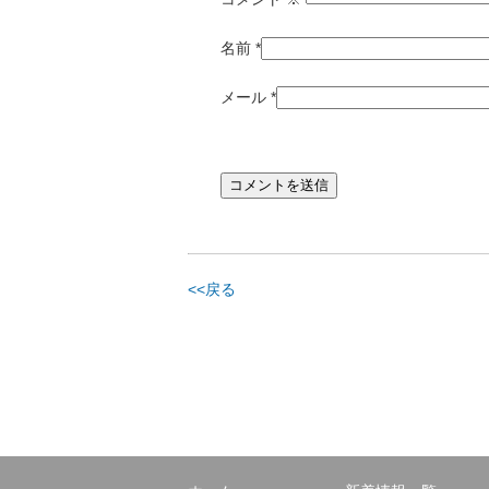
名前
*
メール
*
<<戻る