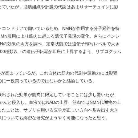
っていたが、脂肪組織や肝臓の代謝はあまりサーチュインに影
トコンドリアで働いているため、NMNが作用する分子経路を特
NMN服用により筋肉に起こる遺伝子発現の変化、さらにインシ
MNの効果の両方を調べ、定常状態では遺伝子転写レベルで大き
00種類以上の遺伝子転写が即座に上昇するよう、リプログラム
路が高まっているが、これ自体は筋肉の代謝や運動力には影響
のに一役買っているのではないかと結論している。
検出された効果が筋肉に限定していることには少し驚いたが、
ゃんと侵入し、血液ではNADの上昇、筋肉ではNMN代謝物の上
ったことは、サプリを用いる医学が正しい方向へ歩み出す大き
果についても綿密な研究がようやく可能になったと思う。