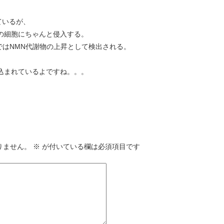
ているが、
の細胞にちゃんと侵入する。
ではNMN代謝物の上昇として検出される。
込まれているよですね。。。
りません。
※
が付いている欄は必須項目です