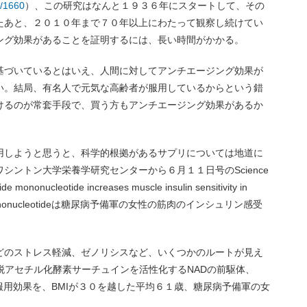
h/1660
）、この研究はなんと１９３６年にスタートして、その
たあと、２０１０年まで７０年以上にわたって観察し続けてい
ング効果があることを証明するには、長い時間がかかる。
基づいているとはいえ、人間に対してアンチエージング効果が
い。結局、有名人で元気な高齢者が服用しているからという錯
けるのが常套手段で、買う方もアンチエージング効果があるか
用しようと思うと、科学的根拠があるサプリについては地道に
シントン大学栄養学研究センターから６月１１日号のScience
cleotide increases muscle insulin sensitivity in
mide mononucleotideは糖尿病予備軍の女性の筋肉のインシュリン感受
どのストレス軽減、ゼノリシスなど、いくつかのルートが見え
脱アセチル化酵素サーチュインを活性化するNADの前駆体、
de (NMN)の服用効果を、BMIが３０を越した平均６１歳、糖尿病予備軍の女