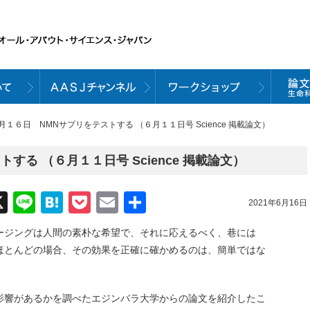
６月１６日 NMNサプリをテストする （６月１１日号 Science 掲載論文）
する （６月１１日号 Science 掲載論文）
acebook
X
Line
Hatena
Pocket
Email
共
2021年6月16日
有
ージングは人間の素朴な希望で、それに応えるべく、巷には
ほとんどの場合、その効果を正確に確かめるのは、簡単ではな
影響があるかを調べたエジンバラ大学からの論文を紹介したこ