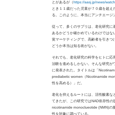
とがあるが（
https://aasj.jp/news/watc
とき１１歳だった児童が７０歳を超え
る。このように、本当にアンチエージ
従って、多くのサプリは、老化研究に
あるかどうか確かめているわけではな
覚マーケティングで、高齢者を引きつ
どうか本当は知る術がない。
それでも、老化研究の科学をヒトに応
治験を進めるしかない。そんな研究がワ
に発表された。タイトルは「Nicotinamide mononu
prediabetic women（Nicotina
性を高める）」だ。
老化を抑えるルートには、活性酸素な
てきたが、この研究ではNAD依存性の
nicotinamide monoclueoti
性を対象に調べている。