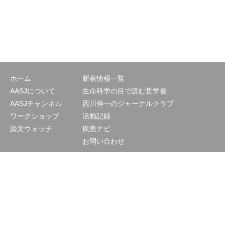
ホーム
新着情報一覧
AASJについて
生命科学の目で読む哲学書
AASJチャンネル
西川伸一のジャーナルクラブ
ワークショップ
活動記録
論文ウォッチ
疾患ナビ
お問い合わせ