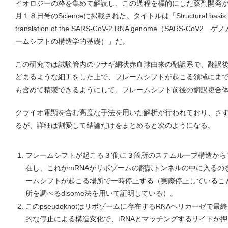
イオロジーの粋を集めて解読し、この過程を標的にした薬剤開発
月１８日号のScienceに掲載された。タイトルは「Structural basis of ribo
translation of the SARS-CoV-2 RNA genome（SARS
ームシフトの構造学的基礎）」だ。
この研究では試験管内のウサギ網状赤血球由来の翻訳系で、翻訳後
どまるような細工をした上で、フレームシフトが起こる領域にまで進
も含めて精製できるようにして、フレームシフト前後の翻訳複合
クライオ電顕を含む高度な手法を用いた解析が行われており、さす
るが、詳細は割愛して結論だけをまとめると次のようになる。
フレームシフトが起こる３‘側に３箇所のステムループ構造からでき
在し、これがmRNAがリボゾームの翻訳トンネルの中に入るの
ームシフトが起こる場所で一時停止する（実際停止しているこ
所を調べるdisome法を用いて証明している）。
このpseudoknotはリボゾームに存在するRNAヘリカーゼ
的な停止による構造変化で、tRNAとマッチングするサイトが押