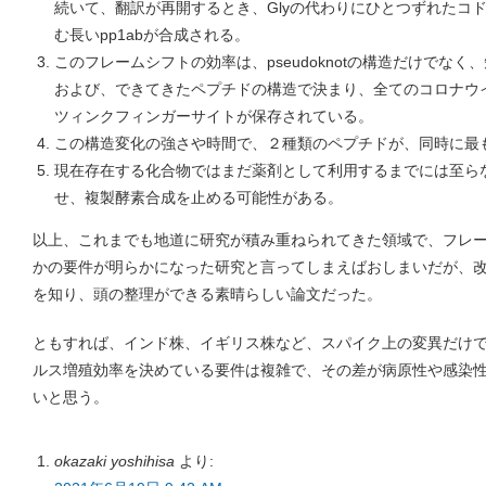
続いて、翻訳が再開するとき、Glyの代わりにひとつずれたコド
む長いpp1abが合成される。
このフレームシフトの効率は、pseudoknotの構造だけでなく
および、できてきたペプチドの構造で決まり、全てのコロナウ
ツィンクフィンガーサイトが保存されている。
この構造変化の強さや時間で、２種類のペプチドが、同時に最
現在存在する化合物ではまだ薬剤として利用するまでには至ら
せ、複製酵素合成を止める可能性がある。
以上、これまでも地道に研究が積み重ねられてきた領域で、フレ
かの要件が明らかになった研究と言ってしまえばおしまいだが、
を知り、頭の整理ができる素晴らしい論文だった。
ともすれば、インド株、イギリス株など、スパイク上の変異だけ
ルス増殖効率を決めている要件は複雑で、その差が病原性や感染
いと思う。
okazaki yoshihisa
より: