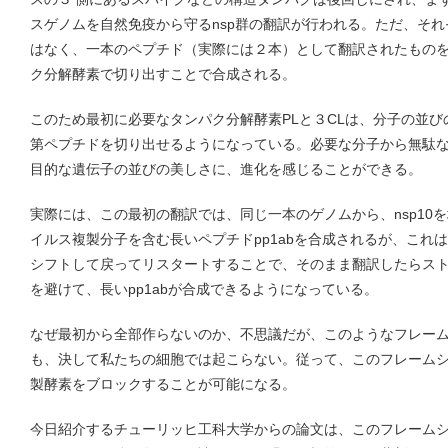
スゲノムを自然免疫から守るnsp群の翻訳が行われる。ただ、そ
はなく、一本のペプチド（実際には２本）として翻訳されたもの
ク分解酵素で切り出すことで合成される。
このため最初に必要なタンパク分解酵素PLと３CLは、分子の並
第ペプチドを切り出せるようになっている。必要な分子から無駄
目的な遺伝子の並びの美しさに、進化を感じることができる。
実際には、この最初の翻訳では、同じ一本のゲノムから、nsp10を
イルス複製分子を含む長いペプチドpp1abを合成されるが、これ
シフトして戻ってリスタートすることで、そのまま翻訳したらス
を避けて、長いpp1abが合成できるようになっている。
なぜ最初から全部作らないのか、不思議だが、このようなフレー
も、決して私たちの細胞では起こらない。従って、このフレーム
製酵素をブロックすることが可能になる。
今日紹介するチューリッヒ工科大学からの論文は、このフレームシ