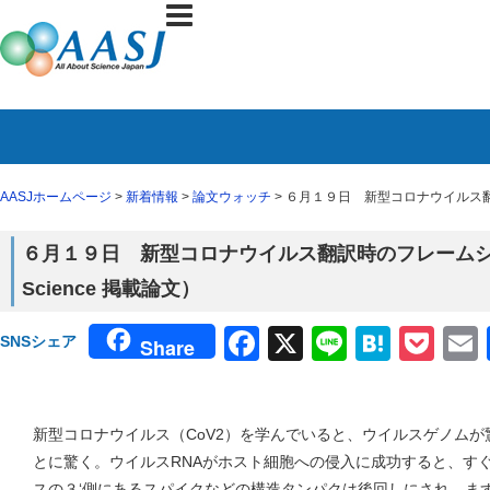
AASJホームページ
>
新着情報
>
論文ウォッチ
> ６月１９日 新型コロナウイルス翻
６月１９日 新型コロナウイルス翻訳時のフレーム
Science 掲載論文）
Facebook
X
Line
Haten
Poc
SNSシェア
Share
新型コロナウイルス（CoV2）を学んでいると、ウイルスゲノム
とに驚く。ウイルスRNAがホスト細胞への侵入に成功すると、す
スの３‘側にあるスパイクなどの構造タンパクは後回しにされ、ま