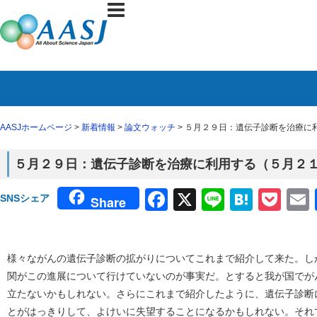
AASJホームページ
>
新着情報
>
論文ウォッチ
> ５月２９日：遺伝子診断を治療に
５月２９日：遺伝子診断を治療に利用する（５月２
Facebook
X
Line
Haten
Poc
SNSシェア
Share
様々ながんの遺伝子診断の拡がりについてこれまで紹介して来た。し
関がこの進展について行けていないのが事実だ。とすると我が国でが
立たないかもしれない。さらにこれまで紹介したように、遺伝子診断
とがはっきりして、よけいに失望することになるかもしれない。それ