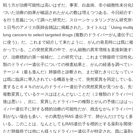
戦う方が治療可能性は高いはずだ。事実、白血病、非小細胞性未分化
づいた治療の効果が確認されたがんの数は増えつつある。今日紹介す
を行う意義について調べた研究だ。スローンケッタリングがん研究所
１日号のアメリカ医師会雑誌に掲載された。タイトルは「Using multiplexed assa
lung cancers to select targeted drugs (複数のドライ
に使う)」だ。これまで紹介して来たように、がんの発見時には既に
かっている。この突然変異の中で、がん細胞の異常増殖を直接刺激す
び、治療標的の第一候補だ。この研究では、これまで肺腺癌で活性化
類のドライバー遺伝子についての検査結果と、がんの経過を調べてい
テージ４（最も進んだ）肺腺癌と診断され、まだ寝たきりになってい
は既に臨床に導入されている機器を使って、突然変異を同定している
査すると６４％のがんのドライバー遺伝子の突然変異が見つかる。先
複数変異しているケースはほとんどないことだ（２種類のドライバー
後は悪い）。次に、変異したドライバーの種類とがんの予後にははっ
イバー遺伝子に対する標的治療の可能性だが、残念ながらドライバー
剤がない場合も多い。その典型がRAS 遺伝子で、肺がんだけでなく
いる。このことは、なんとしてもRAS遺伝子を標的とする薬剤を開
ただ肺腺癌では他にも様々なドライバー遺伝子が特定され、既に薬剤