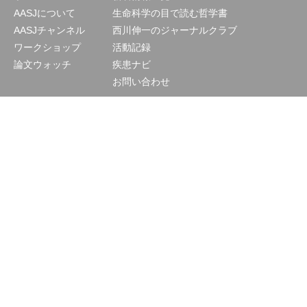
AASJについて
生命科学の目で読む哲学書
AASJチャンネル
西川伸一のジャーナルクラブ
ワークショップ
活動記録
論文ウォッチ
疾患ナビ
お問い合わせ