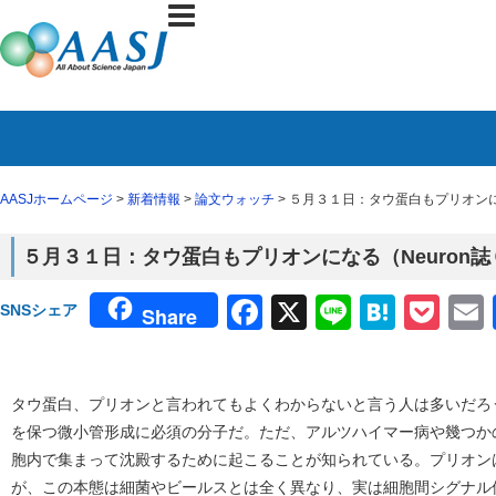
AASJホームページ
>
新着情報
>
論文ウォッチ
> ５月３１日：タウ蛋白もプリオンに
５月３１日：タウ蛋白もプリオンになる（Neuron
Facebook
X
Line
Haten
Poc
SNSシェア
Share
タウ蛋白、プリオンと言われてもよくわからないと言う人は多いだろ
を保つ微小管形成に必須の分子だ。ただ、アルツハイマー病や幾つか
胞内で集まって沈殿するために起こることが知られている。プリオン
が、この本態は細菌やビールスとは全く異なり、実は細胞間シグナル