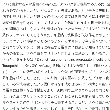
PrPに由来する異常蛋白そのものだ。タンパク質が機能するためには
れる必要がある。ただ、どんなことも失敗がある。折り畳みに失敗し
内で処理される。ただ幾つかのタンパク質では処理できずに細胞内に
経変性疾患を引き起こす。プリオンも、PrP蛋白がうまく折り畳まれ
ンが問題なのは、うまく折り畳まれなかった失敗作プリオンが、正常の
敗作プリオンにしてしまう点だ。細胞内で失敗作が失敗作を増やして
る。このように感染力があるにもかかわらず遺伝子は全く必要ない。
これまでプリオンと、酵母に存在する蛋白の２種類しか知られていな
からの論文は、タウ蛋白もプリオンと同じように感染し、拡がることを
された。タイトルは「Distinct Tau prion strains propagate in cells and mi
Tauopathies（タウ蛋白から異なる形のプリオンが造られ、細胞
す）」だ。この研究のポイントは、タウ蛋白が感染性のプリオンへと
系細胞を確立したことだ。この細胞に折り畳みに失敗したプリオン化
している蛍光標識したタウ蛋白が塊を形成させるので、検出が可能に
ウ蛋白には様々な立体構造があり、細胞内で正常タウを自分と同じ形
に、形の違うプリオン化タウごとに引き起こされる異常も違っている
マウスへとこのプリオン化タウを伝搬できることなど、タウ蛋白から
リオン化タウが出来ることを示している。専門でないので正確に評価