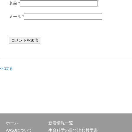
名前
*
メール
*
<<戻る
ホーム
新着情報一覧
AASJについて
生命科学の目で読む哲学書