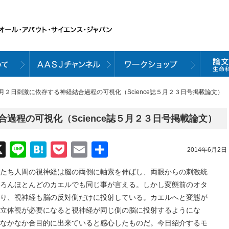
６月２日刺激に依存する神経結合過程の可視化（Science誌５月２３日号掲載論文）
過程の可視化（Science誌５月２３日号掲載論文）
acebook
X
Line
Hatena
Pocket
Email
共
2014年6月2日
有
たち人間の視神経は脳の両側に軸索を伸ばし、両眼からの刺激統
ろんほとんどのカエルでも同じ事が言える。しかし変態前のオタ
り、視神経も脳の反対側だけに投射している。カエルへと変態が
立体視が必要になると視神経が同じ側の脳に投射するようにな
なかなか合目的に出来ていると感心したものだ。今日紹介するモ