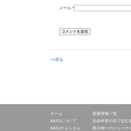
メール
*
<<戻る
ホーム
新着情報一覧
AASJについて
生命科学の目で読む
AASJチャンネル
西川伸一のジャーナ