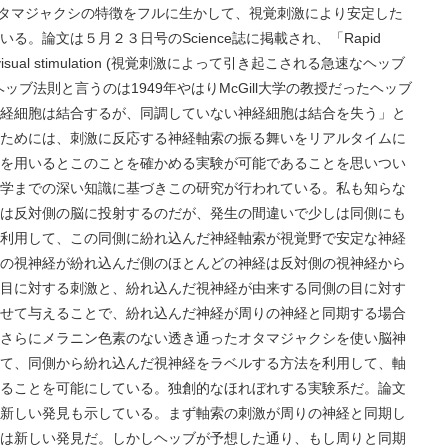
のオタマジャクシの特徴をフルに生かして、視覚刺激により安定した
。論文は５月２３日号のScience誌に掲載され、「Rapid
ted by visual stimulation (視覚刺激によって引き起こされる急速なヘッブ
ブ法則と言うのは1949年やはりMcGill大学の教授だったヘッブ
経細胞は結合するが、同調していない神経細胞は結合を失う」と
ためには、刺激に反応する神経軸索の振る舞いをリアルタイムに
を用いるとこのことを確かめる実験が可能であることを思いつい
学までの深い知識に基づきこの研究が行われている。私も知らな
は反対側の脳に投射するのだが、発生の間違いで少しは同側にも
利用して、この同側に紛れ込んだ神経軸索が視覚野で安定な神経
の視神経が紛れ込んだ側のほとんどの神経は反対側の視神経から
目に対する刺激と、紛れ込んだ視神経が由来する同側の目に対す
せて与えることで、紛れ込んだ神経が周りの神経と同期する場合
さらにメラニン色素のない透き通ったオタマジャクシを使い脳神
て、同側から紛れ込んだ視神経をラベルする方法を利用して、軸
ることを可能にしている。独創的なほれぼれする実験系だ。論文
新しい発見も示している。まず軸索の刺激が周りの神経と同期し
は新しい発見だ。しかしヘッブが予想した通り、もし周りと同期