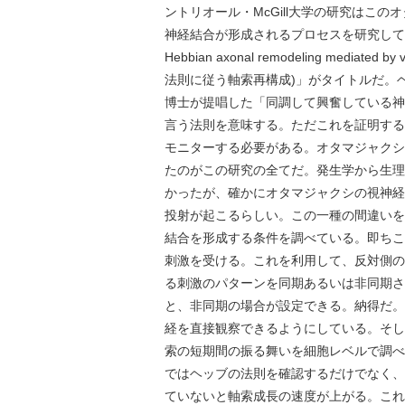
ントリオール・McGill大学の研究はこ
神経結合が形成されるプロセスを研究している
Hebbian axonal remodeling media
法則に従う軸索再構成)」がタイトルだ。ヘッ
博士が提唱した「同調して興奮している神
言う法則を意味する。ただこれを証明する
モニターする必要がある。オタマジャクシ
たのがこの研究の全てだ。発生学から生理
かったが、確かにオタマジャクシの視神経
投射が起こるらしい。この一種の間違いを
結合を形成する条件を調べている。即ちこ
刺激を受ける。これを利用して、反対側の
る刺激のパターンを同期あるいは非同期さ
と、非同期の場合が設定できる。納得だ。
経を直接観察できるようにしている。そし
索の短期間の振る舞いを細胞レベルで調べ
ではヘッブの法則を確認するだけでなく、
ていないと軸索成長の速度が上がる。これ