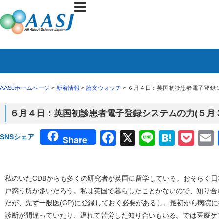
AASJホームページ
>
新着情報
>
論文ウォッチ
> ６月４日：英国初診患者電子登録シス
６月４日：英国初診患者電子登録システムの力(５月３１日
Facebook
X
Line
Haten
Poc
SNSシェア
Share
私のいたCDBからも多くの研究者が英国に留学している。おそらく
戸惑う所が多いだろう。私は英国で暮らしたことがないので、知り合
だが、先ず一般医(GP)に登録しておく必要があるし、最初から病院
診断が間違っていたり、遅れて苦労した知り合いもいる。では医療ケ