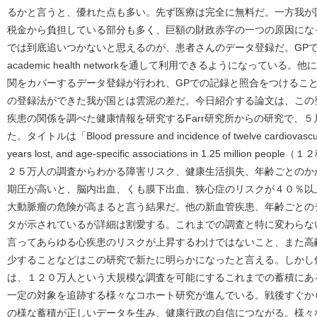
るかと言うと、優れた点も多い。先ず医療は完全に無料だ。一方我が
税金から負担している部分も多く、巨額の財政赤字の一つの原因にな
では到底追いつかないと思えるのが、患者さんのデータ登録だ。GP
academic health networkを通して利用できるようになって
関をカバーするデータ登録が行われ、GPでの記録と照合をつけるこ
の登録法ができた我が国とは雲泥の差だ。今日紹介する論文は、この
疾患の関係を調べた健康情報を研究するFarr研究所からの研究で、５月３
た。タイトルは「Blood pressure and incidence of twelve cardiovascular di
years lost, and age-specific associations in 1.25 mill
２５万人の調査からわかる障害リスク、健康生活損失、年齢ごとのか
期圧が高いと、脳内出血、くも膜下出血、狭心症のリスクが４０％以
大動脈瘤の危険が高まると言う結果だ。他の新血管疾患、年齢ごとの
タが示されているが詳細は割愛する。これまでの調査と特に変わらな
言ってあらゆる心疾患のリスクが上昇するわけではないこと、また高
少することなどはこの研究で新たに明らかになったと言える。しかし
は、１２０万人という大規模な調査を可能にするこれまでの蓄積にあ
一定の対象を追跡する様々なコホート研究が進んでいる。戦後すぐか
の様な蓄積が正しいデータを生み、健康行政の自信につながる。様々