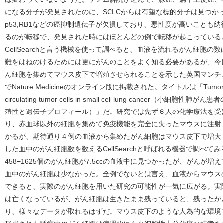
になる分子が発見されたのに、SCLCからは有望な標的分子は見つか
p53,RB1などの癌抑制遺伝子が欠損しており、悪性度が高いことも納
るのが転移で、発見された時にはほとんどの例で転移が起こっている
CellSearchと言う機械を使って調べると、血液を流れるがん細胞
難をはねのけるためには更にがんのことをよく知る必要があるが、今
ん細胞を集めてマウス皮下で増殖させられることを示した英国マンチ
でNature Medicineのオンライン版に掲載された。タイトルは「Tumorigenicity 
circulating tumor cells in small cell lung cancer
殖性と遺伝子プロフィール）」だ。研究では先ず６人の化学療法を受け
り、赤血球以外の細胞を集めて免疫機能を完全に失ったマウスに注射
かるが、期待通り４例の血液から集めたがん細胞はマウス皮下で増大
した血中のがん細胞数を数えるCellSearchと呼ばれる機器で調べ
458−1625個のがん細胞が7.5ccの血液中に見つかったが、がんが増
血中のがん細胞は少なかった。全例でないとは言え、血液からマウス
できると、実際のがん細胞を用いた研究の可能性が一気に広がる。実
は亡くなっているが、がん細胞は生きたまま残っていると、残ったが
り、様々なデータが取れるはずだ。マウス皮下のような人為的な環境