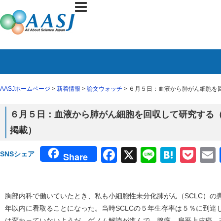
AASJホームページ
>
新着情報
>
論文ウォッチ
> ６月５日：血液から肺がん細胞を回収し
６月５日：血液から肺がん細胞を回収して研究する（Natu
掲載）
Facebook
X
Line
Haten
Poc
SNSシェア
Share
胸部内科で働いていたとき、私も小細胞性未分化肺がん（SCLC）の
年以内に看取ることになった。当時SCLCの５年生存率は５％に到達
は変わっていないようだ。ゲノム解読が進んで、腺癌、扁平上皮癌、