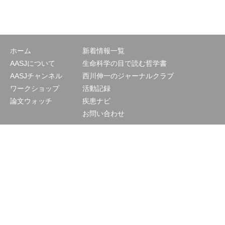
ホーム
新着情報一覧
AASJについて
生命科学の目で読む哲学書
AASJチャンネル
西川伸一のジャーナルクラブ
ワークショップ
活動記録
論文ウォッチ
疾患ナビ
お問い合わせ