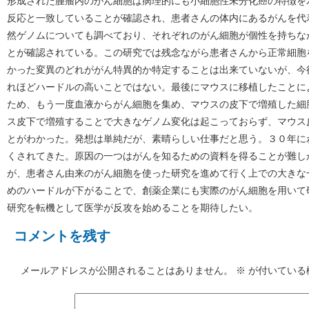
形成された腫瘤内のがん細胞は病理的にも小細胞性未分化癌の特徴を
反応と一致していることが確認され、患者さんの体内にあるがんを代
然ゲノムについても調べており、それぞれのがん細胞が個性を持ちなが
とが確認されている。この研究では残念ながら患者さんから正常細胞
かった変異のどれががん特異的か特定することは出来ていないが、今
れほどハードルの高いことではない。最後にマウスに移植したことに
ため、もう一度血液からがん細胞を集め、マウスの皮下で増殖した細
ス皮下で増殖することで大きなゲノム変化は起こっておらず、マウス
とがわかった。発想は単純だが、素晴らしい仕事だと思う。３０年にわ
くされてきた。原因の一つはがんを知るための資料を得ることが難し
が、患者さん由来のがん細胞を使った研究を進めて行く上での大きな
めのハードルが下がることで、創薬企業にも実際のがん細胞を用いて
研究を転機として医学が反攻を始めることを期待したい。
コメントを残す
メールアドレスが公開されることはありません。
※
が付いている