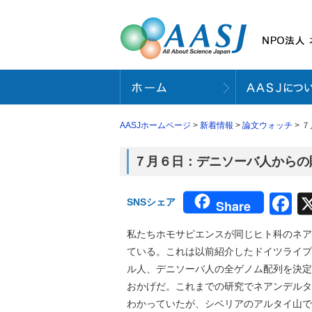
AASJホームページ
>
新着情報
>
論文ウォッチ
> 
７月６日：デニソーバ人からの贈
F
SNSシェア
Share
私たちホモサピエンスが同じヒト科のネア
ている。これは以前紹介したドイツライプ
ル人、デニソーバ人の全ゲノム配列を決定
おかげだ。これまでの研究でネアンデルタ
わかっていたが、シベリアのアルタイ山で