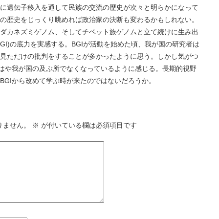
に遺伝子移入を通して民族の交流の歴史が次々と明らかになって
の歴史をじっくり眺めれば政治家の決断も変わるかもしれない。
ダカネズミゲノム、そしてチベット族ゲノムと立て続けに生み出
GI)の底力を実感する。BGIが活動を始めた頃、我が国の研究者は
見ただけの批判をすることが多かったように思う。しかし気がつ
もはや我が国の及ぶ所でなくなっているように感じる。長期的視野
BGIから改めて学ぶ時が来たのではないだろうか。
りません。
※
が付いている欄は必須項目です