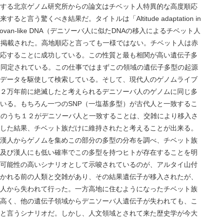
する北京ゲノム研究所からの論文はチベット人特異的な高度順応
言う驚くべき結果だ。タイトルは「Altitude adaptation in
on of Denisovan-like DNA（デニソーバ人に似たDNAの移入によるチベット人
版に掲載された。高地順応と言っても一様ではない。チベット人は赤
応することに成功している。この性質と最も相関が高い遺伝子多
域に同定されている。この仕事ではまずこの領域の遺伝子多型の起源
データを駆使して検索している。そして、現代人のゲノムライブ
２万年前に絶滅したと考えられるデニソーバ人のゲノムに同じ多
いる。もちろん一つのSNP（一塩基多型）が古代人と一致するこ
多型のうち１２がデニソーバ人と一致することは、交雑により移入さ
した結果、チベット族だけに維持されたと考えることが出来る。
漢人からゲノムを集めこの部分の多型の分布を調べ、チベット族
及び漢人にも低い確率でこの多型を持つヒトが存在することを明
可能性の高いシナリオとして示唆されているのが、アルタイ山付
かれる前の人類と交雑があり、その結果遺伝子が移入されたが、
人から失われて行った。一方高地に住むようになったチベット族
高く、他の遺伝子領域からデニソーバ人遺伝子が失われても、こ
と言うシナリオだ。しかし、人文領域とされて来た歴史学が今大