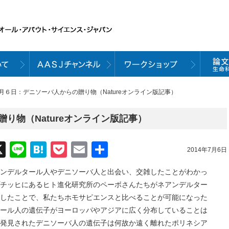
７月６日：デニソーバ人からの贈り物（Natureオンライン版記事）
り物（Natureオンライン版記事）
acebook
X
Line
Hatena
Pocket
Email
共
2014年7月6日
有
ンデルタール人やデニソーバ人と出会い、交雑したことがわかっ
チッヒにあるヒト進化研究所のペーボさんたちがネアンデルター
したことで、私たちホモサピエンスと比べることが可能になった
ール人の遺伝子がヨーロッパやアジアに広く分布していることは
発見されたデニソーバ人の遺伝子は何故か遠く離れたポリネシア