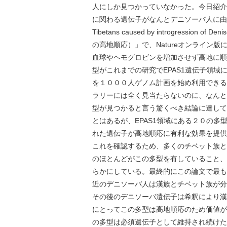
人にしか見つかっていなかった。今日紹介
に関わる遺伝子がなんとデニソーバ人に由来すると
Tibetans caused by introgressi
の高地順応）」で、Natureオンライン
血球やヘモグロビンを増加させず高地に順
型がこれまでの研究でEPAS1遺伝子領
を１０００人ゲノム計画を始め利用できる
ラリーには全く見当たらないのに、なんと
型が見つかると言う驚くべき結論に達して
とはあるが、EPAS1領域にある２０の
れた遺伝子が高地順応に有利な効果を提供
これを確認するため、多くのチベット族と
のほとんどがこの多型を有していること、
らかにしている。最終的にこの論文で最も
近のデニソーバ人は漢族とチベット族が分
その後のデニソーバ遺伝子は希釈により漢
にとってこの多型は高地順応のため価値が
の多型は必須遺伝子として維持され続けた