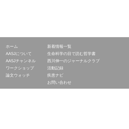
ホーム
新着情報一覧
AASJについて
生命科学の目で読む哲学書
AASJチャンネル
西川伸一のジャーナルクラブ
ワークショップ
活動記録
論文ウォッチ
疾患ナビ
お問い合わせ