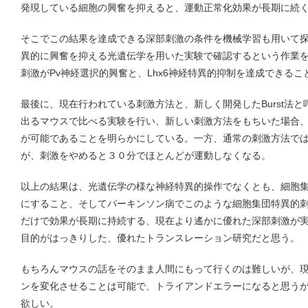
発現している細胞の興奮を抑えると、運動正常化効果が長期に続
そこでこの結果を達成できる深部刺激の条件を機械学習も用いて
異的に興奮を抑える光遺伝学を用いた実験で確認するという作業を繰り
刺激がPv神経選択的興奮と、Lhx6神経特異的抑制を達成できる
最後に、現在行われている刺激方法と、新しく開発したBurst法
出るマウスで比べる実験を行い、新しい刺激方法をもちいた場合
が可能であることを明らかにしている。一方、通常の刺激方法で
が、刺激をやめると３０分でほとんどが運動しなくなる。
以上の結果は、光遺伝学の様な神経特異的操作でなくとも、細胞
にすること、そしてパーキンソン病でこのような細胞集団特異的
だけで効果が長期に持続する、現在より遙かに優れた深部刺激が
目的がはっきりした、優れたトランスレーション研究だと思う。
もちろんマウスの話をそのまま人間にもって行くのは難しいが、
ンを変化させることは可能で、トライアンドエラーになると思う
欲しい。