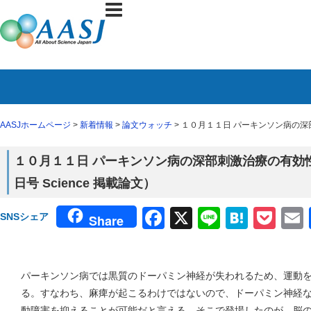
AASJホームページ
>
新着情報
>
論文ウォッチ
> １０月１１日 パーキンソン病の深
１０月１１日 パーキンソン病の深部刺激治療の有効
日号 Science 掲載論文）
Facebook
X
Line
Haten
Poc
SNSシェア
Share
パーキンソン病では黒質のドーパミン神経が失われるため、運動
る。すなわち、麻痺が起こるわけではないので、ドーパミン神経
動障害を抑えることが可能だと言える。そこで登場したのが、脳