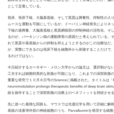
として定着している。
視床、視床下核、大脳基底核、そして黒質は興奮性、抑制性の入
ムースな運動を可能にしているが、ドーパミン神経喪失によりネ
下核の過興奮、大脳基底核と黒質網様部の抑制神経の活性化、そ
るのが、パーキンソン病の運動障害の原因だと考えられている。
れて黒質や基底核からの抑制を抑えようとするのがこの治療法だ
が、実際にできるのは視床下核を細胞外から刺激することだけで
るわけではない。
今日紹介するカーネギー・メロン大学からの論文は、選択制がな
工夫すれば細胞特異的な刺激が可能になり、これまでの深部刺激
重要な研究で１０月８日号のScienceに掲載された。タイトルは「Populat
neuromodulation prolongs therapeutic benefits of deep b
経を操作することで深部刺激の治療上のベネフィットを持続させ
先に述べた複雑な回路も、マウスでは光遺伝学を用いて詳細に解
底核の淡蒼球外節の神経細胞のうち、Parvalbuminを発現する細