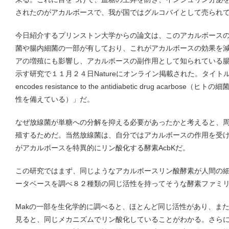
されたのがアカルボースで、我が国ではグルコバイとして売られ
今日紹介するプリンストン大学からの論文は、このアカルボース
菌や腸内細菌の一部が有しており、これがアカルボースの効果を
アの増殖にも影響し、アカルボースの副作用として知られている
示す研究で１１月２４日Natureにオンライン掲載された。タイトルは「The
encodes resistance to the antidiabetic drug acar
性を備えている）」だ。
なぜ放線菌が単糖への分解を抑える必要があったかと考えると、
殖するためだ。当然放線菌は、自分ではアカルボースの作用を受
がアカルボースを特異的にリン酸化する酵素AcbKだ。
この研究ではまず、同じようなアカルボースリン酸酵素が人間の
ータベースを調べ８２種類の同じ活性を持ってそうな酵素ファミリ
Makの一部を生化学的に調べると、ほとんど同じ活性があり、ま
見ると、同じメカニズムでリン酸化していることがわかる。さら