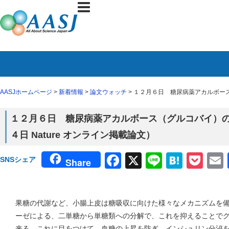
AASJホームページ
>
新着情報
>
論文ウォッチ
> １２月６日 糖尿病薬アカルボース
１２月６日 糖尿病薬アカルボース（グルコバイ）
４日 Nature オンライン掲載論文）
Facebook
X
Line
Haten
Poc
SNSシェア
Share
果糖の代謝など、小腸上皮は糖吸収に向けた様々なメカニズムを
ーゼによる、二単糖から単糖類への分解で、これを抑えることで
来る。これに目をつけて、血糖の上昇を防ぎ、インシュリン分泌