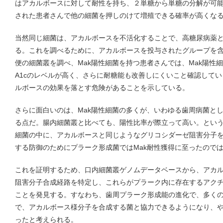
はアカルボースに対して耐性を持ち、２単糖から単糖の分解が可
された患者さんで他の細菌を押しのけて増殖できる確率が高くな
当然同じ細菌は、アカルボースを不活化することで、高糖尿病薬
る。これを調べるために、アカルボースを投与されたグループを
便の細菌叢を調べ、Mak陽性細菌を持つ患者さんでは、Mak陽性
A1cのレベルが高く、さらに耐糖能も改善しにくいこと確認してい
ルボースの効果を落とす危険があることを示している。
さらに面白いのは、Mak陽性細菌の多くが、いわゆる歯周病菌と
る点だ。腸内細菌叢と比べても、陽性比率が際立って高い。とい
細菌の中に、アカルボースと同じようなグリコシダーゼ阻害分子
する防御のためにプラーク形成菌ではMak耐性獲得に至ったので
これを証明するため、口内細菌叢ゲノムデータベースから、アカ
阻害分子合成経路を特定し、これらがプラーク内に存在するアク
ことを発見する。すなわち、歯周プラーク形成能の進化で、多くの菌
で、アカルボース様分子を合成する菌と協力できるようになり、
ったと考えられる。