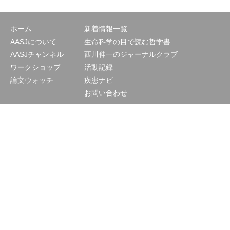
ホーム
新着情報一覧
AASJについて
生命科学の目で読む哲学書
AASJチャンネル
西川伸一のジャーナルクラブ
ワークショップ
活動記録
論文ウォッチ
疾患ナビ
お問い合わせ