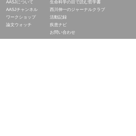
AASJについて
生命科学の目で読む哲学書
AASJチャンネル
西川伸一のジャーナルクラブ
ワークショップ
活動記録
論文ウォッチ
疾患ナビ
お問い合わせ