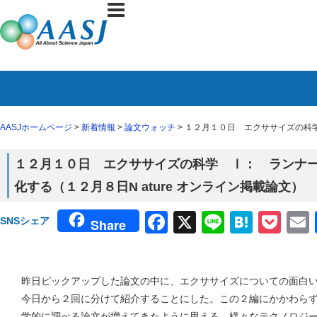
AASJホームページ
>
新着情報
>
論文ウォッチ
> １２月１０日 エクササイズの科学
１２月１０日 エクササイズの科学 Ⅰ： ランナ
化する（１２月８日N ature オンライン掲載論文）
Facebook
X
Line
Haten
Poc
SNSシェア
Share
昨日ピックアップした論文の中に、エクササイズについての面白
今日から２回に分けて紹介することにした。この２編にかかわら
学的に調べる論文が増えてきたように思える。様々なテクノロジ