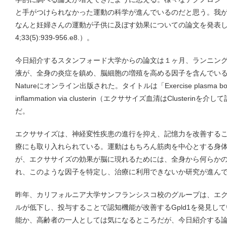
と手がつけられなかった運動の科学が進んでいるのだと思う。我
なんと妊婦さんの運動が子供に及ぼす効果についての論文を発表している（Ce
4;33(5):939-956.e8.）。
今日紹介するスタンフォード大学からの論文は１ヶ月、ランニン
液が、全身の炎症を鎮め、脳細胞の増殖を高める因子を含んでい
Natureにオンライン出版された。タイトルは「Exercise plasma boosts 
inflammation via clusterin（エクササイズ血清はCluste
だ。
エクササイズは、神経変性疾患の進行を抑え、記憶力を改善する
療にも取り入れられている。運動はもちろん筋肉を中心とする身
が、エクササイズの効果が脳に現れるためには、全身から何らか
れ、このような因子を特定し、治療に利用できないか研究が進ん
昨年、カリフォルニア大学サンフランシスコ校のグループは、エ
ルが低下し、投与することで認知機能が改善するGpld1を発見し
能か、高齢者の一人としては気になるところだが、今日紹介する