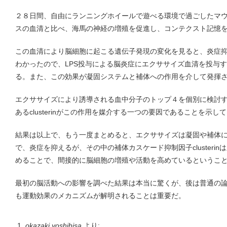
２８日間、自由にランニングホイールで遊べる環境で過ごしたマ
スの血清と比べ、海馬の神経の増殖を促進し、コンテクスト記憶
この血清により脳細胞に起こる遺伝子発現の変化を見ると、炎症
わかったので、LPS投与による脳炎症にエクササイズ血清を投与
る。また、この効果が凝固システムと補体への作用を介して発揮
エクササイズにより誘導される血中分子のトップ４を個別に検討
あるclusterinがこの作用を媒介する一つの要因であることを示し
結果は以上で、もう一度まとめると、エクササイズは凝固や補体
で、炎症を抑えるが、その中の補体カスケード抑制因子clusteri
めることで、間接的に脳細胞の増殖や活動を高めているというこ
最初の脳活動への影響を調べた結果は本当に驚くが、後は普通の
も運動効果のメカニズムが解明されることは重要だ。
okazaki yoshihisa
より: