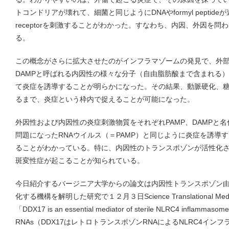
トコンドリアが壊れて、細菌と同じようにDNAやformyl peptideが遊離さ
receptorを刺激することがわかった。すなわち、内因、外因を
る。
この概念がさらに拡大させたのがインフラマゾームの発見で、外
DAMPと呼ばれる内因性の様々な分子（自由脂肪酸まで含まれる
て炎症を誘導することが明らかになった。その結果、動脈硬化、
るまで、炎症という枠内で捉えることが可能になった。
外因性および内因性の炎症刺激物質をそれぞれPAMP、DAMPと名付け
問題になったRNAウイルス（＝PAMP）と同じように炎症を誘導する
ることがわかっている。特に、内因性のトランスポゾンが活性化さ
斑変性症が起こることが知られている。
今日紹介するバージニア大学からの論文は内因性トランスポゾン由
化する機構を解明した研究で１２月３日Science Translational 
「DDX17 is an essential mediator of sterile NLRC4 inflammasome 
RNAs（DDX17はレトロトランスポゾンRNAによるNLRC4イ