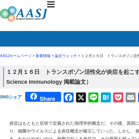
AASJホームページ
>
新着情報
>
論文ウォッチ
> １２月１６日 トランスポゾン活性化が
１２月１６日 トランスポゾン活性化が炎症を起こ
Science Immunology 掲載論文）
Facebook
X
Line
Haten
Poc
SNSシェア
Share
炎症はもともと症状で定義された病理学的概念だ。その後、原因
り、細菌やウイルスによる炎症概念が確立していった。しかし、
る。わかりやすいのは、外傷で起こる炎症で、その原因を探って