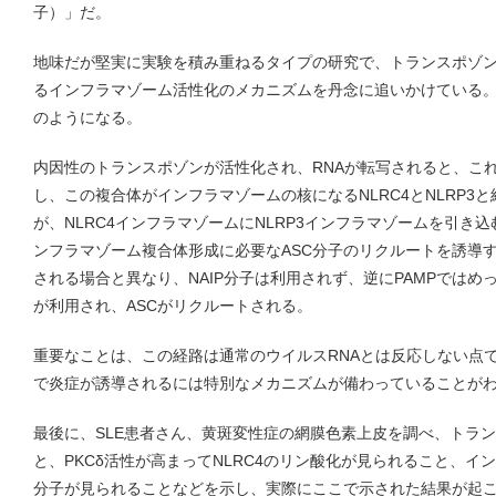
子）」だ。
地味だが堅実に実験を積み重ねるタイプの研究で、トランスポゾン
るインフラマゾーム活性化のメカニズムを丹念に追いかけている
のようになる。
内因性のトランスポゾンが活性化され、RNAが転写されると、これに
し、この複合体がインフラマゾームの核になるNLRC4とNLRP3と結
が、NLRC4インフラマゾームにNLRP3インフラマゾームを引き
ンフラマゾーム複合体形成に必要なASC分子のリクルートを誘導す
される場合と異なり、NAIP分子は利用されず、逆にPAMPではめ
が利用され、ASCがリクルートされる。
重要なことは、この経路は通常のウイルスRNAとは反応しない点で
で炎症が誘導されるには特別なメカニズムが備わっていることが
最後に、SLE患者さん、黄斑変性症の網膜色素上皮を調べ、トラン
と、PKCδ活性が高まってNLRC4のリン酸化が見られること、
分子が見られることなどを示し、実際にここで示された結果が起