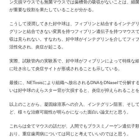
ン欠損マウスでも無菌マウスでは歯槽骨の吸収がないことは、細
が重要な役割を果たしていることが分かる。
こうして浸潤してきた好中球は、フィブリンと結合するインテグ
グリンと結合できない変異を持つフィブリン遺伝子を持つマウス
収は見られない。すなわち、好中球がインテグリンを介してフィ
活性化され、炎症が起こる。
実際、試験管内の実験系で、好中球がフィブリンによって特殊な細胞死
に吐き出して炎症サイトが形成されることも示している。
最後に、NETosisにより組織へ放出されるDNAをDNaseIで分
いは好中球のえらスター背が欠損すると、炎症が抑えられること
以上のことから、凝固線溶系への介入、インテグリン阻害、そしてD
ど、様々な治療可能性が明らかになった面白い論文だと思う。
これらは全てマウスの話だが、人間でもプラスミノーゲン遺伝子顆
おり、重症歯周病については同じと考えていいのではと思う。