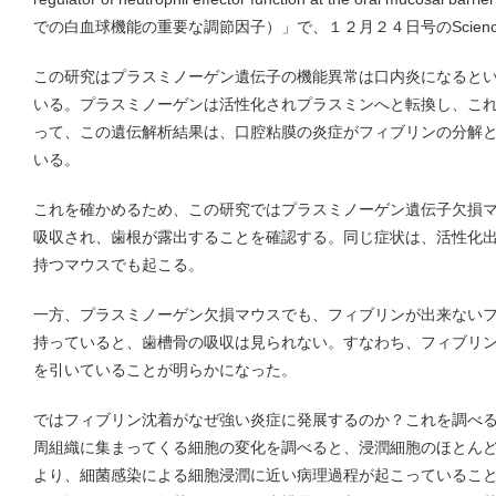
での白血球機能の重要な調節因子）」で、１２月２４日号のScien
この研究はプラスミノーゲン遺伝子の機能異常は口内炎になると
いる。プラスミノーゲンは活性化されプラスミンへと転換し、こ
って、この遺伝解析結果は、口腔粘膜の炎症がフィブリンの分解
いる。
これを確かめるため、この研究ではプラスミノーゲン遺伝子欠損
吸収され、歯根が露出することを確認する。同じ症状は、活性化
持つマウスでも起こる。
一方、プラスミノーゲン欠損マウスでも、フィブリンが出来ない
持っていると、歯槽骨の吸収は見られない。すなわち、フィブリ
を引いていることが明らかになった。
ではフィブリン沈着がなぜ強い炎症に発展するのか？これを調べ
周組織に集まってくる細胞の変化を調べると、浸潤細胞のほとん
より、細菌感染による細胞浸潤に近い病理過程が起こっているこ