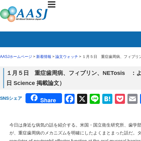
AASJホームページ
>
新着情報
>
論文ウォッチ
> １月５日 重症歯周病、フィブリン、
１月５日 重症歯周病、フィブリン、NETosis 
日 Science 掲載論文）
Facebook
X
Line
Haten
Poc
SNSシェア
Share
今日は身近な病気の話を紹介する。米国・国立衛生研究所、歯学
が、重症歯周病のメカニズムを明確にしたよくまとまった話だ。タイトルは「Fib
regulator of neutrophil effector function at the oral mu