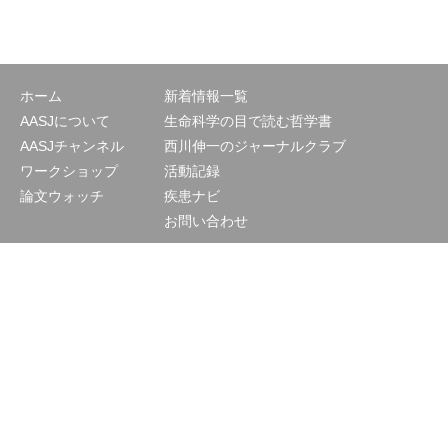
ホーム
新着情報一覧
AASJについて
生命科学の目で読む哲学書
AASJチャンネル
西川伸一のジャーナルクラブ
ワークショップ
活動記録
論文ウォッチ
疾患ナビ
お問い合わせ