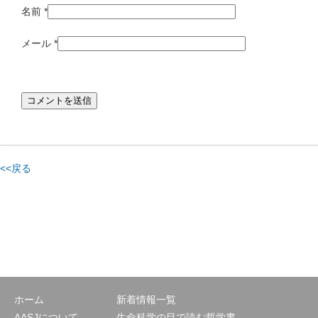
名前
*
メール
*
<<戻る
ホーム
新着情報一覧
AASJについて
生命科学の目で読む哲学書