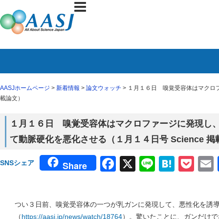
AASJホームページ
>
新着情報
>
論文ウォッチ
> １月１６日 嗅覚受容体はマクロフ
載論文）
１月１６日 嗅覚受容体はマクロファージに発現し
て動脈硬化を悪化させる（１月１４日号 Science 
Facebook
X
Line
Haten
Poc
SNSシェア
Share
つい３日前、嗅覚受容体の一つが乳ガンに発現して、悪性化を誘
（
https://aasj.jp/news/watch/18764
）。驚いたことに、ガンだけで