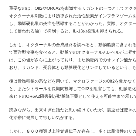
重要なのは、Olf2やOR6A2を刺激するリガンドの一つとしてオ
オクターナル刺激により誘導された活性酸素がインフラマゾーム
し、動脈硬化巣の炎症を誘導することがわかった。実際、オクタ
して使われる油）で抑制すると、IL-1βの発現も抑えられる。
しかも、オクターナルの合成経路を調べると、動物脂肪に含まれ
て西洋型食事を食べると、動脈でのオクターナルんレベルが上昇す
は、この値がさらに上がっており、また動脈内でのオレイン酸か
おり、リガンド、受容体とも動脈硬化とリンクしているという、
後は骨髄移植の系などを用いて、マクロファージのOlf2を働かな
と、またシトラールを長期間投与してOlf2を阻害しても、動脈硬
来ヒトのOR6A2阻害剤が動脈降下薬として使える可能性まで示し
読みながら、出来すぎた話だと思い続けていたが、裏返せば驚き
化治療に発展して欲しい気がする。
しかし、８００種類以上嗅覚遺伝子が存在し、多くは脂溶性のリ