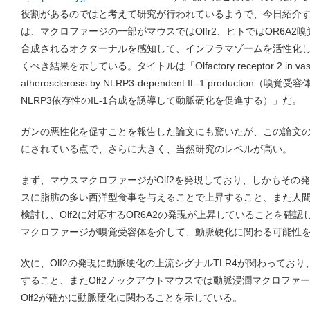
役割があるのではと考えて研究が行われているようで、今日紹介するL
は、マクロファージの一部がマウスではOlfr2、ヒトではOR6A
合成されるオクターナルを感知して、インフラマゾームを活性化
くべき結果を示している。タイトルは「Olfactory receptor 2 in vascula
atherosclerosis by NLRP3-dependent IL-1 producti
NLRP3依存性のIL-1合成を誘導して動脈硬化を促進する）」だ。
ガンの悪性化を促すことを報告した論文にも驚いたが、この論文
にされている点で、さらに大きく、当然研究のレベルが高い。
まず、マウスマクロファージがOlf2を発現しており、しかもその発
スに脂肪の多い西洋型食事を与えることで上昇すること、また人
検討し、Olf2に対応するOR6A2の発現が上昇していることを確
マクロファージが嗅覚受容体を介して、動脈硬化に関わる可能性
次に、Olf2の発現に動脈硬化の上流シグナルTLR4が関わっており、
すること、またOlf2ノックアウトマウスでは動脈浸潤マクロファ
Olf2が確かに動脈硬化に関わることを示している。