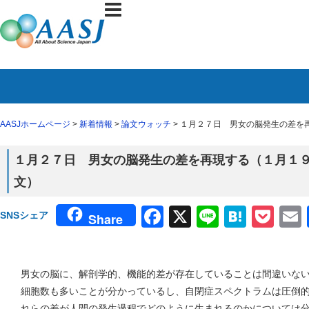
AASJホームページ
>
新着情報
>
論文ウォッチ
> １月２７日 男女の脳発生の差を再
１月２７日 男女の脳発生の差を再現する（１月１９日 
文）
Facebook
X
Line
Haten
Poc
SNSシェア
Share
男女の脳に、解剖学的、機能的差が存在していることは間違いな
細胞数も多いことが分かっているし、自閉症スペクトラムは圧倒
れらの差が人間の発生過程でどのように生まれるのかについては