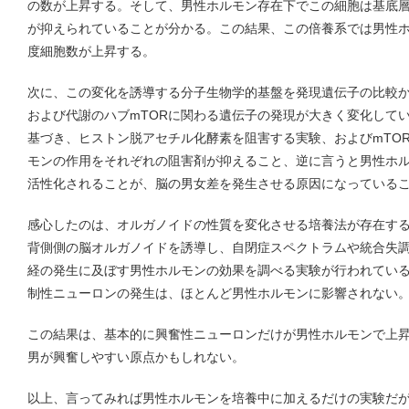
の数が上昇する。そして、男性ホルモン存在下でこの細胞は基底
が抑えられていることが分かる。この結果、この倍養系では男性
度細胞数が上昇する。
次に、この変化を誘導する分子生物学的基盤を発現遺伝子の比較
および代謝のハブmTORに関わる遺伝子の発現が大きく変化して
基づき、ヒストン脱アセチル化酵素を阻害する実験、およびmTO
モンの作用をそれぞれの阻害剤が抑えること、逆に言うと男性ホルモ
活性化されることが、脳の男女差を発生させる原因になっている
感心したのは、オルガノイドの性質を変化させる培養法が存在す
背側側の脳オルガノイドを誘導し、自閉症スペクトラムや統合失
経の発生に及ぼす男性ホルモンの効果を調べる実験が行われてい
制性ニューロンの発生は、ほとんど男性ホルモンに影響されない
この結果は、基本的に興奮性ニューロンだけが男性ホルモンで上
男が興奮しやすい原点かもしれない。
以上、言ってみれば男性ホルモンを培養中に加えるだけの実験だ