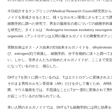
今日紹介するケンブリッジのMedical Research Council研
ノイドを形成させるときに、様々なホルモン環境にさらすことで
細胞学的に調べた研究で、男女の脳発生の差についての細胞学的
な研究だ。タイトルは「Androgens increase excitatory neurogenic po
organoids（アンドロゲンは人間の脳オルガノイドの興奮性ポテ
実験自体はオス・メス由来のES由来オルガノイドを、dihydrotestosteron
び、estrogen(E)で刺激し、細胞学的、分子生物的に淡々と調
い。しかし、笹井さんたちが始めたオルガノイドが、ここまで安
になっているのかと、感心した。
DHTとTを別々に調べているのは、Tはエストロゲンに変換されエ
そのまま男性ホルモン受容体（AR）だけを介して働くため、AR
際、マウス脳発生では、不思議なことにTが一度Eに変換されて男
が起こっているのが知られている。
幸い人間のオルガノイドでは、DHTもTも細胞学的には同じ効果を示し、自