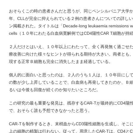
おそらくこの時の患者さんだと思うが、同じペンシルバニア大学から
年、CLLが完全に抑えられている２例の患者さんについての詳しい報
ン掲載された。タイトルは「Decade-long leukaemia remissions with p
cells（１０年にわたる白血病寛解例ではCD4陽性CAR T細胞が
２人だけとはいえ、１０年以上にわたって、全く再発無く過ごせた患
療改善に向けた様々なヒントが得られる期待が大きい。両者とも、
現する正常Ｂ細胞も完全に消失したまま経過している。
個人的に面白いと思ったのは、２人のうち１人は、１０年目にして、
の数が少し上昇していることで、白血病も再発してきたのか、Ｂ
るいは今後も回復が続くのか知りたいところだ。
この研究の最も重要な発見は、残存するCAR-Tが最終的にCD4
で、おそらく誰も予想できなかったと思う。
CAR-Tを制作するとき、末梢血からCD3陽性細胞を生成し、そこ
上の細胞の精製は行わない。従って、用意したCAR-Tは、CD4と