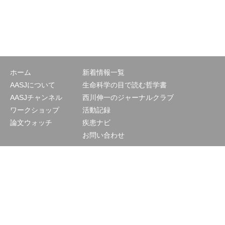
ホーム
新着情報一覧
AASJについて
生命科学の目で読む哲学書
AASJチャンネル
西川伸一のジャーナルクラブ
ワークショップ
活動記録
論文ウォッチ
疾患ナビ
お問い合わせ