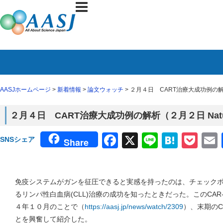
AASJホームページ
>
新着情報
>
論文ウォッチ
> ２月４日 CART治療大成功例の解
２月４日 CART治療大成功例の解析（２月２日 Nat
Facebook
X
Line
Haten
Poc
SNSシェア
Share
免疫システムがガンを征圧できると実感を持ったのは、チェックポイ
るリンパ性白血病(CLL)治療の成功を知ったときだった。このCAR
４年１０月のことで（
https://aasj.jp/news/watch/2309
）、末期のC
とを興奮して紹介した。