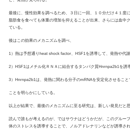
最後に、慢性効果を調べるため、３日に一回、１０分だけ４１度
脂肪食を食べても体重の増加を抑えることが出来、さらには血中
ている。
後はこの効果のメカニズムを調べ、
1）熱は予想通りheat shock factor、HSF1を誘導して、発熱
2）HSF1はメチル化ＲＮＡに結合するタンパク質Hnrnpa2b1を誘
3）Hnrnpa2b1は、発熱に関わる分子のmRNAを安定化させるこ
ことを明らかにしている。
以上が結果で、最後のメカニズムに至る研究は、新しい発見だと
読んで誰もが考えるのが、ではサウナはどうかだが、このグルー
体のストレスを誘導することで、ノルアドレナリンなどが誘導さ