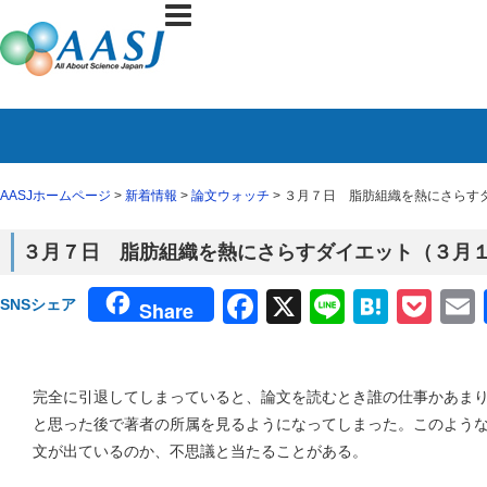
AASJホームページ
>
新着情報
>
論文ウォッチ
> ３月７日 脂肪組織を熱にさらすダ
３月７日 脂肪組織を熱にさらすダイエット（３月１７日
Facebook
X
Line
Haten
Poc
SNSシェア
Share
完全に引退してしまっていると、論文を読むとき誰の仕事かあま
と思った後で著者の所属を見るようになってしまった。このよう
文が出ているのか、不思議と当たることがある。