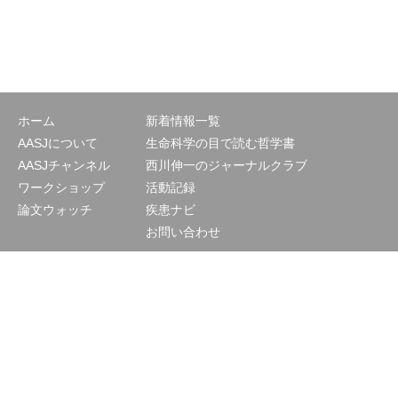
ホーム
新着情報一覧
AASJについて
生命科学の目で読む哲学書
AASJチャンネル
西川伸一のジャーナルクラブ
ワークショップ
活動記録
論文ウォッチ
疾患ナビ
お問い合わせ