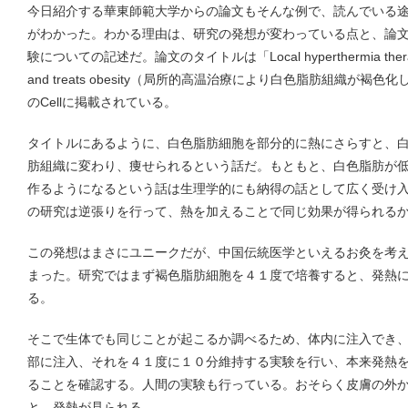
今日紹介する華東師範大学からの論文もそんな例で、読んでいる
がわかった。わかる理由は、研究の発想が変わっている点と、論
験についての記述だ。論文のタイトルは「Local hyperthermia therapy ind
and treats obesity（局所的高温治療により白色脂肪組織が
のCellに掲載されている。
タイトルにあるように、白色脂肪細胞を部分的に熱にさらすと、
肪組織に変わり、痩せられるという話だ。もともと、白色脂肪が
作るようになるという話は生理学的にも納得の話として広く受け
の研究は逆張りを行って、熱を加えることで同じ効果が得られる
この発想はまさにユニークだが、中国伝統医学といえるお灸を考
まった。研究ではまず褐色脂肪細胞を４１度で培養すると、発熱
る。
そこで生体でも同じことが起こるか調べるため、体内に注入でき
部に注入、それを４１度に１０分維持する実験を行い、本来発熱
ることを確認する。人間の実験も行っている。おそらく皮膚の外
と、発熱が見られる。