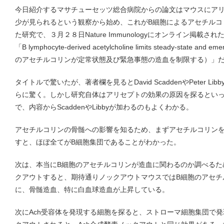
今日紹介するマサチューセッツ総合病院からの論文はマウスにア
少が見られるという観察から始め、これがB細胞によるアセチルコ
た研究で、３月２８日Nature Immunologyにオンライン掲載
「B lymphocyte-derived acetylcholine limits steady-state an
のアセチルコリンが定常状態及び緊急事態の造血を制限する）」
タイトルで驚いたが、著者欄を見るとDavid ScaddenやPeter 
らに驚く。しかし研究自体はアリセプトの効果の原因を探るとい
で、内容からScaddenやLibbyが加わるのもよくわかる。
アセチルコリンの骨髄への影響を知るため、まずアセチルコリン
すと、ほぼ全てがB細胞集団であることがわかった。
次は、本当にB細胞のアセチルコリンが造血に関わるのか調べるた
クアウトすると、期待通りノックアウトマウスではB細胞のアセチ
に、骨髄造血、特に白血球造血が上昇している。
次にAch受容体を発現する細胞を探ると、ストローマ細胞集団で発