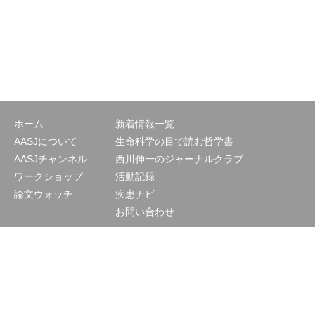
ホーム
新着情報一覧
AASJについて
生命科学の目で読む哲学書
AASJチャンネル
西川伸一のジャーナルクラブ
ワークショップ
活動記録
論文ウォッチ
疾患ナビ
お問い合わせ