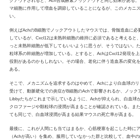
クアウトされると、Ach合成酵素ノックアウトと同じ効果がある。
マ細胞に作用して増血を調節していることになるが、このメカニ
い。
例えばAchのB細胞でノックアウトしたマウスでは、骨髄造血に必要
しているが、Cxcl12は未熟幹細胞の維持に必須であると考えると
っと未熟幹細胞が低下してもいいように思うが、そうではない。
粒球系の幹細胞が増加している。とすると、AchはCxcl12発現
役割があるのかもしれない。その場合、老化に伴う造血系の変化
ある。
そこで、メカニズムを追求するのはやめて、Achにより白血球の
受けて、動脈硬化での炎症がB細胞のAchで影響されるか、ノッ
Libbyたちがこれまで示しているように、Achが抑えられ、白血
クロファージや顆粒球の浸潤が高まることが確認されている。ま
ても同じで、白血球浸潤が高まる結果マウスの死亡率が高まる。
最後に、これが人間にも当てはまるか、心筋梗塞を起こした時に
（Achが高い）を集め、服用していなかった群と比較して、血中