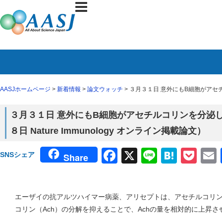
AASJホームページ
>
新着情報
>
論文ウォッチ
> ３月３１日 意外にもB細胞がアセチ
３月３１日 意外にもB細胞がアセチルコリンを分泌
８日 Nature Immunology オンライン掲載論文）
Facebook
X
Line
Haten
Poc
SNSシェア
Share
エーザイの抗アルツハイマー病薬、アリセプトは、アセチルコリ
コリン（Ach）の分解を抑えることで、Achの量を相対的に上昇さ