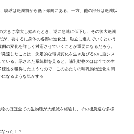
と、嗅球は絶滅前から低下傾向にある。一方、他の部分は絶滅以
leで、身体の大きさ増大し始めたとき、逆に急速に低下し、その後大絶滅
上だが、要するに身体の各部の進化は、独立に進んでいくという
境側の変化を詳しく対応させていくことが重要になるだろう。
が発達したことは、決定的な環境変化を生き延びるのに脳シス
している。示された系統樹を見ると、哺乳動物のほぼ全ての生
多様性を獲得したようなので、このあたりの哺乳動物進化を調
かになるような気がする
動物のほぼ全ての生物種が大絶滅を経験し、その後急速な多様
になった！？