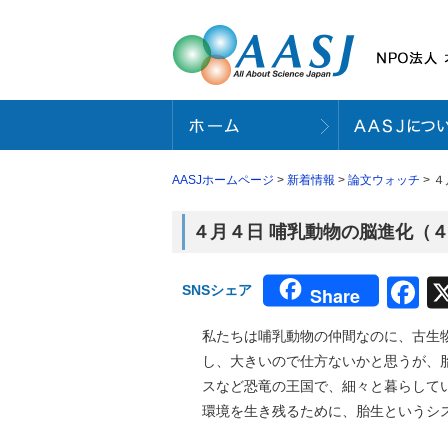
AASJホームページ
>
新着情報
>
論文ウォッチ
> 
４月４日 哺乳動物の脳進化（４月
F
SNSシェア
Share
私たちは哺乳動物の仲間なのに、古生
し、大きいので仕方ないかと思うが、
スなど恐竜の王国で、細々と暮らして
環境を生き残るために、胎生というシ