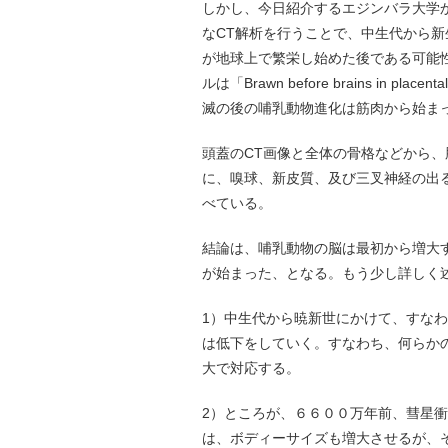
しかし、今日紹介するエジンバラ大学
なCT解析を行うことで、中生代から
が地球上で繁栄し始めた後である可能性
ルは「Brawn before brains in placent
滅の後の哺乳動物進化は筋肉から始ま
頭蓋のCT画像と全体の骨格などから、脳の相対的
に、嗅球、新皮質、及び三叉神経の出
べている。
結論は、哺乳動物の脳は最初から増大
が始まった、となる。もう少し詳しく
1）中生代から暁新世にかけて、すなわ
は低下をしていく。すなわち、何らか
大で対応する。
2）ところが、６６００万年前、彗星
は、ボディーサイズも増大させるが、