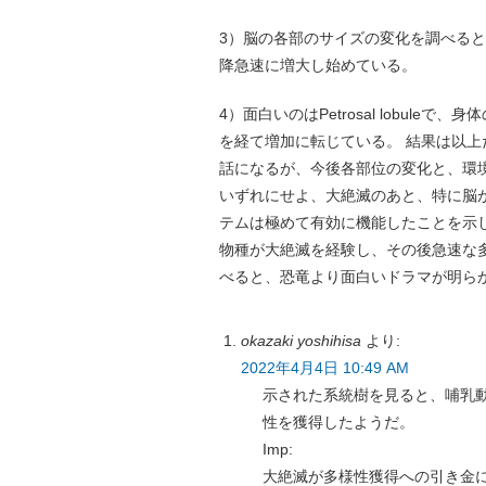
3）脳の各部のサイズの変化を調べる
降急速に増大し始めている。
4）面白いのはPetrosal lobu
を経て増加に転じている。 結果は以
話になるが、今後各部位の変化と、環
いずれにせよ、大絶滅のあと、特に脳
テムは極めて有効に機能したことを示
物種が大絶滅を経験し、その後急速な
べると、恐竜より面白いドラマが明ら
okazaki yoshihisa
より:
2022年4月4日 10:49 AM
示された系統樹を見ると、哺乳
性を獲得したようだ。
Imp:
大絶滅が多様性獲得への引き金