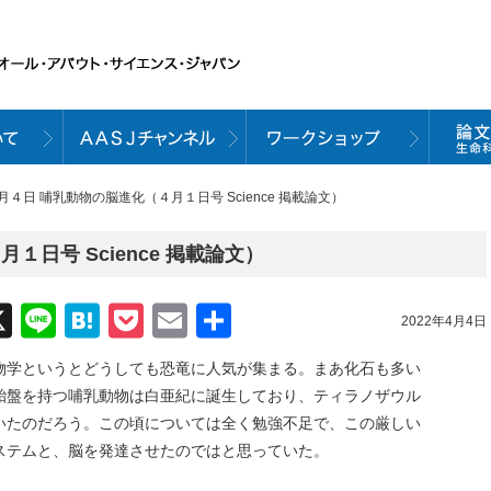
４月４日 哺乳動物の脳進化（４月１日号 Science 掲載論文）
１日号 Science 掲載論文）
acebook
X
Line
Hatena
Pocket
Email
共
2022年4月4日
有
物学というとどうしても恐竜に人気が集まる。まあ化石も多い
胎盤を持つ哺乳動物は白亜紀に誕生しており、ティラノザウル
いたのだろう。この頃については全く勉強不足で、この厳しい
ステムと、脳を発達させたのではと思っていた。