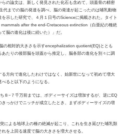
からの論文は、新しく発見された化石も含めて、頭蓋骨の精密
新生代までの脳の発達を調べ、脳の発達が起こったのは哺乳動物
を示した研究で、４月１日号のScienceに掲載された。タイト
al mammals after the end-Cretaceous extinction（白亜紀の種絶
って脳の進化は後に続いた）」だ。
大きさを示すencephalization quotient(EQ)ととも
るあたりの後部脳を頭蓋から推定し、脳各部の進化を別々に調
する方向で進化したわけではなく、始新世になって初めて増大
述べると以下のようになる。
ち８−７千万前までは、ボディーサイズは増加するが、逆にEQ
のきっかけでニッチが成立したとき、まずボディーサイズの増
衝突による地球上の種の絶滅が起こり、これを生き延びた哺乳類
それを上回る速度で脳の大きさを増大させる。