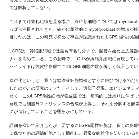
ては解析していない。
これまで線維化組織を見る場合、線維芽細胞については myofibrob
っぱら注目されてきた。確かに相対的に myofibroblast の増
目したのは、この研究で初めて存在が認識された LGR5 陽性の線
LGR5は、幹細胞領域では最も有名な分子で、腸管を始め上皮臓器
ナルを高めている。この意味で、LGR5が線維芽細胞に発現して
ハイライトは強皮症皮膚でこのLGR5細胞の数が著しく低下して
線維化というと、我々は線維芽細胞増殖とすぐに結びつけるのだ
したのがこの研究のミソだ。そして、遺伝子発現、エピジェネテ
せて、このLGR5陽性細胞が強皮症では、形態的には周りに伸ば
発現でも細胞外マトリックスの合成が上昇し、それを分解する酵
グが進行していることを明らかにしている。
詳細を省いて紹介したが、要するにLGR5陽性細胞は、多くの皮
に保つための調節細胞として機能し、異常な線維化を防いでいる