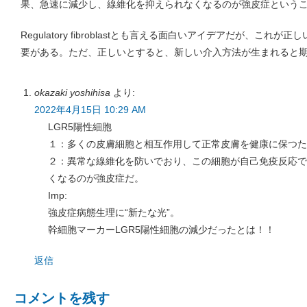
果、急速に減少し、線維化を抑えられなくなるのが強皮症という
Regulatory fibroblastとも言える面白いアイデアだが、こ
要がある。ただ、正しいとすると、新しい介入方法が生まれると
okazaki yoshihisa
より:
2022年4月15日 10:29 AM
LGR5陽性細胞
１：多くの皮膚細胞と相互作用して正常皮膚を健康に保つた
２：異常な線維化を防いでおり、この細胞が自己免疫反応で
くなるのが強皮症だ。
Imp:
強皮症病態生理に“新たな光”。
幹細胞マーカーLGR5陽性細胞の減少だったとは！！
返信
コメントを残す