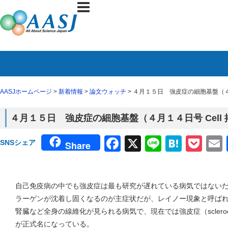
AASJホームページ
>
新着情報
>
論文ウォッチ
> ４月１５日 強皮症の細胞基盤（４月
４月１５日 強皮症の細胞基盤（４月１４日号 Cell
Facebook
X
Line
Haten
Poc
SNSシェア
Share
自己免疫病の中でも強皮症は最も研究が遅れている病気ではない
ラーゲンが沈着し固くなるのが主症状だが、レイノー現象と呼ば
腎臓など全身の線維化が見られる病気で、現在では強皮症（sclero
が正式名になっている。