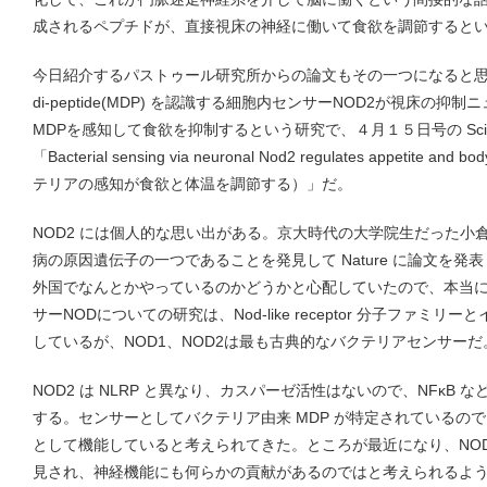
成されるペプチドが、直接視床の神経に働いて食欲を調節すると
今日紹介するパストゥール研究所からの論文もその一つになると思うが
di-peptide(MDP) を認識する細胞内センサーNOD2が視床の
MDPを感知して食欲を抑制するという研究で、４月１５日号の Sci
「Bacterial sensing via neuronal Nod2 regulates appetite a
テリアの感知が食欲と体温を調節する）」だ。
NOD2 には個人的な思い出がある。京大時代の大学院生だった小倉
病の原因遺伝子の一つであることを発見して Nature に論文を
外国でなんとかやっているのかどうかと心配していたので、本当
サーNODについての研究は、Nod-like receptor 分子ファ
しているが、NOD1、NOD2は最も古典的なバクテリアセンサーだ
NOD2 は NLRP と異なり、カスパーゼ活性はないので、NFκB
する。センサーとしてバクテリア由来 MDP が特定されているの
として機能していると考えられてきた。ところが最近になり、NOD
見され、神経機能にも何らかの貢献があるのではと考えられるよ