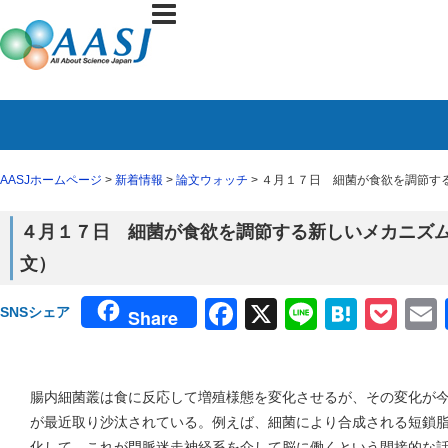
AASJホームページ
>
新着情報
>
論文ウォッチ
> ４月１７日 細菌が食欲を調節する新
４月１７日 細菌が食欲を調節する新しいメカニズム（４
文）
Facebook
X
Line
Haten
Poc
SNSシェア
Share
腸内細菌叢は食に反応して増殖様態を変化させるが、その変化が
が最近取り沙汰されている。例えば、細菌により合成される短鎖
化して、これが門脈迷走神経系を介して脳に働くという間接的な