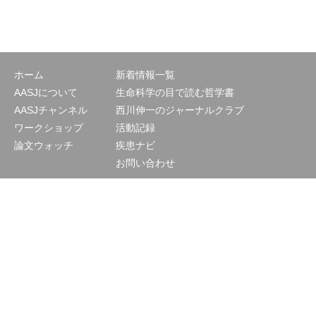
ホーム
新着情報一覧
AASJについて
生命科学の目で読む哲学書
AASJチャンネル
西川伸一のジャーナルクラブ
ワークショップ
活動記録
論文ウォッチ
疾患ナビ
お問い合わせ