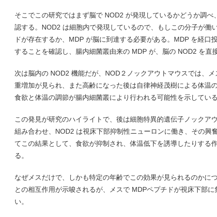
そこでこの研究ではまず脳で NOD2 が発現しているかどうか調
認する。NOD2 は細胞内で発現しているので、もしこの分子が働
ドが存在するか、MDP が脳に到達する必要がある。MDP を経口
することを確認し、腸内細菌叢由来の MDP が、脳の NOD2 を
次は脳内の NOD2 機能だが、NOD２ノックアウトマウスでは、
重増加が見られ、また高齢になった後は自律神経茂樹による体温
食欲と体温の調節が腸内細菌叢により行われる可能性を示してい
この発見が研究のハイライトで、後は細胞特異的遺伝子ノックア
組み合わせ、NOD2 は視床下部抑制性ニューロンに働き、その興
てこの結果として、食欲が抑制され、体温低下を誘導したりする
る。
なぜメスだけで、しかも特定の年齢でこの効果が見られるのかに
との相互作用が示唆されるが、メスで MDPペプチドが視床下部
い。