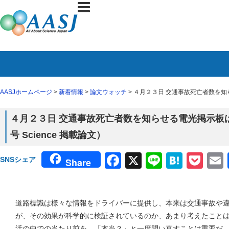
AASJホームページ
>
新着情報
>
論文ウォッチ
> ４月２３日 交通事故死亡者数を知
４月２３日 交通事故死亡者数を知らせる電光掲示板
号 Science 掲載論文）
Facebook
X
Line
Haten
Poc
SNSシェア
Share
道路標識は様々な情報をドライバーに提供し、本来は交通事故や
が、その効果が科学的に検証されているのか、あまり考えたこと
活の中での当たり前を、「本当？」と一度問い直すことは重要だ