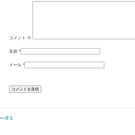
コメント
※
名前
*
メール
*
<<戻る