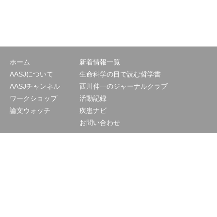
ホーム
新着情報一覧
AASJについて
生命科学の目で読む哲学書
AASJチャンネル
西川伸一のジャーナルクラブ
ワークショップ
活動記録
論文ウォッチ
疾患ナビ
お問い合わせ