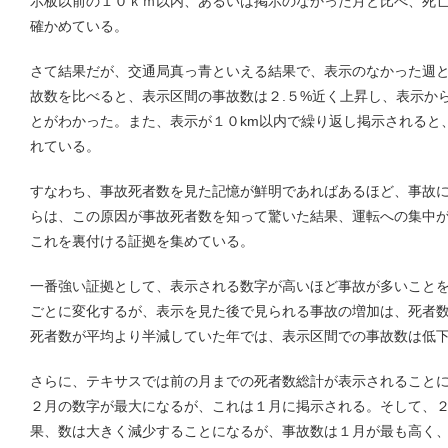
示板以前の１０ｋｍ以内、あるいは掲示のなかった月と比べ、死
確かめている。
さて結果だが、交通局真っ青といえる結果で、表示のなかった週
故数を比べると、表示区間の事故数は２.５%近く上昇し、表示か
とがわかった。また、表示が１０km以内で繰り返し掲示されると
れている。
すなわち、事故死者数を見た記憶が鮮明であればあるほど、事故
らは、この原因が事故死者数を知って驚いた結果、運転への集中
これを裏付ける証拠を集めている。
一番強い証拠として、表示される数字が高いほど事故が多いこと
ごとに変化するが、表示を見た後で見られる事故の増加は、死者
死者数が平均より半減していた年では、表示区間での事故数は低
さらに、テキサスでは前の月までの死者数総計が表示されること
２月の数字が最大になるが、これは１月に掲示される。そして、
果、数は大きく減少することになるが、事故数は１月が最も高く