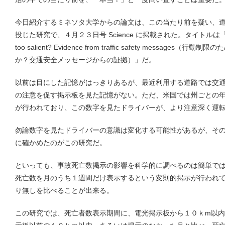
今日紹介するミネソタ大学からの論文は、この当たり前を疑い、
投じた研究で、４月２３日号 Science に掲載された。タイトルは「Can behav
too salient? Evidence from traffic safety messa
か？交通安全メッセージからの証拠）」だ。
以前は目にした記憶がはっきりあるが、最近利用する道路では交
の注意を促す掲示板を見た記憶がない。ただ、米国では州ごとの
が行われており、この数字を見たドライバーが、より注意深く運
勿論数字を見たドライバーの意識は変化する可能性があるが、そ
に確かめたのがこの研究だ。
といっても、事故死亡数掲示の影響を科学的に調べるのは簡単で
死亡数を月のうち１週間だけ表示するという変則的掲示が行われ
り無しを比べることが出来る。
この研究では、死亡者数表示期間に、電光掲示板から１０ｋm以