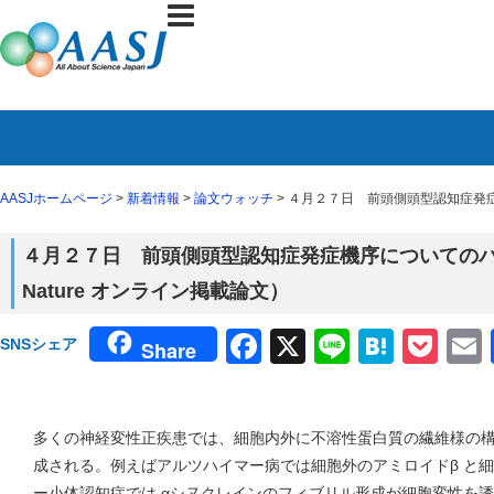
AASJホームページ
>
新着情報
>
論文ウォッチ
> ４月２７日 前頭側頭型認知症発症
４月２７日 前頭側頭型認知症発症機序についての
Nature オンライン掲載論文）
Facebook
X
Line
Haten
Poc
SNSシェア
Share
多くの神経変性正疾患では、細胞内外に不溶性蛋白質の繊維様の
成される。例えばアルツハイマー病では細胞外のアミロイドβ と細
ー小体認知症では αシヌクレインのフィブリル形成が細胞変性を