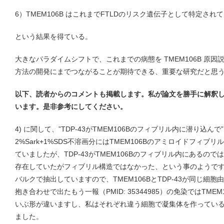
6）TMEM106B はこれまでFTLDのリスク遺伝子として特定され
という結果を得ている。
大きなパラダイムシフトで、これまでの病態を TMEM106B 原
方法の開発にまでつながることが期待できる、重要な研究だと思
以下、読者からのコメントも掲載します。私が論文を勝手に解釈
います。是非参考にしてください。
4) に関して、”TDP-43がTMEM106Bのフィブリル内に潜り込
2%Sark+1%SDS不溶画分にはTMEM106Bのアミロイドフィブリ
ていましたが、TDP-43がTMEM106Bのフィブリル内にあるので
存在していたがフィブリル構造ではなかった、という事のようで
バルクで抽出していますので、TMEM106BとTDP-43が同じ細
抱き合わせで出たもう一報（PMID: 35344985）の免染ではTMEM
いぶ形が違いますし、私はそれぞれ違う細胞で凝集体を作ってい
ました。