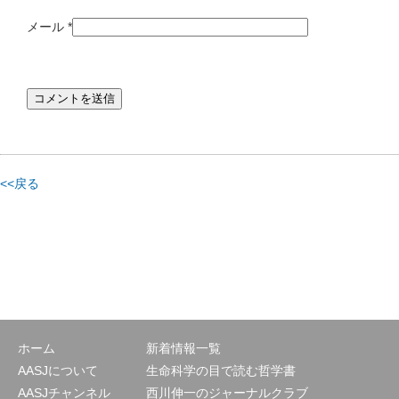
メール
*
<<戻る
ホーム
新着情報一覧
AASJについて
生命科学の目で読む哲学書
AASJチャンネル
西川伸一のジャーナルクラブ