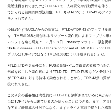
最近注目されてきたのが TDP-43 で、人格変化や行動異常を伴
て知られる前頭側頭型認知症（FTLD) やALSでは TDP-43 の
考えられてきた。
今日紹介するUCLAからの論文は、FTLDがTDP-43 のフィブ
を、TMEM106Bと呼ばれるリソゾーム蛋白質によるフィブリル
ムシフトを迫る研究で、３月２８日、Natureオンラインに緊急掲載さ
fibrils in disease FTLD-TDP are composed of TMEM106B
ブリルはTDP-43ではなくTMEM106Bにより形成される）」だ。
FTLDはTDP43 意外にも、FUS蛋白質やTau蛋白質の蓄積でも
形成を起こした蛋白質によりFTLD-TD、FTLD-FUS などと分類さ
が TDP-43 に対する抗体で染色されることから、TDP-43蛋白
扱われてきた。
この研究の重要性は病理的にFTLD-TDと診断されているにもか
当にTDP-43から出来ているのか疑ったことにつきる。まず、ア
なアミノ酸組成の検討ではなく、まずクライオ電顕で得られた構造か