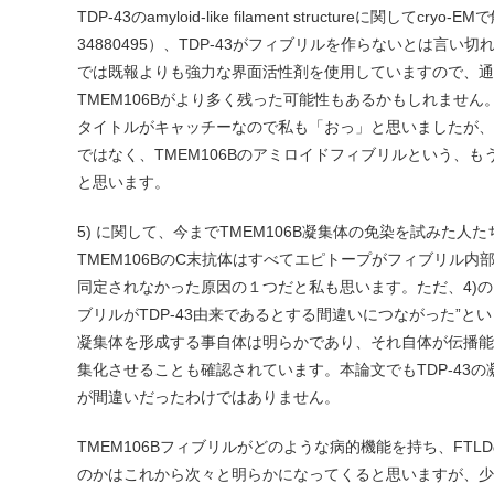
TDP-43のamyloid-like filament structureに関してcr
34880495）、TDP-43がフィブリルを作らないとは言
では既報よりも強力な界面活性剤を使用していますので、通
TMEM106Bがより多く残った可能性もあるかもしれません
タイトルがキャッチーなので私も「おっ」と思いましたが、
ではなく、TMEM106Bのアミロイドフィブリルという、
と思います。
5) に関して、今までTMEM106B凝集体の免染を試みた人
TMEM106BのC末抗体はすべてエピトープがフィブリル
同定されなかった原因の１つだと私も思います。ただ、4)の
ブリルがTDP-43由来であるとする間違いにつながった”とい
凝集体を形成する事自体は明らかであり、それ自体が伝播能を
集化させることも確認されています。本論文でもTDP-43
が間違いだったわけではありません。
TMEM106Bフィブリルがどのような病的機能を持ち、FT
のかはこれから次々と明らかになってくると思いますが、少し