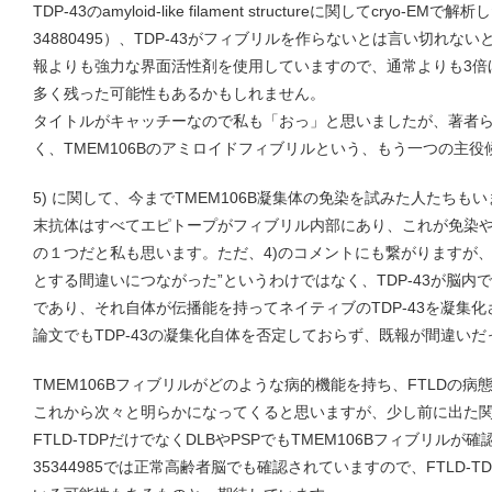
TDP-43のamyloid-like filament structureに関してcryo-EM
34880495）、TDP-43がフィブリルを作らないとは言い切れ
報よりも強力な界面活性剤を使用していますので、通常よりも3倍ほ
多く残った可能性もあるかもしれません。
タイトルがキャッチーなので私も「おっ」と思いましたが、著者
く、TMEM106Bのアミロイドフィブリルという、もう一つの主
5) に関して、今までTMEM106B凝集体の免染を試みた人たちもい
末抗体はすべてエピトープがフィブリル内部にあり、これが免染
の１つだと私も思います。ただ、4)のコメントにも繋がりますが、”
とする間違いにつながった”というわけではなく、TDP-43が脳
であり、それ自体が伝播能を持ってネイティブのTDP-43を凝集
論文でもTDP-43の凝集化自体を否定しておらず、既報が間違い
TMEM106Bフィブリルがどのような病的機能を持ち、FTLDの
これから次々と明らかになってくると思いますが、少し前に出た関連論文（
FTLD-TDPだけでなくDLBやPSPでもTMEM106Bフィブリルが確
35344985では正常高齢者脳でも確認されていますので、FTLD-