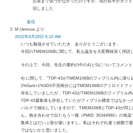
お昼まで気づかなかったのですが、現行前半がカット
旧しました
返信
M Uemrua
より:
2022年4月28日 6:10 AM
いつも勉強させていただき、ありがとうございます。
今回のTMEM106Bに関して、私も論文を大変興味深く拝読
その上で、今回、先生の要約の中の4)と5)についてコメン
4) に関して、”TDP-43がTMEM106Bのフィブリル内に
2%Sark+1%SDS不溶画分にはTMEM106Bのアミロイドフ
存在していましたが、TDP-43がTMEM106Bのフィブリ
TDP-43凝集体も存在していたがフィブリル構造ではなか
バルクで抽出していますので、TMEM106BとTDP-43が
ん。抱き合わせで出たもう一報（PMID: 35344985）の免染で
集体とはだいぶ形が違いますし、私はそれぞれ違う細胞で凝
ではないかと思いました。