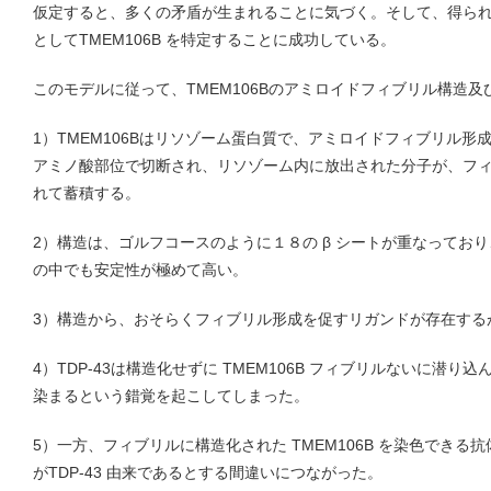
仮定すると、多くの矛盾が生まれることに気づく。そして、得ら
としてTMEM106B を特定することに成功している。
このモデルに従って、TMEM106Bのアミロイドフィブリル構造
1）TMEM106Bはリソゾーム蛋白質で、アミロイドフィブリル形成が
アミノ酸部位で切断され、リソゾーム内に放出された分子が、フ
れて蓄積する。
2）構造は、ゴルフコースのように１８の β シートが重なってお
の中でも安定性が極めて高い。
3）構造から、おそらくフィブリル形成を促すリガンドが存在する
4）TDP-43は構造化せずに TMEM106B フィブリルないに潜
染まるという錯覚を起こしてしまった。
5）一方、フィブリルに構造化された TMEM106B を染色でき
がTDP-43 由来であるとする間違いにつながった。