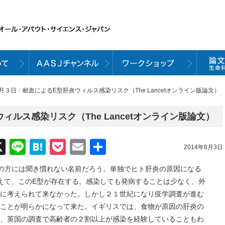
８月３日：献血によるE型肝炎ウィルス感染リスク（The Lancetオンライン版論文）
ルス感染リスク（The Lancetオンライン版論文）
acebook
X
Line
Hatena
Pocket
Email
共
2014年8月3日
有
の方には聞き慣れない名前だろう。単独でヒト肝炎の原因になる
加えて、このE型が存在する。感染しても発病することは少なく、外
に考えられて来なかった。しかし２１世紀になり疫学調査が進む
ことが明らかになって来た。イギリスでは、食物が原因の肝炎の
、英国の調査で高齢者の２割以上が感染を経験していることもわ