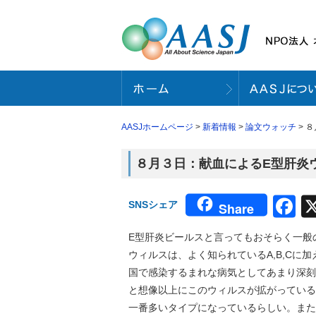
AASJホームページ
>
新着情報
>
論文ウォッチ
> 
８月３日：献血によるE型肝炎ウィ
F
SNSシェア
Share
E型肝炎ビールスと言ってもおそらく一般
ウィルスは、よく知られているA,B,Cに
国で感染するまれな病気としてあまり深刻
と想像以上にこのウィルスが拡がっている
一番多いタイプになっているらしい。また