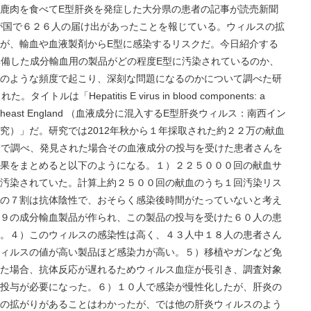
鹿肉を食べてE型肝炎を発症した大分県の患者の記事が読売新聞
我が国で６２６人の届け出があったことを報じている。ウィルスの拡
が、輸血や血液製剤からE型に感染するリスクだ。今日紹介する
準備した成分輸血用の製品がどの程度E型に汚染されているのか、
のような頻度で起こり、深刻な問題になるのかについて調べた研
トルは「Hepatitis E virus in blood components: a
udy in southeast England （血液成分に混入するE型肝炎ウィルス：南西イン
究）」だ。研究では2012年秋から１年採取された約２２万の献血
査で調べ、発見された場合その血液成分の投与を受けた患者さんを
果をまとめると以下のようになる。１）２２５０００回の献血サ
汚染されていた。計算上約２５００回の献血のうち１回汚染リス
の７割は抗体陰性で、おそらく感染後時間がたっていないと考え
９の成分輸血製品が作られ、この製品の投与を受けた６０人の患
。４）このウィルスの感染性は高く、４３人中１８人の患者さん
ィルスの値が高い製品ほど感染力が高い。５）移植やガンなど免
た場合、抗体反応が遅れるためウィルス血症が長引き、調査対象
投与が必要になった。６）１０人で感染が慢性化したが、肝炎の
の拡がりがあることはわかったが、では他の肝炎ウィルスのよう