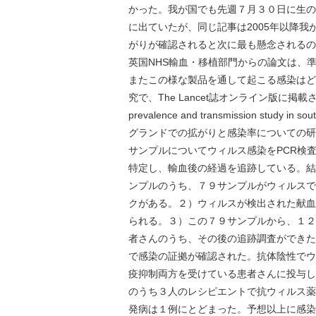
かった。我が国でも先週７月３０日に生の
に出ていたが、同じ記事は2005年以降
がりが確認されると次に最も懸念されるの
英国NHS輸血・移植部門からの論文は、
またこの様な製品を通して起こる感染はど
究で、The Lancet誌オンライン版に掲載された。タイ
prevalence and transmission st
グランドでの拡がりと感染率についての研
サンプルについてウィルス感染をPCR検
特定し、輸血後の経過を追跡している。結
ンプルのうち、７９サンプルがウィルスで
クがある。２）ウィルスが検出された献血
られる。３）この７９サンプルから、１２
者さんのうち、その後の追跡調査ができた
で感染の証拠が確認された。抗体陰性でウ
疫抑制両方を受けている患者さんに投与し
のうち３人のレシピエントで抗ウィルス薬
発病は１例にとどまった。予想以上に感染