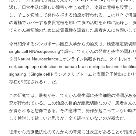
返し、日常生活に著しい障害が生じる場合、皮質に電極を設置し
し、そこを切除して発作を抑える治療が行われる。このＨＰで何
の電極でカバーする皮質電極を用いて脳の活動を正確に記録し、
てんかん巣切除のために皮質電極を設置した患者さんにお願いし
今日紹介するシンガポール国立大学からの論文は、検査確定後切
single cell RNAsequencingで調べ、てんかんの発症と炎
２日Nature Neuroscienceにオンライン掲載された。タイトルは「Single-ce
surface epitope detection in human brain epileptic lesions identifi
signaling（Single cellトランスクリプトームと表面分子検
存在が特定される）」だ。
この研究では、最初から、てんかん発生源に炎症細胞の浸潤があ
究が行われている。この治療の目的が組織切除なので、患者さん
が得られると想像できる。その意味で、発作が起こっていない時
しく検討して欲しいと思うが、全く調べていないのが残念だ。
従来から治療抵抗性のてんかんの背景には炎症があることが指摘