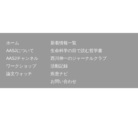
ホーム
新着情報一覧
AASJについて
生命科学の目で読む哲学書
AASJチャンネル
西川伸一のジャーナルクラブ
ワークショップ
活動記録
論文ウォッチ
疾患ナビ
お問い合わせ