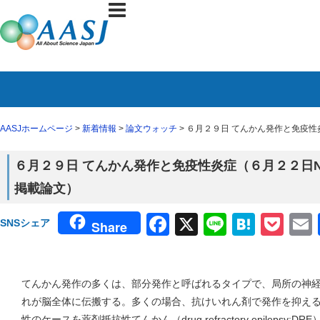
AASJホームページ
>
新着情報
>
論文ウォッチ
> ６月２９日 てんかん発作と免疫性炎症（
６月２９日 てんかん発作と免疫性炎症（６月２２日Nature
掲載論文）
Facebook
X
Line
Haten
Poc
SNSシェア
Share
てんかん発作の多くは、部分発作と呼ばれるタイプで、局所の神
れが脳全体に伝搬する。多くの場合、抗けいれん剤で発作を抑え
性のケースを薬剤抵抗性てんかん（drug refractory epileps