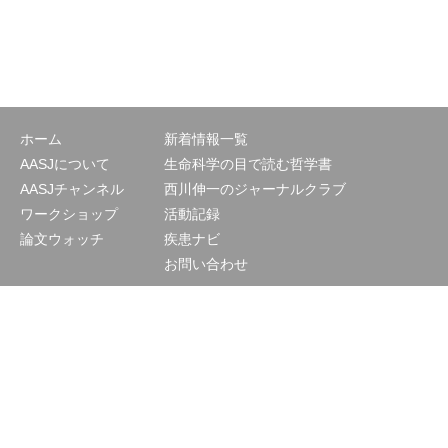
ホーム
新着情報一覧
AASJについて
生命科学の目で読む哲学書
AASJチャンネル
西川伸一のジャーナルクラブ
ワークショップ
活動記録
論文ウォッチ
疾患ナビ
お問い合わせ