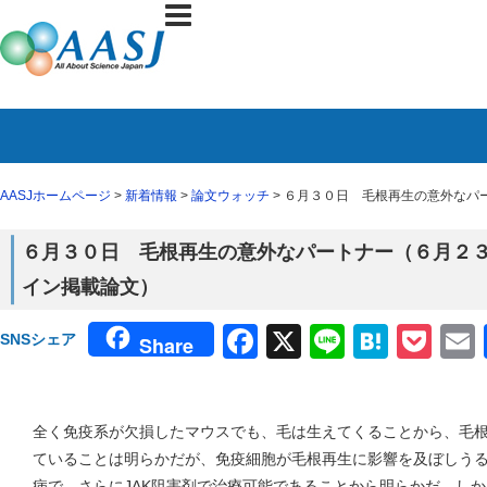
AASJホームページ
>
新着情報
>
論文ウォッチ
> ６月３０日 毛根再生の意外なパートナ
６月３０日 毛根再生の意外なパートナー（６月２３日 Nat
イン掲載論文）
Facebook
X
Line
Haten
Poc
SNSシェア
Share
全く免疫系が欠損したマウスでも、毛は生えてくることから、毛
ていることは明らかだが、免疫細胞が毛根再生に影響を及ぼしう
病で、さらにJAK阻害剤で治療可能であることから明らかだ。し