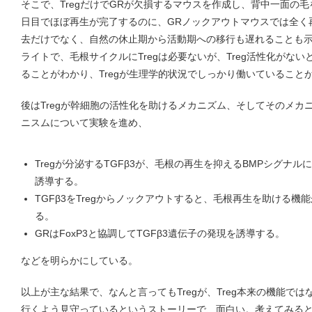
そこで、TregだけでGRが欠損するマウスを作成し、背中一面の
日目でほぼ再生が完了するのに、GRノックアウトマウスでは全く
去だけでなく、自然の休止期から活動期への移行も遅れることも
ライトで、毛根サイクルにTregは必要ないが、Treg活性化がな
ることがわかり、Tregが生理学的状況でしっかり働いていること
後はTregが幹細胞の活性化を助けるメカニズム、そしてそのメカ
ニスムについて実験を進め、
Tregが分泌するTGFβ3が、毛根の再生を抑えるBMPシグナ
誘導する。
TGFβ3をTregからノックアウトすると、毛根再生を助ける
る。
GRはFoxP3と協調してTGFβ3遺伝子の発現を誘導する。
などを明らかにしている。
以上が主な結果で、なんと言ってもTregが、Treg本来の機能で
行くよう見守っているというストーリーで、面白い。考えてみる