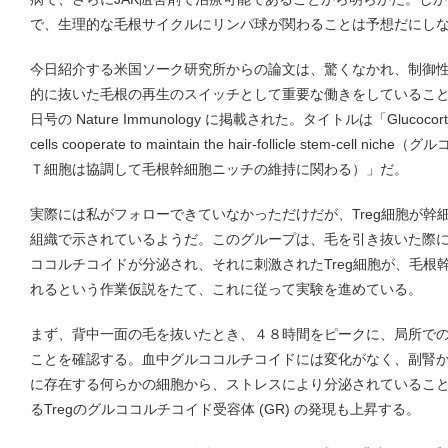
で、生理的な毛根サイクルにリンパ球が関わることは予想だにし
今日紹介する米国ソーク研究所からの論文は、驚くなかれ、制御性T
的に抜いた毛根の再生のスイッチとして重要な働きをしているこ
日号の Nature Immunology に掲載された。タイトルは「Glucocorticoid s
cells cooperate to maintain the hair-follicle stem-c
Ｔ細胞は協調して毛根幹細胞ニッチの維持に関わる）」だ。
実際には私がフォローできていなかっただけだが、Treg細胞が幹
組織で示されているようだ。このグループは、毛を引き抜いた際
ココルチコイドが分泌され、それに刺激されたTreg細胞が、毛根
れるという作業仮説をたて、これに従って実験を進めている。
まず、背中一面の毛を抜いたとき、４８時間をピークに、局所で
ことを確認する。血中グルココルチコイドには変化がなく、副腎
に存在する何らかの細胞から、ストレスにより分泌されているこ
るTregのグルココルチコイド受容体 (GR) の発現も上昇する。