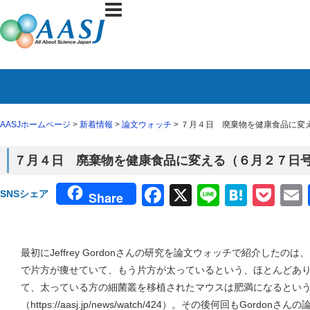
AASJホームページ
>
新着情報
>
論文ウォッチ
> ７月４日 廃棄物を健康食品に変え
７月４日 廃棄物を健康食品に変える（６月２７日号 C
Facebook
X
Line
Haten
Poc
SNSシェア
Share
最初にJeffrey Gordonさんの研究を論文ウォッチで紹介した
で片方が痩せていて、もう片方が太っているという、ほとんどあ
て、太っている方の細菌叢を移植されたマウスは肥満になるとい
（https://aasj.jp/news/watch/424）。その後何回もGor