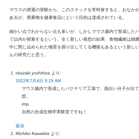
マウスの便通の実験から、このスナックを常時食すると、おなか
あるが、廃棄物を健康食品にという目的は達成されている。
細かい点でわからない点も多いが、しかしマウス腸内で形成した
て以内か探索するという、全く新しい発想の結果、食物繊維は細
中に閉じ込められた物質を掘り出してくる機能もあるという新しい概
んの研究だと思う。
okazaki yoshihisa
より:
2022年7月4日 9:19 AM
マウス腸内で形成したバクテリア工場で、面白い分子が出て
想。
imp.
自然の合成生物学実験室ですね！
返信
Michiko Kawakita
より: