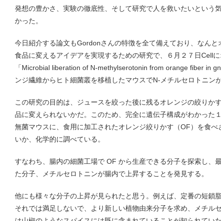
発想の豊かさ、実験の徹底性、そして研究で人を救いたいという
かった。
今日紹介する論文もGordonさんの特徴を全て備えており、なん
食品に変えるアイデアを実現するための研究で、６月２７日Cell
「Microbial liberation of N-methylserotonin from orange ﬁber i
ンジ繊維からヒト細菌叢を移植したマウスでN-メチルセロトニン
この研究の目的は、ジュースを絞った後に残るオレンジの絞りか
品に変えられないかだ。このため、完全に遺伝子構成がわかった
無菌マウスに、食用に加工されたオレンジ絞りかす（OF）を食べ
いか、化学的に調べている。
すなわち、腸内の細菌工場で OF から生産できる分子を探索し、
た分子、メチルセロトニンが腸内で上昇することを発見する。
他にも様々な分子の上昇が見られたと思う。例えば、定番の短鎖脂肪
それでは満足しないで、より新しい植物由来分子を求め、メチル
は山椒のようなスパイスには既に含まれていることが知られてい