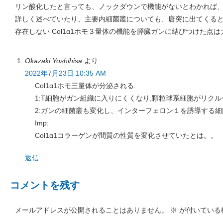
リン酸化したと言っても、ノックダウンで機能がないとわかれば
詳しく述べていたり、主要内細菌叢についても、唐突に出てくる
存在しない Col1α1ホモ３量体の機能を膵臓ガンに結びつけた点
Okazaki Yoshihisa
より:
2022年7月23日 10:35 AM
Col1α1ホモ三量体が分泌される.
1:T細胞がガン組織に入りにくくなり,顆粒球系細胞がリク
2:ガンの細菌叢も変化し、インターフェロン１を誘導する細
Imp:
Col1α1コラーゲンが間質の性質を変化させていたとは。。
返信
コメントを残す
メールアドレスが公開されることはありません。
※
が付いている