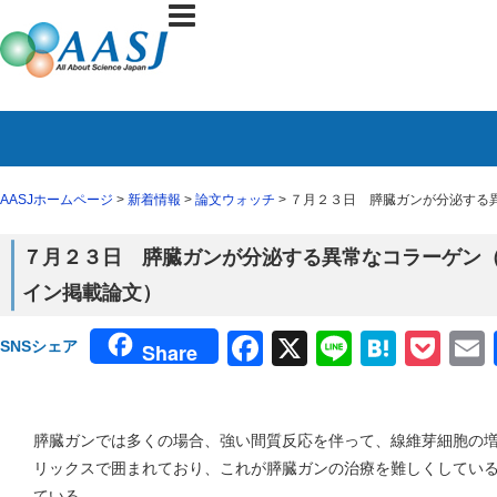
AASJホームページ
>
新着情報
>
論文ウォッチ
> ７月２３日 膵臓ガンが分泌する異常
７月２３日 膵臓ガンが分泌する異常なコラーゲン（７月２１
イン掲載論文）
Facebook
X
Line
Haten
Poc
SNSシェア
Share
膵臓ガンでは多くの場合、強い間質反応を伴って、線維芽細胞の
リックスで囲まれており、これが膵臓ガンの治療を難しくしてい
ている。