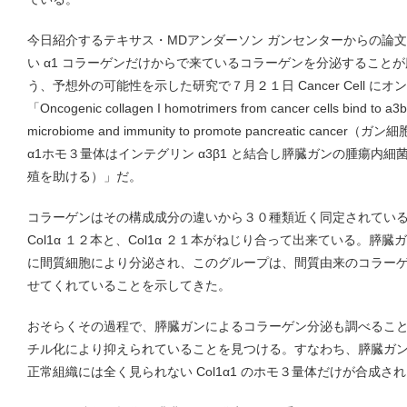
今日紹介するテキサス・MDアンダーソン ガンセンターからの論
い α1 コラーゲンだけからで来ているコラーゲンを分泌すること
う、予想外の可能性を示した研究で７月２１日 Cancer Cell 
「Oncogenic collagen I homotrimers from cancer cells bind to a3b
microbiome and immunity to promote pancreatic c
α1ホモ３量体はインテグリン α3β1 と結合し膵臓ガンの腫瘍内
殖を助ける）」だ。
コラーゲンはその構成成分の違いから３０種類近く同定されている
Col1α １２本と、Col1α ２１本がねじり合って出来ている。
に間質細胞により分泌され、このグループは、間質由来のコラー
せてくれていることを示してきた。
おそらくその過程で、膵臓ガンによるコラーゲン分泌も調べることにな
チル化により抑えられていることを見つける。すなわち、膵臓ガ
正常組織には全く見られない Col1α1 のホモ３量体だけが合成さ