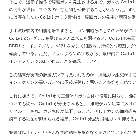
そこで、遺伝子操作で膵臓ガンを発生させる系で、ガンの Col1α
の発生が遅れ、マウスの生存期間も延長することがわかった。す
には存在しない Col1α1 ホモ３量体は、膵臓ガンの発生と増殖
まず試験管内で細胞を培養すると、ガン細胞そのものの増殖が Col
Col1α1 のシグナルを受けるメカニズムを調べると、Col1α1ホ
DDR1と、インテグリン α3β1 を介して細胞内に持続的な増殖
確認している。ただ、ノックダウンの実験から、最終的に Col1α
インテグリン α3β1 で有ることを確認している。
この結果が実際の膵臓ガンでも見られるのか、膵臓ガン組織が手に
インテグリンの高いガンでは予後が著しく悪いことを突き止めて
これに加えて、Col1α1ホモ三量体がガン自体の増殖に限らず、
ついても調べ、Col1α1 が分泌されると、T細胞がガン組織に入
リクルートされ、ガン免疫が低下すること、そしてガンの細菌叢
誘導する細菌が抑えられる結果、Col1α1 分泌が膵臓ガンを抑え
結果は以上だが、いろんな実験結果を脈絡なく示されている点で少し