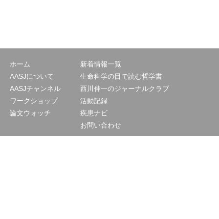
ホーム
新着情報一覧
AASJについて
生命科学の目で読む哲学書
AASJチャンネル
西川伸一のジャーナルクラブ
ワークショップ
活動記録
論文ウォッチ
疾患ナビ
お問い合わせ