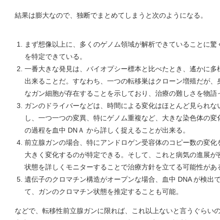
結果は膨大なので、独断でまとめてしまうと次のようになる。
まず想像以上に、多くのゲノム領域が解析できていることに驚く
を特定できている。
一番大きな発見は、バイオプシー標本と比べたとき、遙かに多様
出来ることだ。すなわち、一つの転移巣はクローン増殖だが、
なガン細胞が存在することを示しており、治療の難しさを物語
ガンのドライバーなどは、時間による変化はほとんど見られな
し、一つ一つの変異、特にゲノム重複など、大きな染色体の変
の過程を血中 DNＡ から詳しく捉えることが出来る。
前立腺ガンの場合、特にアンドロゲン受容体のコピー数の変化
大きく変化するのが特定できる。そして、これと病気の進展が
状態を詳しくモニターすることで治療方針を立てる可能性があ
遺伝子のクロマチン構造がオープンな場合、血中 DNA が検
て、ガンのクロマチン状態を推定することも可能。
などで、転移性前立腺ガンに限れば、これ以上ないと言うぐらいのデ