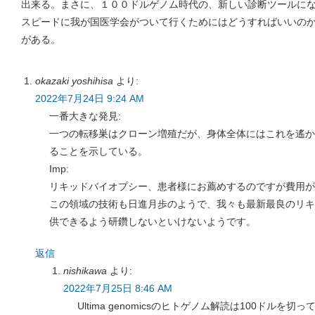
出来る。まさに、１００ドルゲノム時代の、新しい診断ツールに
スピードに我が国医学会がついて行くためにはどうすればいいの
がある。
okazaki yoshihisa
より:
2022年7月24日 9:24 AM
一番大きな発見:
一つの転移巣はクローン増殖だが、身体全体にはこれを遙か
ることを示している。
Imp:
リキッドバイオプシー、患者様にお薦めするのですが費用が
この領域の技術も日進月歩のようで、我々も最新最良のリキ
供できるよう研鑽しないといけないようです。
返信
nishikawa
より:
2022年7月25日 8:46 AM
Ultima genomicsのヒトゲノム解読は100ドル