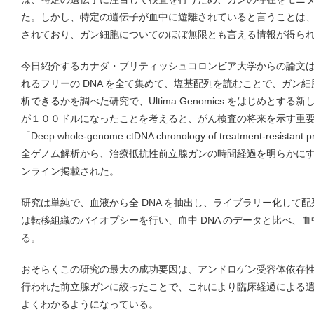
た。しかし、特定の遺伝子が血中に遊離されていると言うことは
されており、ガン細胞についてのほぼ無限とも言える情報が得ら
今日紹介するカナダ・ブリティッシュコロンビア大学からの論文
れるフリーの DNA を全て集めて、塩基配列を読むことで、ガン
析できるかを調べた研究で、Ultima Genomics をはじめとす
が１００ドルになったことを考えると、がん検査の将来を示す重
「Deep whole-genome ctDNA chronology of treatment-resista
全ゲノム解析から、治療抵抗性前立腺ガンの時間経過を明らかにする）
ンライン掲載された。
研究は単純で、血液から全 DNA を抽出し、ライブラリー化して
は転移組織のバイオプシーを行い、血中 DNA のデータと比べ、血中
る。
おそらくこの研究の最大の成功要因は、アンドロゲン受容体依存
行われた前立腺ガンに絞ったことで、これにより臨床経過による
よくわかるようになっている。