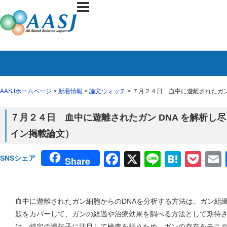
AASJホームページ
>
新着情報
>
論文ウォッチ
> ７月２４日 血中に遊離されたガン 
７月２４日 血中に遊離されたガン DNA を解析し尽く
イン掲載論文）
Facebook
X
Line
Haten
Poc
SNSシェア
Share
血中に遊離されたガン細胞からのDNAを分析する方法は、ガン組
題をカバーして、ガンの経過や治療効果を調べる方法として期待
は、特定の遺伝子に注目して検査を行うため、ガンの存在をモニ