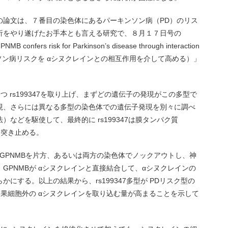
の論文は、７番目の染色体にあるパーキンソン病（PD）のリス
析をやり遂げたお手本とも言える研究で、８月１７日号の
rs risk for Parkinson’s disease through interaction
Bはパーキンソン病リスクを αシヌクレインとの相互作用を介して高める）」
つ rs199347を取り上げ、まずどの遺伝子の発現がこの多型で
現、さらには異なる多型の染色体での遺伝子発現を別々に調べ
などを駆使して、最終的に rs199347は膜タンパク質
を突き止める。
、GPNMBを片方、あるいは両方の染色体でノックアウトし、神
GPNMBが αシヌクレインと直接結合して、αシヌクレインの
にする。以上の結果から、rs199347多型が PDリスク型の
結果細胞外の αシヌクレインを取り込む量が高まることを示して