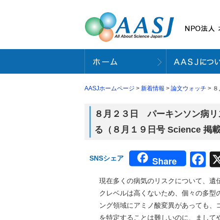
AASJホームページ
>
新着情報
>
論文ウォッチ
> 
８月２３日 パーキンソン病リ
る（８月１９日号 Science 掲
F
SNSシェア
Share
現在多くの病気のリスクについて、遺
クレベルは高くないため、個々の多型
ング領域にアミノ酸変異があっても、
を特定することは難しいのに、まして