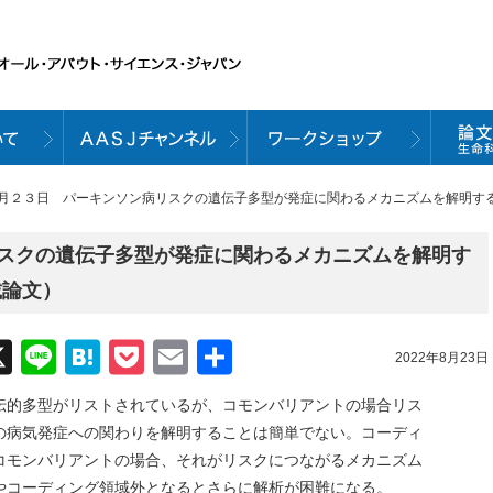
８月２３日 パーキンソン病リスクの遺伝子多型が発症に関わるメカニズムを解明する（８
スクの遺伝子多型が発症に関わるメカニズムを解明す
載論文）
acebook
X
Line
Hatena
Pocket
Email
共
2022年8月23日
有
伝的多型がリストされているが、コモンバリアントの場合リス
の病気発症への関わりを解明することは簡単でない。コーディ
コモンバリアントの場合、それがリスクにつながるメカニズム
やコーディング領域外となるとさらに解析が困難になる。