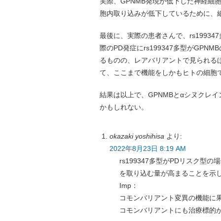
実際、GPNMB発現が低下した神経細
胞内取り込みが低下しているために、
最後に、実際の患者さんで、rs1993
際のPD発症にrs199347多型がG
るものの、レアバリアントで見られる
て、ここまで機能をしかもヒトの細胞
結果は以上で、GPNMBとαシヌクレ
かもしれない。
okazaki yoshihisa
より:
2022年8月23日 8:19 AM
rs199347多型がPDリスク
を取り込む量が高まることを示
Imp：
コモンバリアント変異の機能に
コモンバリアントにも治療標的