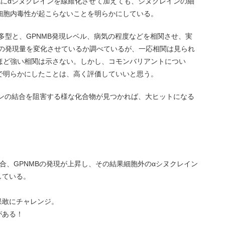
胞にαシヌクレインを線維化させて加えても、シヌクレインの細
細胞内毒性が起こらないことを明らかにしている。
47多型と、GPNMB発現レベル、病気の程度などを相関させ、実
PNMBの発現量を変化させているか調べているが、一応相関は見られ
ほど強い相関は示さない。しかし、コモンバリアントについ
で明らかにしたことは、高く評価していいと思う。
インの結合を阻害する様な化合物が見つかれば、大ヒットになる
型の場合、GPNMBの発現が上昇し、その結果細胞外のαシヌクレイン
している。
果敢にチャレンジ。
がある！