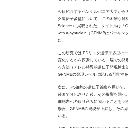
今日紹介するペンシルバニア大学から
ク遺伝子多型について、この困難な解
Science に掲載された。タイトルは「GPNMB confe
with a-synuclein（GPNM
だ。
この研究では PDリスク遺伝子多型の一
変化するかを探索している。脳での発
る方法（アレル特異的遺伝子発現検出法）
GPNMBの発現レベルに関わる可能性
次に、iPS細胞の遺伝子編集を用いて
経まで分化させた後、その影響を調べ、
細胞内への取り込みに関わることを明らか
場合、GPNMBの発現が上昇し、その
いる。