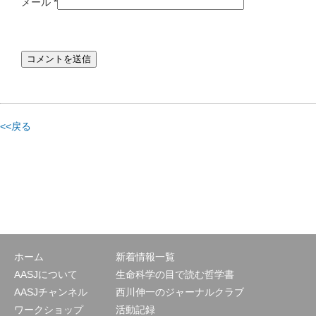
メール
*
<<戻る
ホーム
新着情報一覧
AASJについて
生命科学の目で読む哲学書
AASJチャンネル
西川伸一のジャーナルクラブ
ワークショップ
活動記録