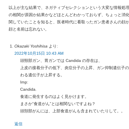
以上が主な結果で、ネガティブセレクションという大変な情報処
の相関が原因か結果かなどほとんどわかっておらず、ちょっと消
関していたことを知ると、医者時代に看取ったガン患者さんの顔
顔と名前は忘れない。
Okazaki Yoshihisa
より:
2022年10月15日 10:43 AM
頭頸部ガン、胃ガンでは Candida の存在は、
上皮の接着分子の低下、炎症分子の上昇、ガン抑制遺伝子の
わる遺伝子が上昇する。
Imp:
Candida.
食道に発生するのはよく見かけます。
まさか”食道がん”とは相関ないですよね？
頭頚部がんには、上部食道がんも含まれていたりして。。
返信