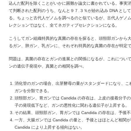
込んだ配列を除くことがいかに困難か論文に書かれている。事実消化
て判断された配列のうち、なんと９７.３％が紛れ込み DNA と
る。ちょっと古代人ゲノムを調べるのと似ているが、古代人ゲノ
レクションではなく、全てネガティブセレクションになる。
こうしてガン組織特異的な真菌の存在を探ると、頭頸部ガンから
るガン、肺ガン、乳ガンに、それぞれ特異的な真菌の存在が特定
問題は、真菌の存在とガンの進展との関係になるが、これについ
ンの遺伝子発現や、真菌との相関を調べ、
消化管のガンの場合、出芽酵母の量がスタンダードになり、これとの
ガンを分類できる。
頭頸部ガン、胃ガンでは Candida の存在は、上皮の接着分
子の発現低下など、ガンの悪性化に関わる遺伝子が上昇する。
その結果、頭頸部ガン、胃ガンでは Candida の存在は、予後
一方、大腸ガンでは Candida の量と、予後とはほとんど相
Candida により上昇する傾向はない。