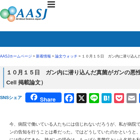
AASJホームページ
>
新着情報
>
論文ウォッチ
> １０月１５日 ガン内に潜り込んだ
１０月１５日 ガン内に潜り込んだ真菌がガンの悪
Cell 掲載論文）
Facebook
X
Line
Haten
Poc
SNSシェア
Share
今、病院で働いている人たちには信じれないだろうが、私が病院
ンの告知を行うことは希だった。ではどうしていたのかというと
には告げてきた。肺ガンの場合は、もっぱら真菌症という名前を