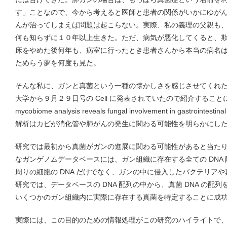
す」ことなので、今から考えると医師と患者の関係がいかにゆが
んが治ってしまえば問題は起こらない。実際、私の義理の父親も
何も知らずに１０年以上生きた。ただ、病気が悪化してくると、
床をやめた後何年も、病室に行ったとき患者さんから本当の病名
ためらう夢を何度も見た。
そんな私に、ガンと真菌という一種の懐かしさを感じさせてくれ
大学から９月２９日号の Cell に発表されていたので紹介することにした
mycobiome analysis reveals fungal involvement in gastroint
解析はカビが消化管や肺がんの発生に関わる可能性を明らかにし
研究では最初から真菌がガンの進展に関わる可能性があると当た
なガンゲノムデータベースには、ガン組織に存在する全ての DNA
周りの細胞の DNA だけでなく、ガンの中に侵入したバクテリアや真
研究では、データベースの DNA 配列の中から、真菌 DNA の配
いくつかのガン組織内に実際に存在する真菌を特定することに成
実際には、この目的のための情報処理がこの研究のハイライトで