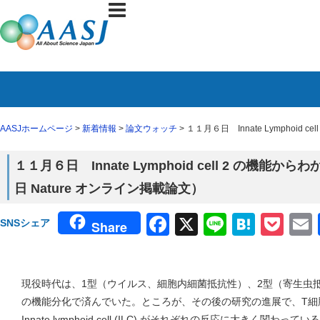
AASJホームページ
>
新着情報
>
論文ウォッチ
> １１月６日 Innate Lymphoi
１１月６日 Innate Lymphoid cell 2 の機
日 Nature オンライン掲載論文）
Facebook
X
Line
Haten
Poc
SNSシェア
Share
現役時代は、1型（ウイルス、細胞内細菌抵抗性）、2型（寄生虫
の機能分化で済んでいた。ところが、その後の研究の進展で、T細
Innate lymphoid cell (ILC) がそれぞれの反応に大きく関わ