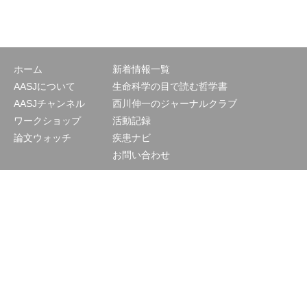
ホーム
新着情報一覧
AASJについて
生命科学の目で読む哲学書
AASJチャンネル
西川伸一のジャーナルクラブ
ワークショップ
活動記録
論文ウォッチ
疾患ナビ
お問い合わせ