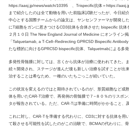
https://aasj.jp/news/watch/10395 、Trispecific抗体＝https://a
まで紹介したのは全て動物を用いた前臨床試験だったが、今日紹
中心とする国際チームからの論文は、ヤンセンファーマが開発した骨
にT細胞をガンに惹きつけるCD3抗体を合体させた bispecific
２月１０日 The New England Journal of Medicine にオ
「Talquetamab, a T-Cell–Redirecting GPRC5D Bispecific Anti
たな標的に向けるGPRC5D bispecific抗体、Talquetmabに
多発性骨髄腫に対しては、古くから抗体が治療に使われてきた。
続々開発され、ステージが進んだ後も新しい治療を試すことが出
治することは希なため、一種のいたちごっこが続いていた。
この状況を変えるのではと期待されているのが、形質細胞など成熟
体を用いたCAR-T治療で、再発例の骨髄腫で７−８０％のリスポ
タが報告されている。ただ、CAR-Tは準備に時間がかかること、
これに対し、CAR-Tを準備する代わりに、CD3に対する抗体を用
て殺させる可能性を試したのがこの治験で、BCMAの代わりに、骨髄