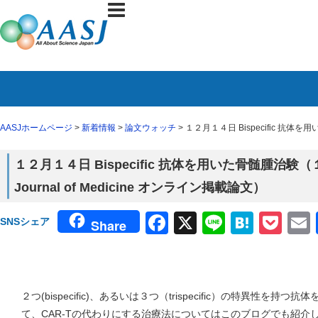
AASJホームページ
>
新着情報
>
論文ウォッチ
> １２月１４日 Bispecific 抗体を用
１２月１４日 Bispecific 抗体を用いた骨髄腫治験（１２
Journal of Medicine オンライン掲載論文）
Facebook
X
Line
Haten
Poc
SNSシェア
Share
２つ(bispecific)、あるいは３つ（trispecific）の特異性を
て、CAR-Tの代わりにする治療法についてはこのブログでも紹介してきた