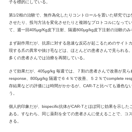
子を標的にしている。
第1/2相の治験で、無作為化したりコントロールを置いた研究で
させたり、投与方法を変化させたりと複雑なプロトコルになって
て、週一回405μg/Kg皮下注射、隔週800μg/kg皮下注射の治験
まず副作用だが、抗原に対する急速な反応が起こるためのサイトカイ
現する爪の異常や抜け毛などは、ほとんどの患者さんで見られる
多くの患者さんでは治療を再開している。
さて効果だが、405μg/kg 毎週では、７割の患者さんで改善が見られ
response、800μg/kg 隔週で６４％で改善、５２％でcomplete
存結果などの評価には時間がかかるが、CAR-Tと比べても遜色な
う。
個人的印象だが、bispecific抗体がCAR-Tとほぼ同じ効果を
ある。すなわち、同じ薬剤を全ての患者さんに使えることで、コ
きる。