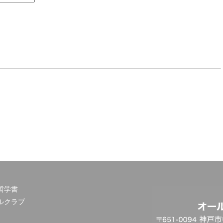
哲学書
ルクラブ