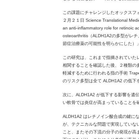
この課題にチャレンジしたオックスフ
２月２１日 Science Translational M
an anti-inflammatory role for retinoic 
osteoarthritis（ALDH1A
節症治療薬の可能性を明らかにした）
この研究は、これまで指摘されていたレチ
相関することを確認した後、２種類の多型
軽減するために行われる指の手術 Trap
のリスク多型は全て ALDH1A2 の
次に、ALDH1A2 が低下する影響を遺
い軟骨では炎症が高まっていることを
ALDH1A2 はレチノイン酸合成の
が、テクニカルな問題で実現していな
こと、またその下流の分子の発現が高ま