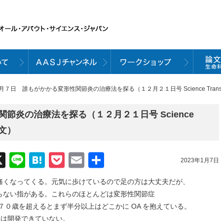
月７日 誰もがかかる変形性関節炎の治療法を探る（１２月２１日号 Science Translatio
節炎の治療法を探る（１２月２１日号 Science
載論文）
acebook
X
Line
Hatena
Pocket
Email
共
2023年1月7日
有
痛くなってくる。元気に歩けているので足の方は大丈夫だが、
らない指がある。これらのほとんどは変形性関節症
る症状で、７０歳を超えるとまず半分以上はどこかに OA を抱えている。
療は開発できていない。