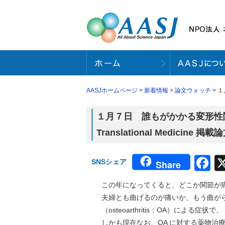
AASJホームページ
>
新着情報
>
論文ウォッチ
> １
１月７日 誰もがかかる変形性関
Translational Medicine 掲
F
SNSシェア
Share
この年になってくると、どこか関節が
夫婦とも曲げるのが痛いか、もう曲が
（osteoarthritis：OA）によ
しかも現在なお、OA に対する薬物治