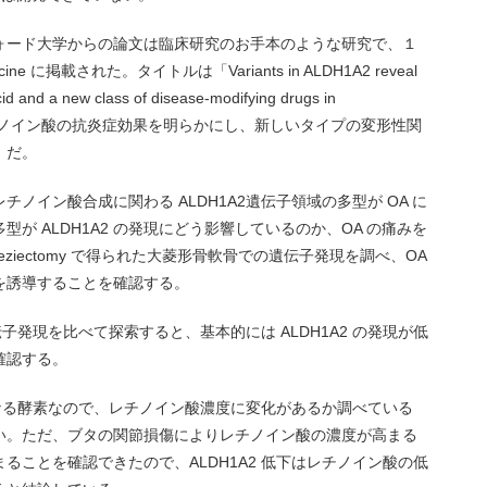
ォード大学からの論文は臨床研究のお手本のような研究で、１
edicine に掲載された。タイトルは「Variants in ALDH1A2 reveal
acid and a new class of disease-modifying drugs in
2の多型がレチノイン酸の抗炎症効果を明らかにし、新しいタイプの変形性関
」だ。
ノイン酸合成に関わる ALDH1A2遺伝子領域の多型が OA に
が ALDH1A2 の発現にどう影響しているのか、OA の痛みを
eziectomy で得られた大菱形骨軟骨での遺伝子発現を調べ、OA
低下を誘導することを確認する。
伝子発現を比べて探索すると、基本的には ALDH1A2 の発現が低
確認する。
鍵になる酵素なので、レチノイン酸濃度に変化があるか調べている
い。ただ、ブタの関節損傷によりレチノイン酸の濃度が高まる
ることを確認できたので、ALDH1A2 低下はレチノイン酸の低