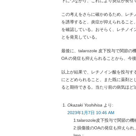
下につながり、これにより炎症が長引
この考えをさらに確かめるため、レチノイン
を誘導すると、炎症が抑えられること、
を確認している。おそらく、レチノイン
とを発見している。
最後に、talarozole 皮下投与で
OA の発症も抑えられることから、今後 O
以上が結果で、レチノイン酸を投与するの
にとどめられること、また既に薬剤とし
ると期待できる。当たり前の病気ほど
Okazaki Yoshihisa
より:
2023年1月7日 10:46 AM
1:talarozole皮下投与で関
2:損傷後のOAの発症も抑えられ、
Imp：