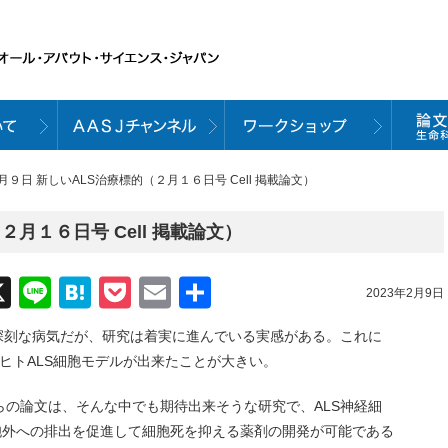
２月９日 新しいALS治療標的（２月１６日号 Cell 掲載論文）
２月１６日号 Cell 掲載論文）
acebook
X
Line
Hatena
Pocket
Email
共
2023年2月9日
有
深刻な病気だが、研究は着実に進んでいる実感がある。これに
、ヒトALS細胞モデルが出来たことが大きい。
の論文は、そんな中でも期待出来そうな研究で、ALS神経細
を細胞外への排出を促進して細胞死を抑える薬剤の開発が可能である