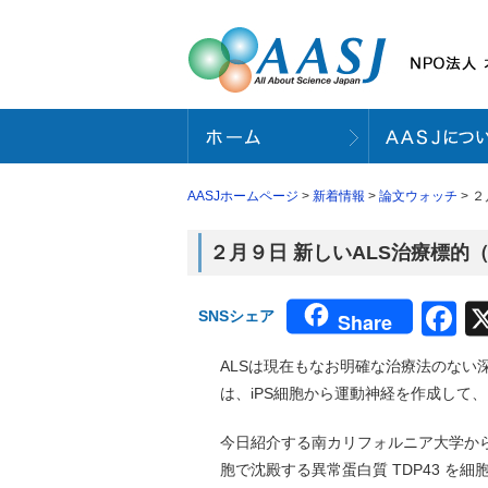
AASJホームページ
>
新着情報
>
論文ウォッチ
> 
２月９日 新しいALS治療標的（
F
SNSシェア
Share
ALSは現在もなお明確な治療法のない
は、iPS細胞から運動神経を作成して
今日紹介する南カリフォルニア大学から
胞で沈殿する異常蛋白質 TDP43 