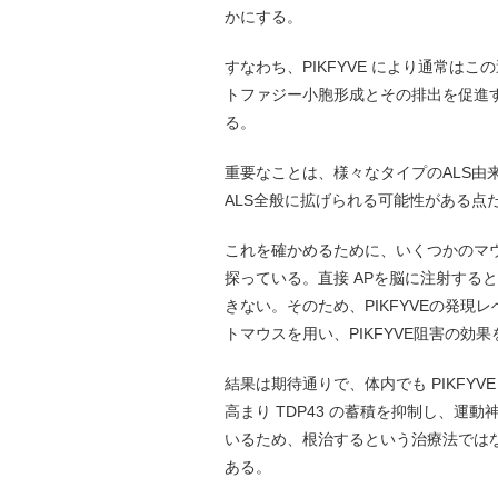
かにする。
すなわち、PIKFYVE により通常
トファジー小胞形成とその排出を促進
る。
重要なことは、様々なタイプのALS由
ALS全般に拡げられる可能性がある点
これを確かめるために、いくつかのマウス
探っている。直接 APを脳に注射する
きない。そのため、PIKFYVEの発現レ
トマウスを用い、PIKFYVE阻害の効
結果は期待通りで、体内でも PIKFY
高まり TDP43 の蓄積を抑制し、
いるため、根治するという治療法ではな
ある。