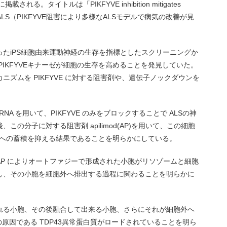
れる。タイトルは「PIKFYVE inhibition mitigates
e forms of ALS（PIKFYVE阻害により多様なALSモデルで病気の改善が見
たiPS細胞由来運動神経の生存を指標としたスクリーニングか
PIKFYVEキナーゼが細胞の生存を高めることを発見していた。
ズムを PIKFYVE に対する阻害剤や、遺伝子ノックダウンを
RNA を用いて、PIKFYVE のみをブロックすることで ALSの神
の分子に対する阻害剤 apilimod(AP)を用いて、この細胞
胞内への蓄積を抑える結果であることを明らかにしている。
P によりオートファジーで形成された小胞がリソゾームと細胞
し、その小胞を細胞外へ排出する過程に関わることを明らかに
れる小胞、その後融合して出来る小胞、さらにそれが細胞外へ
原因である TDP43異常蛋白質がロードされていることを明ら