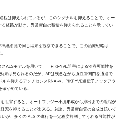
はこの過程は抑えられているが、このシグナルを抑えることで、オー
する経路が動き、異常蛋白の蓄積を抑えられることを示してい
来神経細胞で同じ結果を観察できることで、この治療戦略は
だ。
ALSモデルを用いて、 PIKFYVE阻害による治療可能性を
と効果は見られるのだが、APは残念ながら脳血管関門を通過で
ベルを抑えるアンチセンスRNA や、PIKFYVE遺伝子ノックアウ
果を確かめている。
VE を阻害すると、オートファジー小胞形成から排出までの過程が
運動神経死を抑えることが出来る。勿論、異常蛋白質の合成は続いて
いが、多くの ALS の進行を一定程度抑制してくれる可能性が