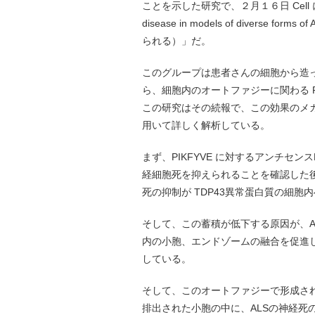
ことを示した研究で、２月１６日 Cell に掲載さ
disease in models of divers
られる）」だ。
このグループは患者さんの細胞から造っ
ら、細胞内のオートファジーに関わる 
この研究はその続報で、この効果のメカニ
用いて詳しく解析している。
まず、PIKFYVE に対するアンチセンス
経細胞死を抑えられることを確認した後、こ
死の抑制が TDP43異常蛋白質の細
そして、この蓄積が低下する原因が、A
内の小胞、エンドゾームの融合を促進
している。
そして、このオートファジーで形成さ
排出された小胞の中に、ALSの神経死の