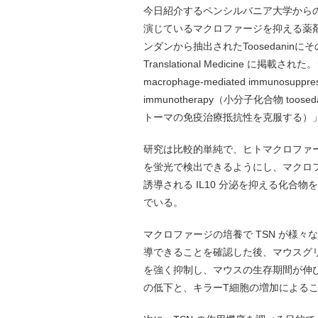
今日紹介するペンシルバニア大学から
演じているマクロファージを抑える薬
ンダンから抽出されたToosedaninに
Translational Medicine に掲載された。
macrophage-mediated immunosuppressi
immunotherapy（小分子化合物 t
トーマの免疫治療抵抗性を克服する）
研究は比較的単純で、ヒトマクロファー
を蛍光で検出できるようにし、マクロ
誘導される IL10 分泌を抑える化合物を探
でいる。
マクロファージの培養で TSN が様
導できることを確認した後、マウスグリ
を強く抑制し、マウスの生存期間が伸
の低下と、キラーT細胞の増加による