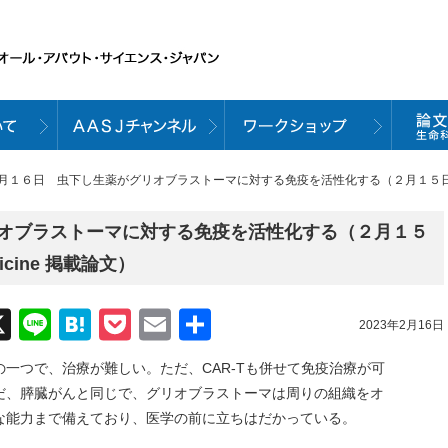
月１６日 虫下し生薬がグリオブラストーマに対する免疫を活性化する（２月１５日号 Science 
オブラストーマに対する免疫を活性化する（２月１５
Medicine 掲載論文）
acebook
X
Line
Hatena
Pocket
Email
共
2023年2月16日
有
一つで、治療が難しい。ただ、CAR-Tも併せて免疫治療が可
だ、膵臓がんと同じで、グリオブラストーマは周りの組織をオ
な能力まで備えており、医学の前に立ちはだかっている。