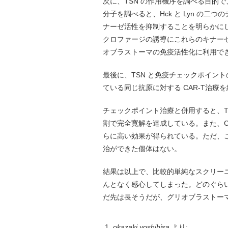
次に、TSN の作用機序を調べる目的で
分子を調べると、Hck と Lyn の二つ
ナーゼ活性を抑制することを明らかに
クロファージの誘導にこれらのキナーゼ
オブラストーマの免疫活性化に利用で
最後に、TSN と免疫チェックポイン
ている同じ抗原に対する CAR-T治
チェックポイント治療と併用すると、T
割で完全寛解を達成している。また、CAR
らに高い効果が得られている。ただ、
治ができた個体はない。
結果は以上で、比較的単純なスクリー
んとなく感心してしまった。どのぐら
だ先は長そうだが、グリオブラストー
okazaki yoshihisa
より: