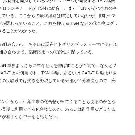
、抑制能を発揮しているマクロファージが発現する TSN 結合
のチロシンキナーゼが TSN に結合し、また TSN がそれぞれのキ
している。ここからの最終経路は確定していないが、抑制性マ
が関わっていること、これを抑える TSN などの化合物はグリ
きることがわかった。
トの組み合わせ、あるいは現在ヒトグリオブラストーマに使われ
療を組み合わせて、臨床応用への可能性を探っている。
SN 単独よりさらに生存期間を伸ばすことが可能で、なんと２
-T との併用でも、TSN 単独、あるいは CAR-T 単独よりさ
この実験系では抗原を発現している細胞が半分程度なので、完
ニングから、生薬由来の化合物が出てくることもあるのかとな
い長期に利用できる化合物なのか、あるいは副作用などまだま
マが相手ならワラをも縋りたい。