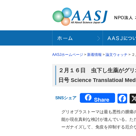
AASJホームページ
>
新着情報
>
論文ウォッチ
> ２
２月１６日 虫下し生薬がグリ
日号 Science Translatioal 
F
SNSシェア
Share
グリオブラストーマは最も悪性の腫瘍の
能か現在真剣な検討が進んでいる。た
ーガナイズして、免疫を抑制する厄介