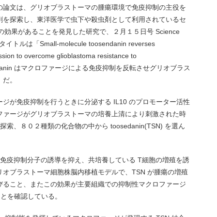
の論文は、グリオブラストーマの腫瘍環境で免疫抑制の主役を
剤を探索し、東洋医学で虫下や殺虫剤として利用されているセ
その効果があることを発見した研究で、２月１５日号 Science
タイトルは「Small-molecule toosendanin reverses
on to overcome glioblastoma resistance to
oosedanin はマクロファージによる免疫抑制を反転させグリオブラス
」だ。
ジが免疫抑制を行うときに分泌する IL10 のプロモーター活性
ファージがグリオブラストーマの培養上清により刺激された時
索、８０２種類の化合物の中から toosedanin(TSN) を選ん
々な免疫抑制分子の誘導を抑え、共培養している T細胞の増殖を誘
オブラストーマ細胞株脳内移植モデルで、TSN が腫瘍の増殖
びること、またこの効果が主要組織での抑制性マクロファージ
ことを確認している。