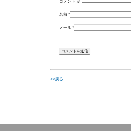
コメント
※
名前
*
メール
*
<<戻る