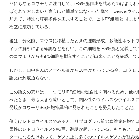
０にもなるコウモリに注目して、iPS細胞作成を試みたのはよくわ
ばそれでおしまいと言うほど簡単ではなかった様で、Sendaiウ
加えて、特別な培養条件を工夫することで、ヒトES細胞と同じよう
樹立に成功している。
後は、分化能、マウスに移植したときの腫瘍形成、多能性ネット
ィック解析による確認などを行い、この細胞をiPS細胞と定義し
のコウモリからもiPS細胞を樹立することが出来ることを確認して
しかし、山中さんのノーベル賞から10年がたっている今、コウモリか
論文は到底通らない。
この論文の売りは、コウモリiPS細胞の独自性を調べるため、他
べたとき、最も大きな違いとして、内因性のウイルスやウイルス
発現がコウモリiPS細胞特異的に見られたことを発見したことだ。
例えばレトロウイルスでみると、リプログラム前の線維芽細胞で
因性のレトロウイルスの転写、翻訳が起こっている。もともと、
ターになるだけあって、ゲノム上に多くのウイルスゲノムが組み