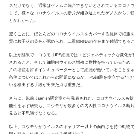
スだけでなく、通常はゲノムに統合できないとされているコロナウ
じで、様々なコロナウイルスの断片が組み込まれたゲノムから、
とがわかった。
驚くことに、ほとんどのコロナウイルスをカバーする抗体で細胞を
質に粒子状の染色が認められ、二重鎖RNAの存在まで確認できる
以上が結果で、コウモリiPS細胞ではエピジェネティックな変化
されること、そして細胞内ウイルス増殖に耐性を持っているため
片の増産を許すインキュベーターとして細胞が働いていることを
条件についてはこれからの問題になるが、iPS細胞を樹立するだ
いを検出する手段が出来た点は重要だ。
さらに、以前 Jaenish研究室から発表された、コロナウイルス
能性を示す研究も、コウモリが数多くの内因性コロナウイルス断
見ると不思議でなくなる。
以上、コウモリがウイルスのキャリアー以上の面白さを持つ動物で
野を開き、結構ブレークする予感がする。