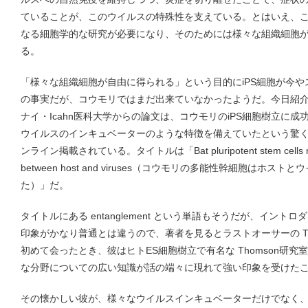
ていることが、このウイルスの特殊性を支えている。とはいえ、
なる細胞学的な研究が必要になり、そのためには様々な組織細胞
る。
「様々な組織細胞が自由に得られる」という目的にiPS細胞が今
の事実だが、コウモリではまだ出来ていなかったようだ。今日紹
ナイ・Icahn医科大学からの論文は、コウモリのiPS細胞樹立に
ウイルスのインキュベーターのような特徴を備えていたという驚くべき
ンライン掲載されている。タイトルは「Bat pluripotent stem cells revea
between host and viruses（コウモリの多能性幹細胞はホ
た）」だ。
タイトルにある entanglement という単語もそうだが、イン
印象がかなり普通とは違うので、著者を見るとラストオーサーの Thom
初めて会ったとき、彼はヒトES細胞樹立で有名な Thomson研
な分野についての広い知識が話の端々に現れて強い印象を受けた
その懐かしい彼が、様々なウイルスインキュベーターだけでなく