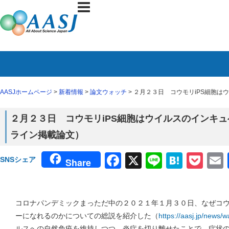
AASJホームページ
>
新着情報
>
論文ウォッチ
> ２月２３日 コウモリiPS細胞は
２月２３日 コウモリiPS細胞はウイルスのインキュベ
ライン掲載論文）
Facebook
X
Line
Haten
Poc
SNSシェア
Share
コロナパンデミックまっただ中の２０２１年１月３０日、なぜコ
ーになれるのかについての総説を紹介した（
https://aasj.jp/news/
ルスへの自然免疫を維持しつつ、炎症を切り離せたことで、症状