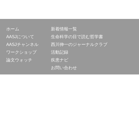
ホーム
新着情報一覧
AASJについて
生命科学の目で読む哲学書
AASJチャンネル
西川伸一のジャーナルクラブ
ワークショップ
活動記録
論文ウォッチ
疾患ナビ
お問い合わせ