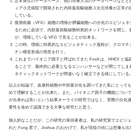
正常発生のデータベース、他の培養方法のデータベースなどと
ィア小児病院で開発された内胚葉前駆細胞３次元培養が正常の
している。
復側前腸（VFG）細胞の増殖が膵臓細胞への分化のエピジェネ
るために必須で、内胚葉前駆細胞特異的ネットワークを閉じ、
が、増殖している VFG で見ることが出来る。
この時、増殖に特異的なエピジェネティック過程が、クロマチ
チン構造形成の用意を行う。
これまでパイオニア因子と呼ばれてきた FoxA は、HHEX 
ることで、最終的に必要となるエンハンサーなどが閉じてしま
ネティックネットワークが間違いなく確立できる様にしている
以上が結論で、血液幹細胞や中胚葉分化を調べてきた私にとって
めて理解することが出来た。また、パイオニア因子の機能につい
が出来れば良いという結果オーライの研究ではなく、実際の分化
要性を改めて認識できる大事な研究だと思う。
個人的なことだが、この研究の筆頭著者は、私の研究室でエピジ
れた Fung 君で、Joshua のおかげで、私が現役の頃には想像