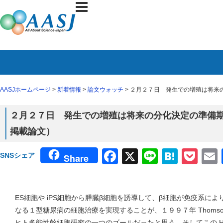
AASJホームページ
>
新着情報
>
論文ウォッチ
> ２月２７日 発生での増殖は将来の分化決
２月２７日 発生での増殖は将来の分化決定の準備期間（３月号 
掲載論文）
Facebook
X
Line
Haten
Poc
SNSシェア
Share
ES細胞や iPS細胞から膵臓β細胞を誘導して、β細胞が免疫系に
なる１型糖尿病の細胞治療を実現することが、１９９７年 Thomso
ヒト多能性幹細胞研究の一つのゴールだったと思う。そしてこの H