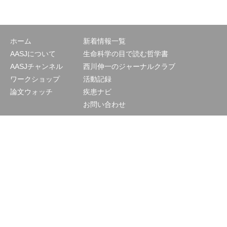
ホーム
新着情報一覧
AASJについて
生命科学の目で読む哲学書
AASJチャンネル
西川伸一のジャーナルクラブ
ワークショップ
活動記録
論文ウォッチ
疾患ナビ
お問い合わせ