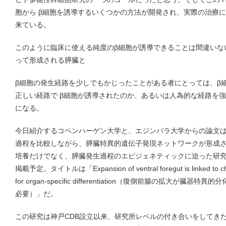
胞から β細胞を誘導するいくつかの方法が開発され、実際の治療
来ている。
このように臨床に使える純度のβ細胞が誘導できることは間違いな
って形成される膵臓と
β細胞の発生経路を少しでもかじったことがある者にとっては、β
正しい経路で β細胞が誘導されたのか、あるいは人為的な経路を
になる。
今日紹介するコペンハーゲン大学と、エジンバラ大学からの論文
過程を比較しながら、膵臓特異的遺伝子発現ネットワークが形成
培養だけでなく、膵臓発生過程のエピジェネティックに迫った研究で、３月号 N
掲載予定。タイトルは「Expansion of ventral foregut is linked to cha
for organ-specific differentiation（復側前腸の拡大
必要）」だ。
この研究は神戸CDB設立以来、研究所レベルの付き合いをしてき