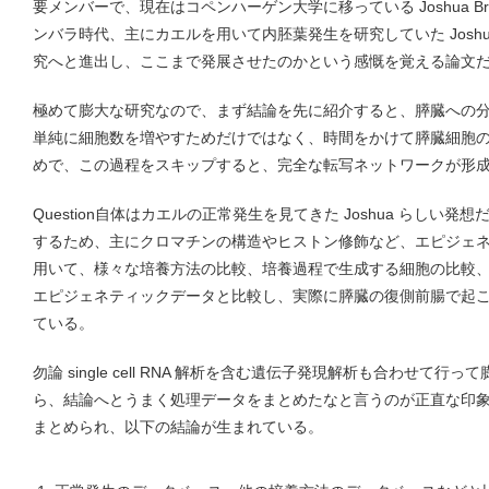
要メンバーで、現在はコペンハーゲン大学に移っている Joshua Br
ンバラ時代、主にカエルを用いて内胚葉発生を研究していた Josh
究へと進出し、ここまで発展させたのかという感慨を覚える論文
極めて膨大な研究なので、まず結論を先に紹介すると、膵臓への
単純に細胞数を増やすためだけではなく、時間をかけて膵臓細胞
めで、この過程をスキップすると、完全な転写ネットワークが形
Question自体はカエルの正常発生を見てきた Joshua らしい
するため、主にクロマチンの構造やヒストン修飾など、エピジェ
用いて、様々な培養方法の比較、培養過程で生成する細胞の比較
エピジェネティックデータと比較し、実際に膵臓の復側前腸で起
ている。
勿論 single cell RNA 解析を含む遺伝子発現解析も合わせて
ら、結論へとうまく処理データをまとめたなと言うのが正直な印
まとめられ、以下の結論が生まれている。